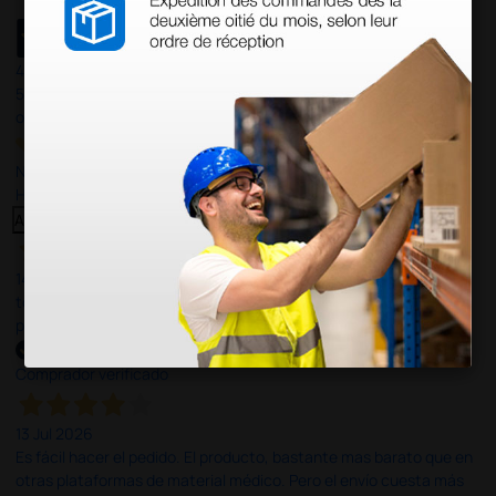
4,4
/5
597
opiniones
Nuestras reseñas de 4 y 5 estrellas.
Haga clic aquí para leerlos todos >
Anterior
Siguiente
14 Jul 2026
todo correcto. podria señalar que un poco caro los portes y el
plazo de entrega se alarga.
Comprador verificado
13 Jul 2026
Es fácil hacer el pedido. El producto, bastante mas barato que en
otras plataformas de material médico. Pero el envío cuesta más