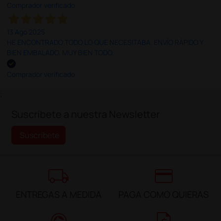
Comprador verificado
13 Ago 2025
HE ENCONTRADO TODO LO QUE NECESITABA. ENVÍO RÁPIDO Y
BIEN EMBALADO. MUY BIEN TODO.
Comprador verificado
;
Suscríbete a nuestra Newsletter
Suscríbete
local_shipping
credit_card
ENTREGAS A MEDIDA
PAGA COMO QUIERAS
support_agent
request_quote