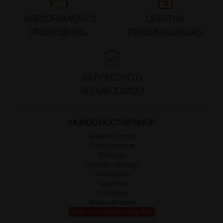
ASESORAMIENTO
OFERTAS
PROFESIONAL
PERSONALIZADAS
verified_user
SATISFECHO O
REEMBOLSADO
MUNDO DOCTOR SHOP
Quiénes somos
Cómo comprar
Entregas
Métodos de pago
Devolución
Garantías
Contactos
Nuevo almacén
Descubrir Doctor Shop Plus