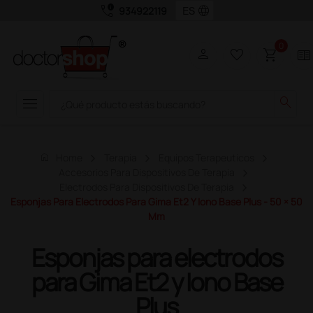
call_quality
language
934922119
0
person
favorite_border
shopping_cart
two_pager
menu
search
home
Home
Terapia
Equipos Terapeuticos
Accesorios Para Dispositivos De Terapia
Electrodos Para Dispositivos De Terapia
Esponjas Para Electrodos Para Gima Et2 Y Iono Base Plus - 50 × 50
Mm
Esponjas para electrodos
para Gima Et2 y Iono Base
Plus