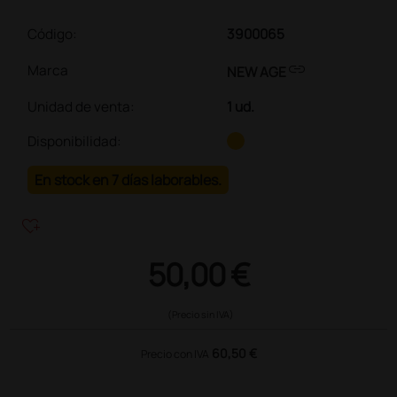
Código:
3900065
link
Marca
NEW AGE
Unidad de venta
:
1 ud.
Disponibilidad:
En stock en 7 días laborables.
heart_plus
50,00 €
(Precio sin IVA)
60,50 €
Precio con IVA