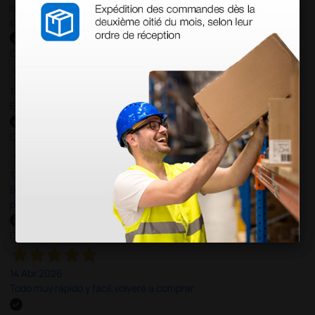
otras plataformas de material médico. Pero el envío cuesta más
del doble que en cualquier otra empresa dentro de España.
Comprador verificado
13 Jul 2026
Excelente
Comprador verificado
12 Jun 2026
Bien, rápida y sin problemas. No me gusta que se oferten
productos sin incluir el IVA que luego nos van a cobrar.
Comprador verificado
14 Abr 2026
Todo muy rápido y fácil,volveré a comprar.