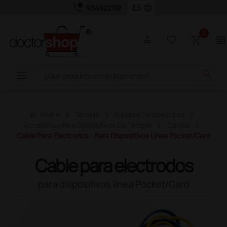
call_quality
language
934922119
0
person
favorite_border
shopping_cart
two_pager
menu
search
home
Home
Terapia
Equipos Terapeuticos
Accesorios Para Dispositivos De Terapia
Cables
Cable Para Electrodos - Para Dispositivos Línea Pocket/Card
Cable para electrodos
para dispositivos línea Pocket/Card