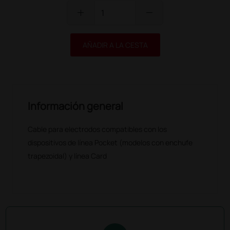
add
remove
AÑADIR A LA CESTA
Información general
Cable para electrodos compatibles con los
dispositivos de línea Pocket (modelos con enchufe
trapezoidal) y línea Card