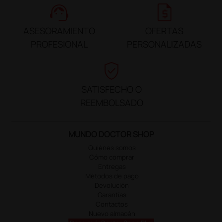
support_agent
request_quote
ASESORAMIENTO
OFERTAS
PROFESIONAL
PERSONALIZADAS
verified_user
SATISFECHO O
REEMBOLSADO
MUNDO DOCTOR SHOP
Quiénes somos
Cómo comprar
Entregas
Métodos de pago
Devolución
Garantías
Contactos
Nuevo almacén