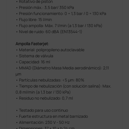
• Rotativo de pistón
• Presión máx.: 3,5 bar/ 350 kPa
• Presión funcionamiento: 0 ÷ 1,3 bar / 0 ÷ 130 kPa
• Flujo libre: 15 l/min
• Flujo ampolla: Máx. 7 l/min (a 1,3 bar / 130 kPa)
• Nivel de ruido: 60 dBA (EN13544-1)
Ampolla Fasterjet
:
• Material: polipropileno autoclavable
• Sistema de válvula
• Capacidad: 16 ml
• MMAD (Diámetro Masa Media aerodinámico): 2,11
μm
• Partículas nebulizadas: <5 µm: 80%
• Tiempo de nebulización (con solución salina): Max.
0,8 ml/min (a 1,3 bar / 130 kPa)
• Residuo no nebulizado: 0,7 ml
• Testado para uso continuo
• Fuerte estructura en metal barnizado
• Alimentación: 230 V - 50 Hz
• Dimensiones: 37 × 10 × h 24 cm