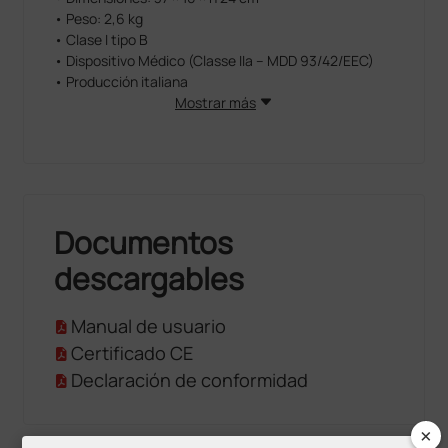
• Peso: 2,6 kg
• Clase I tipo B
• Dispositivo Médico (Classe IIa – MDD 93/42/EEC)
• Producción italiana
Mostrar más
Documentos
descargables
Manual de usuario
Certificado CE
Declaración de conformidad
×