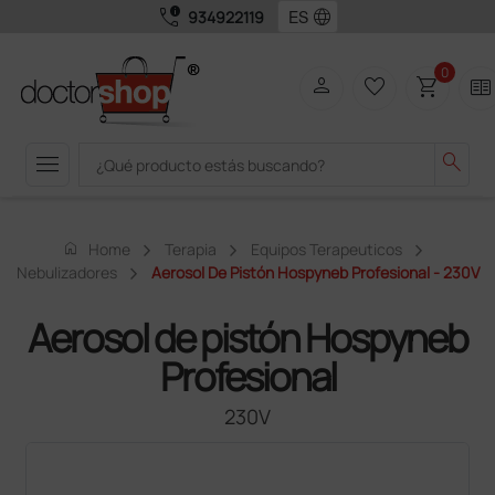
call_quality
language
934922119
0
person
favorite_border
shopping_cart
two_pager
menu
search
home
Home
Terapia
Equipos Terapeuticos
Nebulizadores
Aerosol De Pistón Hospyneb Profesional - 230V
Aerosol de pistón Hospyneb
Profesional
230V