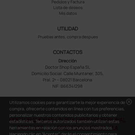
Pedidos y Factura
Lista de deseos
Mis datos
UTILIDAD
Pruebas antes, compra despues
CONTACTOS
Dirección
Doctor Shop España SL
Domicilio Social: Calle Muntaner, 305,
Pral. 2ª – 08021 Barcelona
NIF: B66341298
cancel
Utilizamos cookies para garantizarte la mejor experiencia de
compra, ofrecerte contenidos en línea con tus preferencias,
personalizar nuestros contenidos publicitarios y obtener
DOCTOR SHOP ES UN SITIO WEB PROFESIONAL
estadísticas. Terceros autorizados también utilizan estas
DEDICADO A LA PROFESIÓN MÉDICA Y LA
herramientas en relación con los anuncios mostrados.
Haciendo clic en “Aceptar” darás el consentimiento para