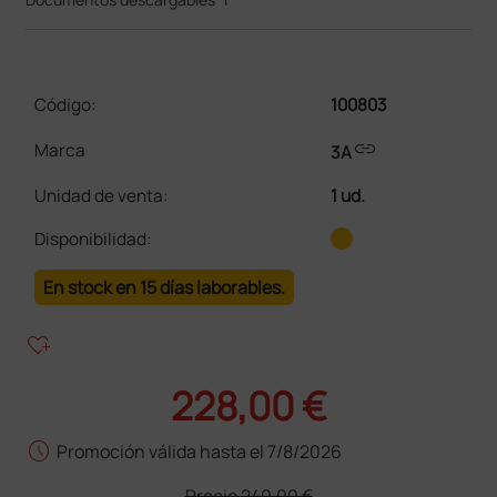
Código:
100803
link
Marca
3A
Unidad de venta
:
1 ud.
Disponibilidad:
En stock en 15 días laborables.
heart_plus
228,00 €
schedule
Promoción válida hasta el 7/8/2026
Precio
240,00 €