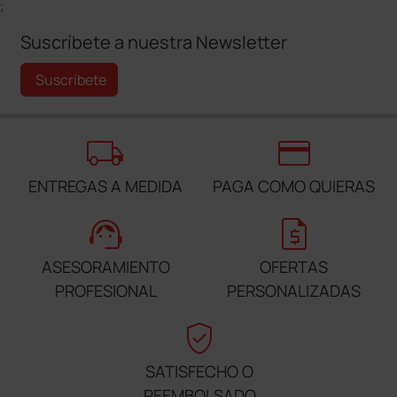
;
Suscríbete a nuestra Newsletter
Suscríbete
local_shipping
credit_card
ENTREGAS A MEDIDA
PAGA COMO QUIERAS
support_agent
request_quote
ASESORAMIENTO
OFERTAS
PROFESIONAL
PERSONALIZADAS
verified_user
SATISFECHO O
REEMBOLSADO