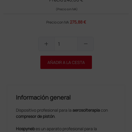
(Precio sin IVA)
275,88 €
Precio con IVA
add
remove
AÑADIR A LA CESTA
Información general
Dispositivo profesional para la
aerosolterapia
con
compresor de pistón
.
Hospyneb
es un aparato profesional para la