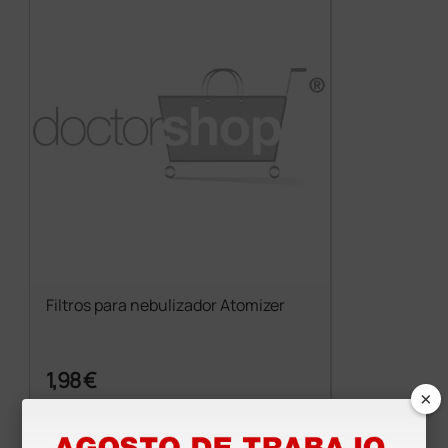
Filtros para nebulizador Atomizer
1,98 €
×
(Precio sin IVA)
3 uds.