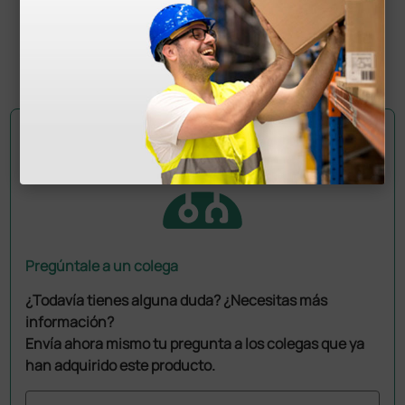
56,28 €
67,00 €
(Precio sin IVA)
1 ud.
Pregúntale a un colega
¿Todavía tienes alguna duda? ¿Necesitas más
información?
Envía ahora mismo tu pregunta a los colegas que ya
han adquirido este producto.