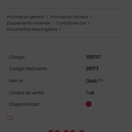
Información general
|
Información técnica
|
Equipamiento estándar
|
Compatible con
|
Documentos descargables
|
Código:
108397
Código fabricante
28073
link
Marca
GIMA
Unidad de venta
:
1 ud.
Disponibilidad:
heart_plus