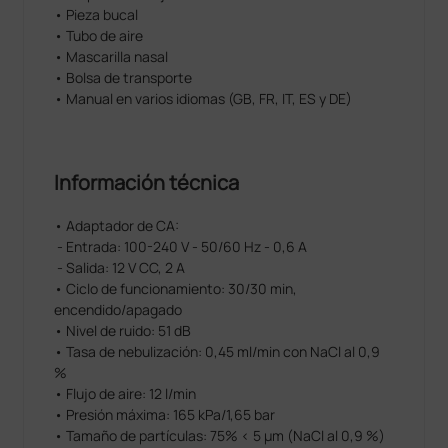
• Pieza bucal
• Tubo de aire
• Mascarilla nasal
• Bolsa de transporte
• Manual en varios idiomas (GB, FR, IT, ES y DE)
Información técnica
• Adaptador de CA:
- Entrada: 100-240 V - 50/60 Hz - 0,6 A
- Salida: 12 V CC, 2 A
• Ciclo de funcionamiento: 30/30 min,
encendido/apagado
• Nivel de ruido: 51 dB
• Tasa de nebulización: 0,45 ml/min con NaCl al 0,9
%
• Flujo de aire: 12 l/min
• Presión máxima: 165 kPa/1,65 bar
• Tamaño de partículas: 75% < 5 μm (NaCl al 0,9 %)