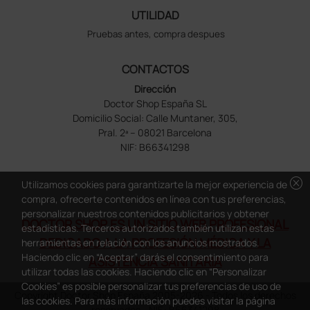
UTILIDAD
Pruebas antes, compra despues
CONTACTOS
Dirección
Doctor Shop España SL
Domicilio Social: Calle Muntaner, 305,
Pral. 2ª – 08021 Barcelona
NIF: B66341298
cancel
Utilizamos cookies para garantizarte la mejor experiencia de
compra, ofrecerte contenidos en línea con tus preferencias,
personalizar nuestros contenidos publicitarios y obtener
DOCTOR SHOP ES UN SITIO WEB PROFESIONAL
estadísticas. Terceros autorizados también utilizan estas
DEDICADO A LA PROFESIÓN MÉDICA Y LA
herramientas en relación con los anuncios mostrados.
Haciendo clic en “Aceptar” darás el consentimiento para
ASISTENCIA SANITARIA
utilizar todas las cookies. Haciendo clic en “Personalizar
Cookies” es posible personalizar tus preferencias de uso de
Copyright Doctor Shop España 2005-2026 - Todos los derechos
las cookies. Para más información puedes visitar la página
reservados - NIF.: B66341298