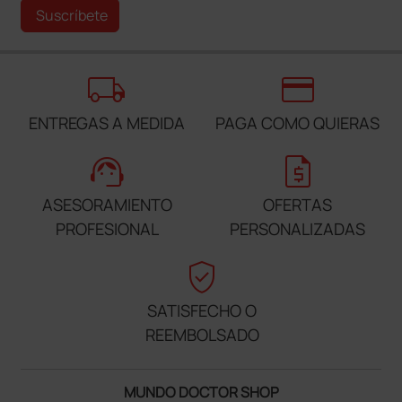
Suscríbete
local_shipping
credit_card
ENTREGAS A MEDIDA
PAGA COMO QUIERAS
support_agent
request_quote
ASESORAMIENTO
OFERTAS
PROFESIONAL
PERSONALIZADAS
verified_user
SATISFECHO O
REEMBOLSADO
MUNDO DOCTOR SHOP