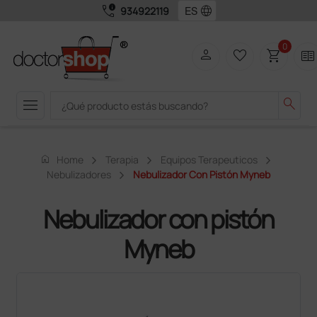
call_quality
language
934922119
0
person
favorite_border
shopping_cart
two_pager
menu
search
home
Home
Terapia
Equipos Terapeuticos
Nebulizadores
Nebulizador Con Pistón Myneb
Nebulizador con pistón
Myneb