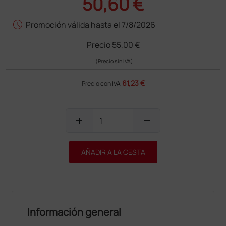
50,60 €
schedule
Promoción válida hasta el 7/8/2026
Precio
55,00 €
(Precio sin IVA)
61,23 €
Precio con IVA
add
remove
AÑADIR A LA CESTA
Información general