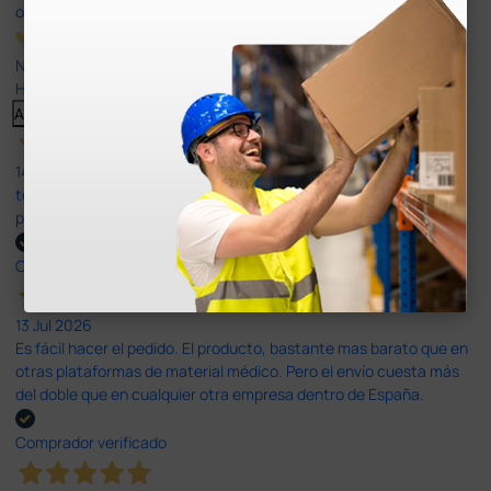
opiniones
Nuestras reseñas de 4 y 5 estrellas.
Haga clic aquí para leerlos todos >
Anterior
Siguiente
14 Jul 2026
todo correcto. podria señalar que un poco caro los portes y el
plazo de entrega se alarga.
Comprador verificado
13 Jul 2026
Es fácil hacer el pedido. El producto, bastante mas barato que en
otras plataformas de material médico. Pero el envío cuesta más
del doble que en cualquier otra empresa dentro de España.
Comprador verificado