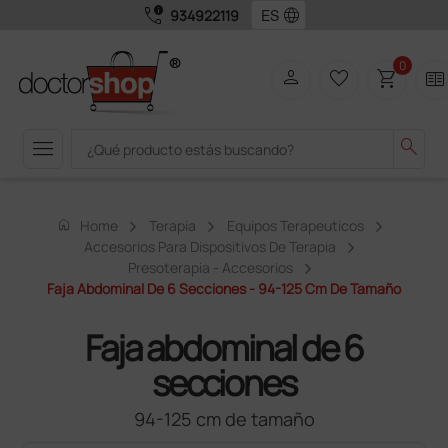
call_quality
language
934922119
0
person
favorite_border
shopping_cart
two_pager
menu
search
home
Home
Terapia
Equipos Terapeuticos
Accesorios Para Dispositivos De Terapia
Presoterapia - Accesorios
Faja Abdominal De 6 Secciones - 94-125 Cm De Tamaño
Faja abdominal de 6
secciones
94-125 cm de tamaño