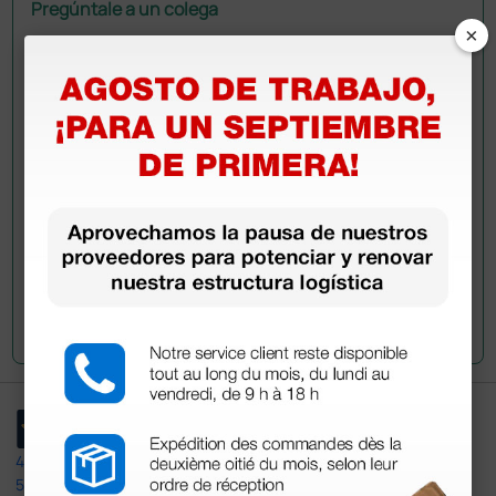
Pregúntale a un colega
×
¿Todavía tienes alguna duda? ¿Necesitas más
información?
Envía ahora mismo tu pregunta a los colegas que ya
han adquirido este producto.
Envía tu pregunta
4,4
/5
597