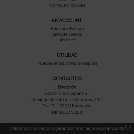
Configurar cookies
MY ACCOUNT
Pedidos y Factura
Lista de deseos
Mis datos
UTILIDAD
Pruebas antes, compra despues
CONTACTOS
Dirección
Doctor Shop España SL
Domicilio Social: Calle Muntaner, 305,
Pral. 2ª – 08021 Barcelona
NIF: B66341298
cancel
Utilizamos cookies para garantizarte la mejor experiencia de