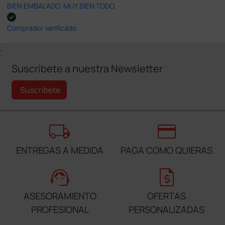
BIEN EMBALADO. MUY BIEN TODO.
Comprador verificado
;
Suscríbete a nuestra Newsletter
Suscríbete
local_shipping
credit_card
ENTREGAS A MEDIDA
PAGA COMO QUIERAS
support_agent
request_quote
ASESORAMIENTO
OFERTAS
PROFESIONAL
PERSONALIZADAS