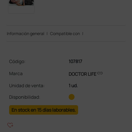
Información general
|
Compatible con
|
Código:
107817
link
Marca
DOCTOR LIFE
Unidad de venta
:
1 ud.
Disponibilidad:
En stock en 15 días laborables.
heart_plus