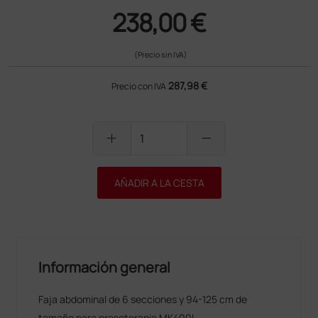
238,00 €
(Precio sin IVA)
287,98 €
Precio con IVA
add
remove
AÑADIR A LA CESTA
Información general
Faja abdominal de 6 secciones y 94-125 cm de
tamaño para presoterapia MK400L.