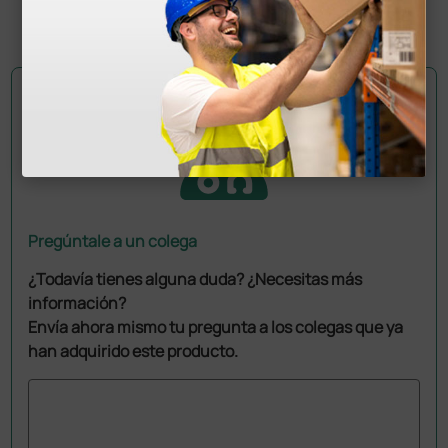
1 ud.
Pregúntale a un colega
¿Todavía tienes alguna duda? ¿Necesitas más
información?
Envía ahora mismo tu pregunta a los colegas que ya
han adquirido este producto.