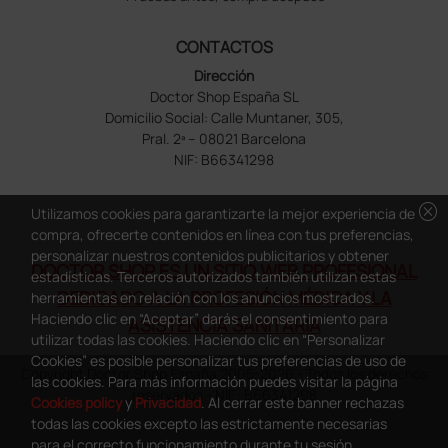
CONTACTOS
Dirección
Doctor Shop España SL
Domicilio Social: Calle Muntaner, 305,
Pral. 2ª – 08021 Barcelona
NIF: B66341298
cancel
Utilizamos cookies para garantizarte la mejor experiencia de
compra, ofrecerte contenidos en línea con tus preferencias,
personalizar nuestros contenidos publicitarios y obtener
DOCTOR SHOP ES UN SITIO WEB PROFESIONAL
estadísticas. Terceros autorizados también utilizan estas
DEDICADO A LA PROFESIÓN MÉDICA Y LA
herramientas en relación con los anuncios mostrados.
Haciendo clic en “Aceptar” darás el consentimiento para
ASISTENCIA SANITARIA
utilizar todas las cookies. Haciendo clic en “Personalizar
Cookies” es posible personalizar tus preferencias de uso de
Copyright Doctor Shop España 2005-2026 - Todos los derechos
las cookies. Para más información puedes visitar la página
reservados - NIF.: B66341298
Cookies policy
y
Privacidad
. Al cerrar este banner rechazas
todas las cookies excepto las estrictamente necesarias
para el correcto funcionamiento durante tu sesión.