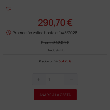
heart_plus
290,70 €
schedule
Promoción válida hasta el 14/8/2026
Precio
342,00 €
(Precio sin IVA)
351,75 €
Precio con IVA
add
remove
AÑADIR A LA CESTA