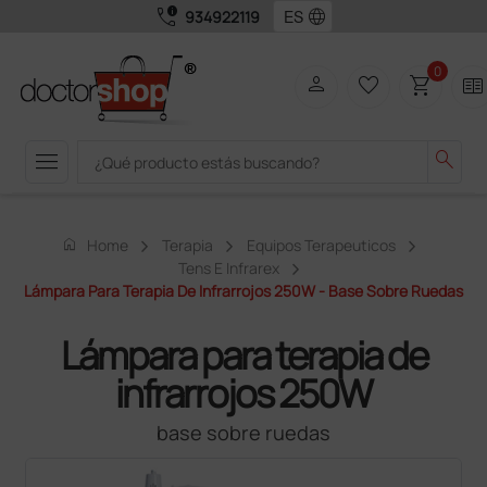
call_quality
language
934922119
0
person
favorite_border
shopping_cart
two_pager
menu
search
home
Home
Terapia
Equipos Terapeuticos
Tens E Infrarex
Lámpara Para Terapia De Infrarrojos 250W - Base Sobre Ruedas
Lámpara para terapia de
infrarrojos 250W
base sobre ruedas