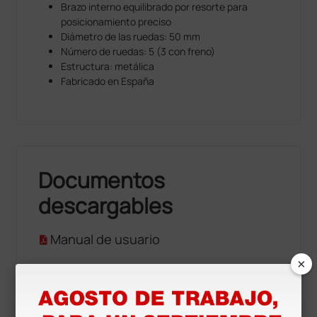
Brazo interno equilibrado por resorte para
posicionamiento preciso
Diámetro de las ruedas: 50 mm
Número de ruedas: 5 (3 con freno)
Estructura: metálica
Fabricado en España
Documentos
descargables
Manual de usuario
×
Accesorios