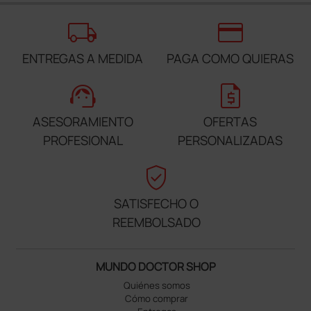
local_shipping
credit_card
ENTREGAS A MEDIDA
PAGA COMO QUIERAS
support_agent
request_quote
ASESORAMIENTO
OFERTAS
PROFESIONAL
PERSONALIZADAS
verified_user
SATISFECHO O
REEMBOLSADO
MUNDO DOCTOR SHOP
Quiénes somos
Cómo comprar