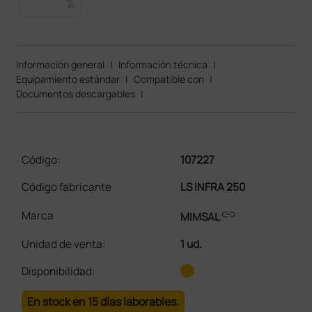
Información general
|
Información técnica
|
Equipamiento estándar
|
Compatible con
|
Documentos descargables
|
Código:
107227
Código fabricante
LS INFRA 250
link
Marca
MIMSAL
Unidad de venta
:
1 ud.
Disponibilidad:
En stock en 15 días laborables.