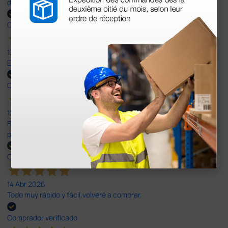
del doble que en cualquier otra empresa dentro de España.
Comprador verificado
13 Jul 2026
Excelente
Comprador verificado
12 Jun 2026
Bien, rápida y sin problemas. No me gusta que se oferten
productos sin incluir el IVA que luego nos van a cobrar.
Comprador verificado
14 Abr 2026
Todo muy rápido y fácil,volveré a comprar.
Comprador verificado