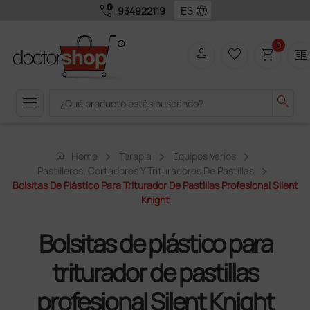
call_quality
language
934922119
0
person
favorite_border
shopping_cart
two_pager
menu
search
home
Home
Terapia
Equipos Varios
Pastilleros, Cortadores Y Trituradores De Pastillas
Bolsitas De Plástico Para Triturador De Pastillas Profesional Silent
Knight
Bolsitas de plástico para
triturador de pastillas
profesional Silent Knight