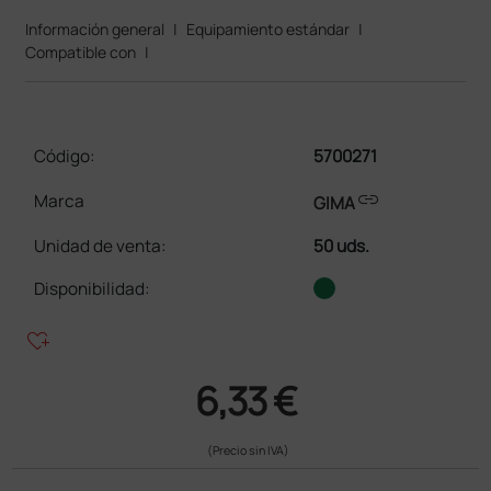
Información general
|
Equipamiento estándar
|
Compatible con
|
Código:
5700271
link
Marca
GIMA
Unidad de venta
:
50 uds.
Disponibilidad:
heart_plus
6,33 €
(Precio sin IVA)