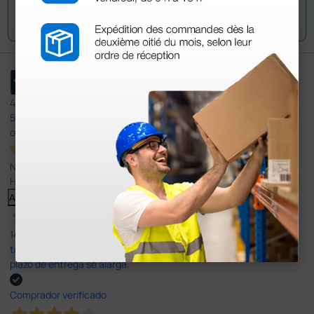
Envía tu pregunta
4,4
/5
597
opiniones
Nuestras reseñas de 4 y 5 estrellas.
Haga clic aquí para leerlos todos >
Anterior
Siguiente
14 Jul 2026
todo correcto. podria señalar que un poco caro los portes y el
plazo de entrega se alarga.
Comprador verificado