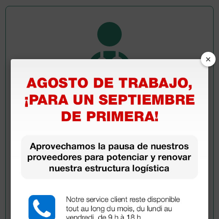
×
Pregúntale a un colega
¿Todavía tienes alguna duda? ¿Necesitas más
información?
Envía ahora mismo tu pregunta a los colegas que ya
han adquirido este producto.