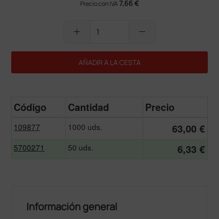
7,66 €
Precio con IVA
add
remove
AÑADIR A LA CESTA
Código
Cantidad
Precio
109877
1000 uds.
63,00 €
5700271
50 uds.
6,33 €
Información general