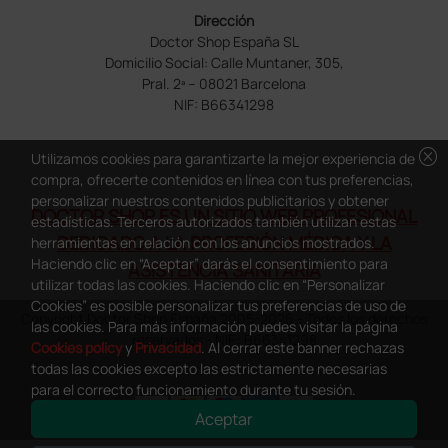
Dirección
Doctor Shop España SL
Domicilio Social: Calle Muntaner, 305,
Pral. 2ª – 08021 Barcelona
NIF: B66341298
cancel
Utilizamos cookies para garantizarte la mejor experiencia de
compra, ofrecerte contenidos en línea con tus preferencias,
personalizar nuestros contenidos publicitarios y obtener
DOCTOR SHOP ES UN SITIO WEB PROFESIONAL
estadísticas. Terceros autorizados también utilizan estas
DEDICADO A LA PROFESIÓN MÉDICA Y LA
herramientas en relación con los anuncios mostrados.
Haciendo clic en “Aceptar” darás el consentimiento para
ASISTENCIA SANITARIA
utilizar todas las cookies. Haciendo clic en “Personalizar
Cookies” es posible personalizar tus preferencias de uso de
Copyright Doctor Shop España 2005-2026 - Todos los derechos
las cookies. Para más información puedes visitar la página
reservados - NIF.: B66341298
Cookies policy
y
Privacidad
. Al cerrar este banner rechazas
todas las cookies excepto las estrictamente necesarias
para el correcto funcionamiento durante tu sesión.
Aceptar