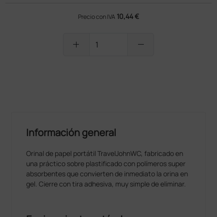
10,44 €
Precio con IVA
add
remove
PRODUCTO NO DISPONIBLE
Información general
Orinal de papel portátil TravelJohnWC, fabricado en
una práctico sobre plastificado con polímeros super
absorbentes que convierten de inmediato la orina en
gel. Cierre con tira adhesiva, muy simple de eliminar.