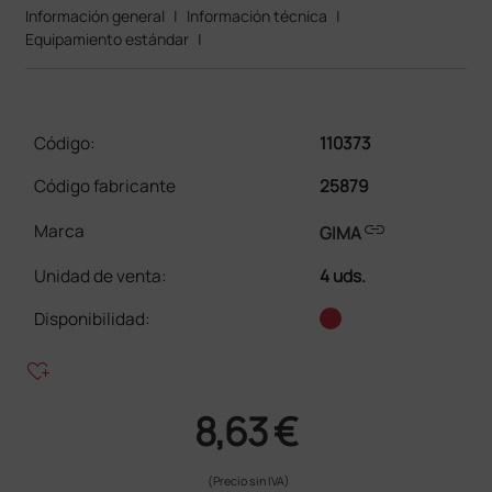
Información general
|
Información técnica
|
Equipamiento estándar
|
Código:
110373
Código fabricante
25879
link
Marca
GIMA
Unidad de venta
:
4 uds.
Disponibilidad:
heart_plus
8,63 €
(Precio sin IVA)