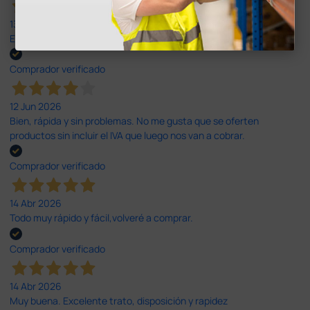
13 Jul 2026
Excelente
Comprador verificado
12 Jun 2026
Bien, rápida y sin problemas. No me gusta que se oferten
productos sin incluir el IVA que luego nos van a cobrar.
Comprador verificado
14 Abr 2026
Todo muy rápido y fácil,volveré a comprar.
Comprador verificado
14 Abr 2026
Muy buena. Excelente trato, disposición y rapidez