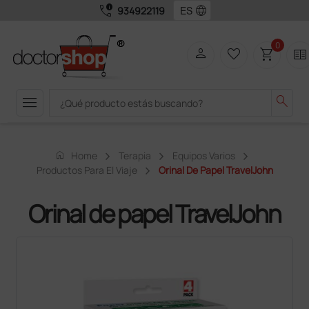
call_quality
language
934922119
0
person
favorite_border
shopping_cart
two_pager
menu
search
home
Home
Terapia
Equipos Varios
Productos Para El Viaje
Orinal De Papel TravelJohn
Orinal de papel TravelJohn