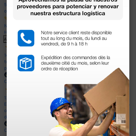
597
opiniones
Nuestras reseñas de 4 y 5 estrellas.
Haga clic aquí para leerlos todos >
Anterior
Siguiente
14 Jul 2026
todo correcto. podria señalar que un poco caro los portes y el
plazo de entrega se alarga.
Comprador verificado
13 Jul 2026
Es fácil hacer el pedido. El producto, bastante mas barato que en
otras plataformas de material médico. Pero el envío cuesta más
del doble que en cualquier otra empresa dentro de España.
Comprador verificado