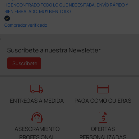
HE ENCONTRADO TODO LO QUE NECESITABA. ENVÍO RÁPIDO Y
BIEN EMBALADO. MUY BIEN TODO.
Comprador verificado
;
Suscríbete a nuestra Newsletter
Suscríbete
local_shipping
credit_card
ENTREGAS A MEDIDA
PAGA COMO QUIERAS
support_agent
request_quote
ASESORAMIENTO
OFERTAS
PROFESIONAL
PERSONALIZADAS