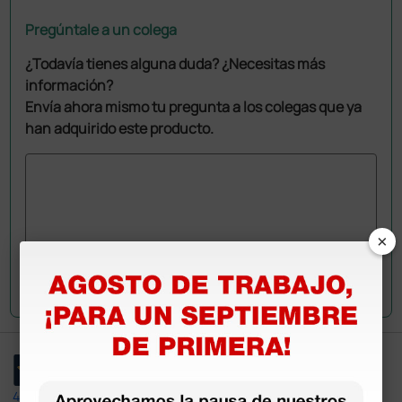
Pregúntale a un colega
¿Todavía tienes alguna duda? ¿Necesitas más
información?
Envía ahora mismo tu pregunta a los colegas que ya
han adquirido este producto.
×
Envía tu pregunta
4,4
/5