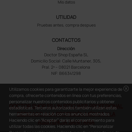
Mis datos
UTILIDAD
Pruebas antes, compra despues
CONTACTOS
Dirección
Doctor Shop España SL
Domicilio Social: Calle Muntaner, 305,
Pral. 2ª – 08021 Barcelona
NIF: B66341298
cancel
Utilizamos cookies para garantizarte la mejor experiencia de
compra, ofrecerte contenidos en línea con tus preferencias,
personalizar nuestros contenidos publicitarios y obtener
DOCTOR SHOP ES UN SITIO WEB PROFESIONAL
estadísticas. Terceros autorizados también utilizan estas
DEDICADO A LA PROFESIÓN MÉDICA Y LA
herramientas en relación con los anuncios mostrados.
Haciendo clic en “Aceptar” darás el consentimiento para
ASISTENCIA SANITARIA
utilizar todas las cookies. Haciendo clic en “Personalizar