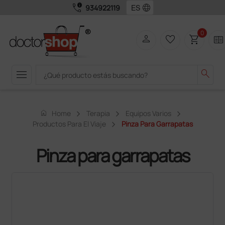
call_quality
language
934922119
0
person
favorite_border
shopping_cart
two_pager
menu
search
home
Home
Terapia
Equipos Varios
Productos Para El Viaje
Pinza Para Garrapatas
Pinza para garrapatas