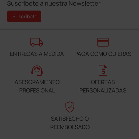
Suscríbete a nuestra Newsletter
Suscríbete
local_shipping
credit_card
ENTREGAS A MEDIDA
PAGA COMO QUIERAS
support_agent
request_quote
ASESORAMIENTO
OFERTAS
PROFESIONAL
PERSONALIZADAS
verified_user
SATISFECHO O
REEMBOLSADO