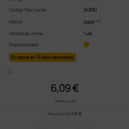
Código fabricante
24390
link
Marca
GIMA
Unidad de venta
:
1 ud.
Disponibilidad:
En stock en 15 días laborables.
heart_plus
6,09 €
(Precio sin IVA)
7,37 €
Precio con IVA