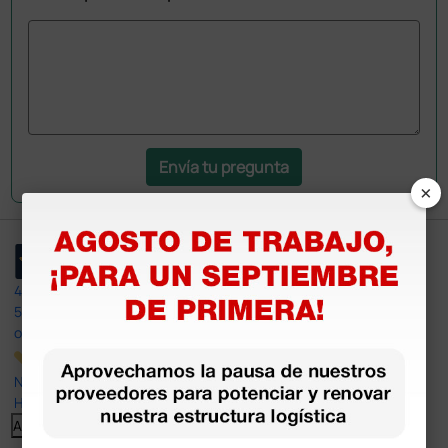
Envía tu pregunta
×
4,4
/5
597
opiniones
Nuestras reseñas de 4 y 5 estrellas.
Haga clic aquí para leerlos todos >
Anterior
Siguiente