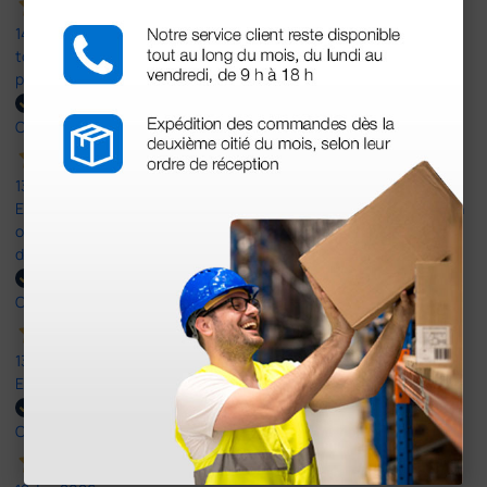
14 Jul 2026
todo correcto. podria señalar que un poco caro los portes y el
plazo de entrega se alarga.
Comprador verificado
13 Jul 2026
Es fácil hacer el pedido. El producto, bastante mas barato que en
otras plataformas de material médico. Pero el envío cuesta más
del doble que en cualquier otra empresa dentro de España.
Comprador verificado
13 Jul 2026
Excelente
Comprador verificado