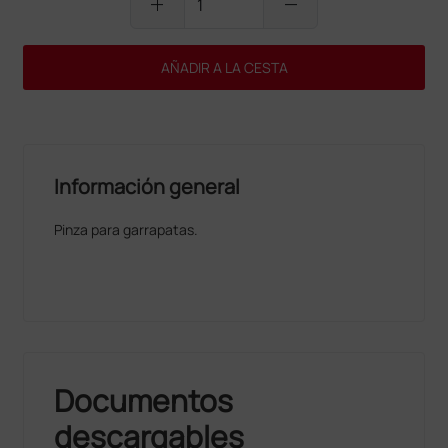
add
remove
AÑADIR A LA CESTA
Información general
Pinza para garrapatas.
Documentos
descargables