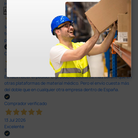
Haga clic aquí para leerlos todos >
Anterior
Siguiente
14 Jul 2026
todo correcto. podria señalar que un poco caro los portes y el
plazo de entrega se alarga.
Comprador verificado
13 Jul 2026
Es fácil hacer el pedido. El producto, bastante mas barato que en
otras plataformas de material médico. Pero el envío cuesta más
del doble que en cualquier otra empresa dentro de España.
Comprador verificado
13 Jul 2026
Excelente