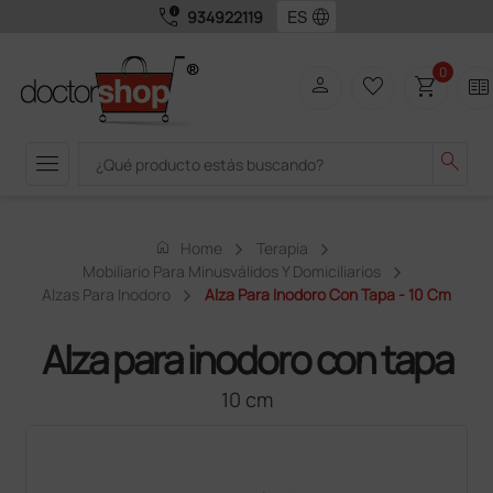
call_quality
language
934922119
0
person
favorite_border
shopping_cart
two_pager
menu
search
home
Home
Terapia
Mobiliario Para Minusválidos Y Domiciliarios
Alzas Para Inodoro
Alza Para Inodoro Con Tapa - 10 Cm
Alza para inodoro con tapa
10 cm