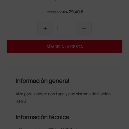
29,40 €
Precio con IVA
add
remove
AÑADIR A LA CESTA
Información general
Alza para inodoro con tapa y con sistema de fijación
lateral.
Información técnica