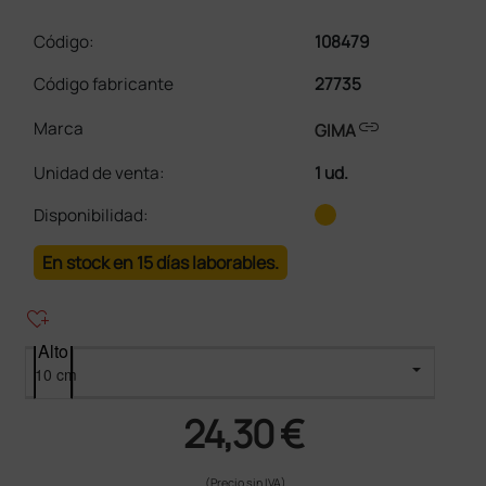
Código:
108479
Código fabricante
27735
link
Marca
GIMA
Unidad de venta
:
1 ud.
Disponibilidad:
En stock en 15 días laborables.
heart_plus
Alto
24,30 €
(Precio sin IVA)