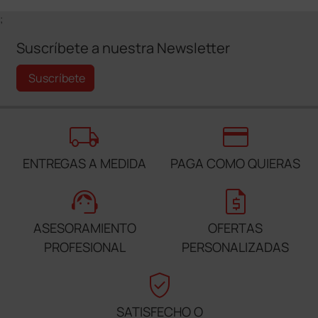
;
Suscríbete a nuestra Newsletter
Suscríbete
local_shipping
credit_card
ENTREGAS A MEDIDA
PAGA COMO QUIERAS
support_agent
request_quote
ASESORAMIENTO
OFERTAS
PROFESIONAL
PERSONALIZADAS
verified_user
SATISFECHO O