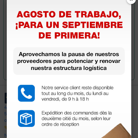
información?
Envía ahora mismo tu pregunta a los colegas que ya
han adquirido este producto.
Envía tu pregunta
4,4
/5
597
opiniones
Nuestras reseñas de 4 y 5 estrellas.