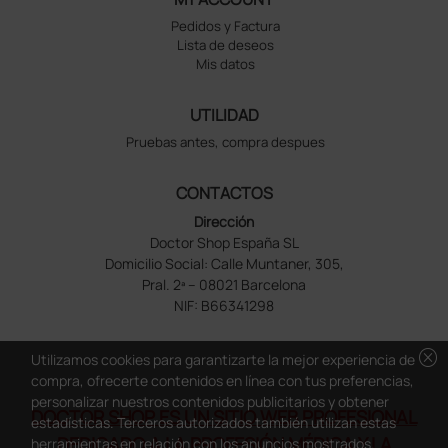
Pedidos y Factura
Lista de deseos
Mis datos
UTILIDAD
Pruebas antes, compra despues
CONTACTOS
Dirección
Doctor Shop España SL
Domicilio Social: Calle Muntaner, 305,
Pral. 2ª – 08021 Barcelona
NIF: B66341298
cancel
Utilizamos cookies para garantizarte la mejor experiencia de
compra, ofrecerte contenidos en línea con tus preferencias,
personalizar nuestros contenidos publicitarios y obtener
DOCTOR SHOP ES UN SITIO WEB PROFESIONAL
estadísticas. Terceros autorizados también utilizan estas
DEDICADO A LA PROFESIÓN MÉDICA Y LA
herramientas en relación con los anuncios mostrados.