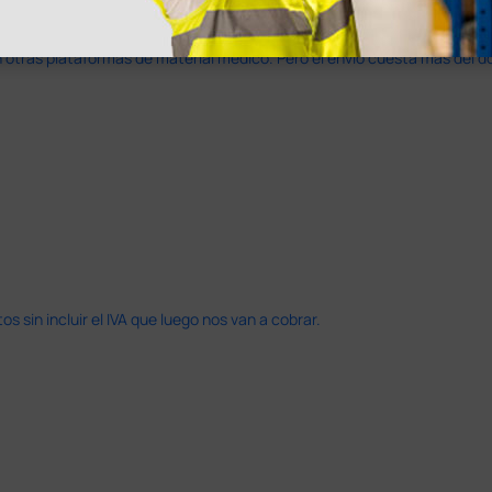
en otras plataformas de material médico. Pero el envío cuesta más del 
 sin incluir el IVA que luego nos van a cobrar.