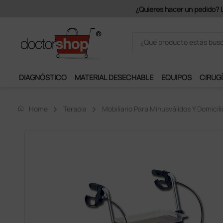
Únete al programa Ds Plus y p
DIAGNÓSTICO
MATERIAL DESECHABLE
EQUIPOS
CIRUGÍ
home
Home
Terapia
Mobiliario Para Minusválidos Y Domicili