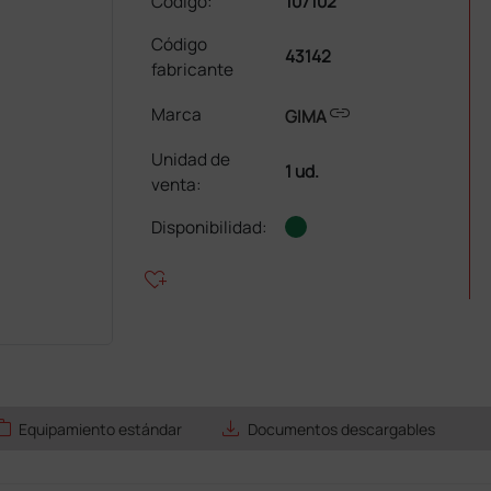
Código:
107102
Código
43142
fabricante
link
Marca
GIMA
Unidad de
1 ud.
venta
:
Disponibilidad:
heart_plus
ork
save_alt
Equipamiento estándar
Documentos descargables