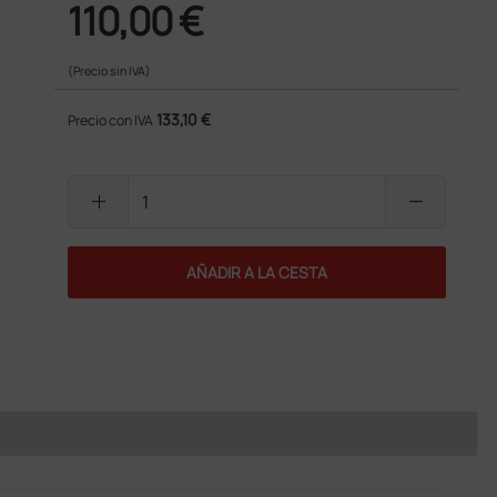
110,00 €
(Precio sin IVA)
133,10 €
Precio con IVA
add
remove
AÑADIR A LA CESTA