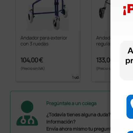
Andador para exterior
Andador Silver de
con 3 ruedas
regulable con as
104,00 €
133,00 €
(Precio sin IVA)
(Precio sin IVA)
1 ud.
Pregúntale a un colega
¿Todavía tienes alguna duda? ¿Necesit
información?
Envía ahora mismo tu pregunta a los co