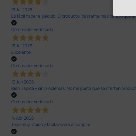
13 Jul 2026
Es fácil hacer el pedido. El producto, bastante mas barato que 
Comprador verificado
13 Jul 2026
Excelente
Comprador verificado
12 Jun 2026
Bien, rápida y sin problemas. No me gusta que se oferten productos
Comprador verificado
14 Abr 2026
Todo muy rápido y fácil,volveré a comprar.