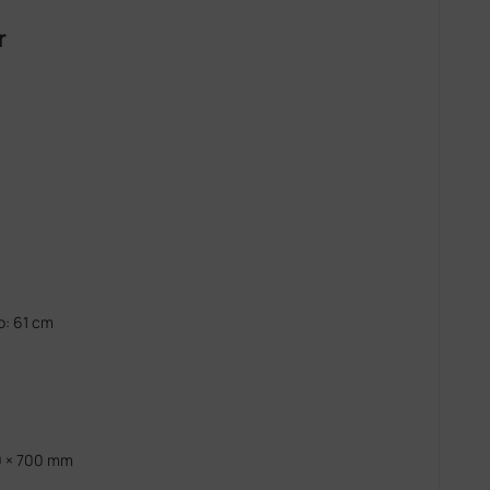
r
o: 61 cm
0 × 700 mm