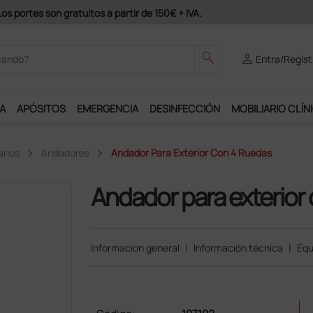
odrás disfrutar de muchos servicios exclusivos.
search
person
Entra/Regíst
A
APÓSITOS
EMERGENCIA
DESINFECCIÓN
MOBILIARIO CLÍN
arios
Andadores
Andador Para Exterior Con 4 Ruedas
Andador para exterior
Información general
|
Información técnica
|
Equ