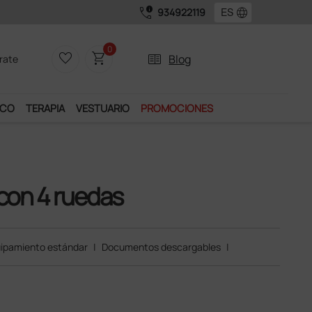
call_quality
language
934922119
0
favorite_border
shopping_cart
two_pager
Blog
rate
ICO
TERAPIA
VESTUARIO
PROMOCIONES
 con 4 ruedas
ipamiento estándar
|
Documentos descargables
|