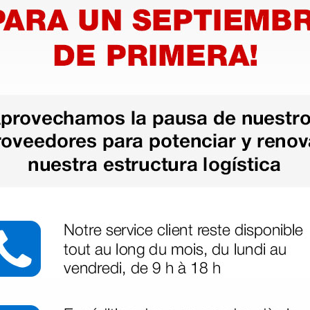
 altura
iento
1 ud.
as más
legas que ya