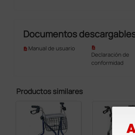
Documentos descargable
Manual de usuario
Declaración de
conformidad
Productos similares