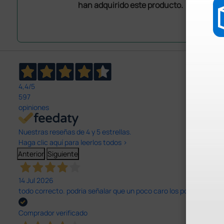
han adquirido este producto.
4,4
/5
597
opiniones
Nuestras reseñas de 4 y 5 estrellas.
Haga clic aquí para leerlos todos >
Anterior
Siguiente
14 Jul 2026
todo correcto. podria señalar que un poco caro los portes y el pl
Comprador verificado