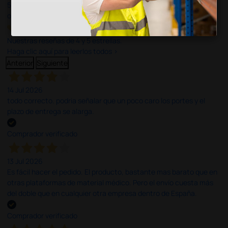
597
opiniones
Nuestras reseñas de 4 y 5 estrellas.
Haga clic aquí para leerlos todos >
Anterior
Siguiente
14 Jul 2026
todo correcto. podria señalar que un poco caro los portes y el
plazo de entrega se alarga.
Comprador verificado
13 Jul 2026
Es fácil hacer el pedido. El producto, bastante mas barato que en
otras plataformas de material médico. Pero el envío cuesta más
del doble que en cualquier otra empresa dentro de España.
Comprador verificado