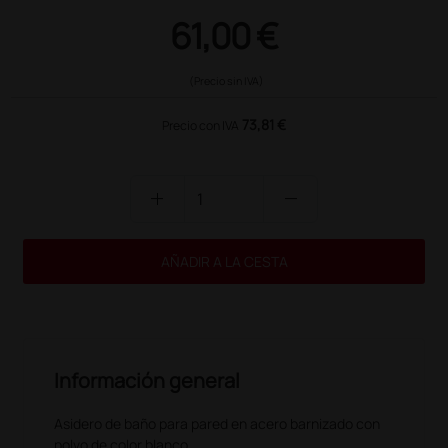
61,00 €
(Precio sin IVA)
73,81 €
Precio con IVA
add
remove
AÑADIR A LA CESTA
Información general
Asidero de baño para pared en acero barnizado con
polvo de color blanco.