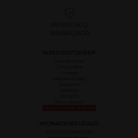
verified_user
SATISFECHO O
REEMBOLSADO
MUNDO DOCTOR SHOP
Quiénes somos
Cómo comprar
Entregas
Métodos de pago
Devolución
Garantías
Contactos
Nuevo almacén
Descubrir Doctor Shop Plus
INFORMACIONES LEGALES
POLÍTICA DE PRIVACIDAD
Condiciones de venta