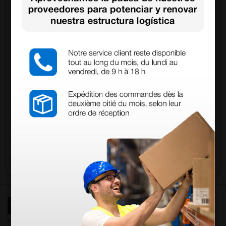
Pregúntale a un colega
¿Todavía tienes alguna duda? ¿Necesitas más
información?
Envía ahora mismo tu pregunta a los colegas que ya
han adquirido este producto.
Envía tu pregunta
4,4
/5