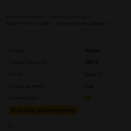
Información general
|
Información técnica
|
Equipamiento estándar
|
Documentos descargables
|
Código:
108464
Código fabricante
28979
link
Marca
GIMA
Unidad de venta
:
1 ud.
Disponibilidad:
En stock en 15 días laborables.
heart_plus