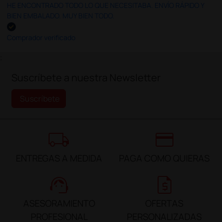
HE ENCONTRADO TODO LO QUE NECESITABA. ENVÍO RÁPIDO Y
BIEN EMBALADO. MUY BIEN TODO.
Comprador verificado
;
Suscríbete a nuestra Newsletter
Suscríbete
local_shipping
credit_card
ENTREGAS A MEDIDA
PAGA COMO QUIERAS
support_agent
request_quote
ASESORAMIENTO
OFERTAS
PROFESIONAL
PERSONALIZADAS