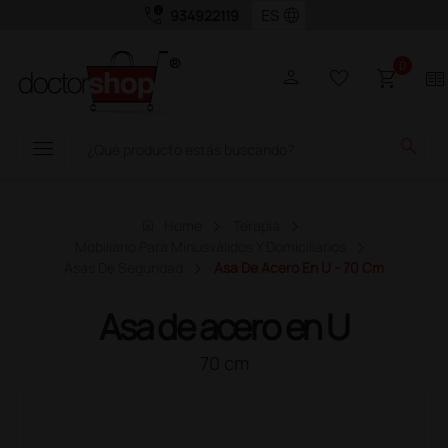
call_quality
language
934922119
0
person
favorite_border
shopping_cart
two_pager
menu
search
home
Home
Terapia
Mobiliario Para Minusválidos Y Domiciliarios
Asas De Seguridad
Asa De Acero En U - 70 Cm
Asa de acero en U
70 cm