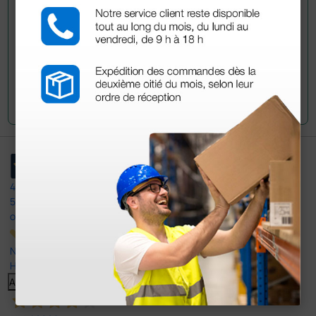
Envía tu pregunta
4,4
/5
597
opiniones
Nuestras reseñas de 4 y 5 estrellas.
Haga clic aquí para leerlos todos >
Anterior
Siguiente