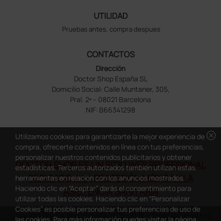
UTILIDAD
Pruebas antes, compra despues
CONTACTOS
Dirección
Doctor Shop España SL
Domicilio Social: Calle Muntaner, 305,
Pral. 2ª – 08021 Barcelona
NIF: B66341298
cancel
Utilizamos cookies para garantizarte la mejor experiencia de
compra, ofrecerte contenidos en línea con tus preferencias,
personalizar nuestros contenidos publicitarios y obtener
DOCTOR SHOP ES UN SITIO WEB PROFESIONAL
estadísticas. Terceros autorizados también utilizan estas
DEDICADO A LA PROFESIÓN MÉDICA Y LA
herramientas en relación con los anuncios mostrados.
Haciendo clic en “Aceptar” darás el consentimiento para
ASISTENCIA SANITARIA
utilizar todas las cookies. Haciendo clic en “Personalizar
Cookies” es posible personalizar tus preferencias de uso de
Copyright Doctor Shop España 2005-2026 - Todos los derechos
las cookies. Para más información puedes visitar la página