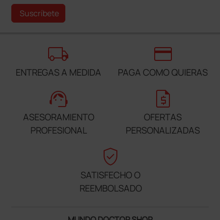
Suscríbete
local_shipping
credit_card
ENTREGAS A MEDIDA
PAGA COMO QUIERAS
support_agent
request_quote
ASESORAMIENTO
OFERTAS
PROFESIONAL
PERSONALIZADAS
verified_user
SATISFECHO O
REEMBOLSADO
MUNDO DOCTOR SHOP