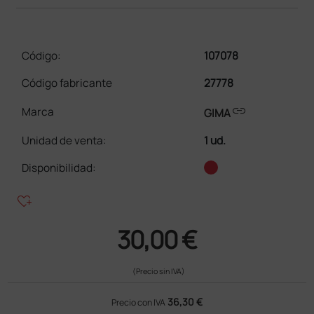
Código:
107078
Código fabricante
27778
link
Marca
GIMA
Unidad de venta
:
1 ud.
Disponibilidad:
heart_plus
30,00 €
(Precio sin IVA)
36,30 €
Precio con IVA