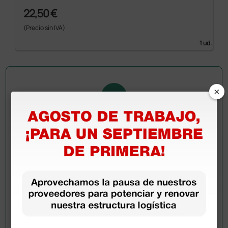
22,50 €
(Precio sin IVA)
1 ud.
×
Pregúntale a un colega
¿Todavía tienes alguna duda? ¿Necesitas más
información?
Envía ahora mismo tu pregunta a los colegas que ya
han adquirido este producto.