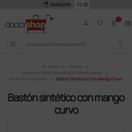
call_quality
language
934922119
0
person
favorite_border
shopping_cart
two_pager
menu
search
home
Home
Terapia
Mobiliario Para Minusválidos Y Domiciliarios
Bastones Y Muletas
Bastón Sintético Con Mango Curvo
Bastón sintético con mango
curvo