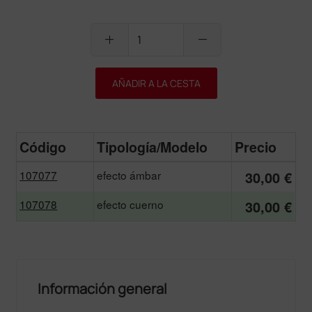
add
remove
AÑADIR A LA CESTA
Código
Tipología/Modelo
Precio
107077
efecto ámbar
30,00 €
107078
efecto cuerno
30,00 €
Información general