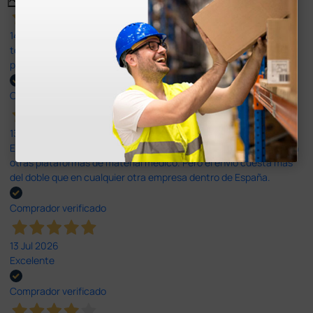
14 Jul 2026
todo correcto. podria señalar que un poco caro los portes y el
plazo de entrega se alarga.
Comprador verificado
13 Jul 2026
Es fácil hacer el pedido. El producto, bastante mas barato que en
otras plataformas de material médico. Pero el envío cuesta más
del doble que en cualquier otra empresa dentro de España.
Comprador verificado
13 Jul 2026
Excelente
Comprador verificado