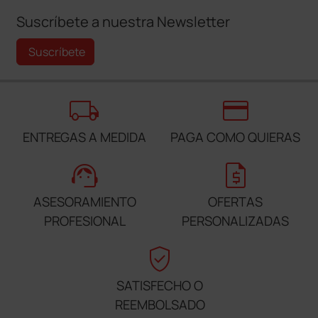
Suscríbete a nuestra Newsletter
Suscríbete
local_shipping
credit_card
ENTREGAS A MEDIDA
PAGA COMO QUIERAS
support_agent
request_quote
ASESORAMIENTO
OFERTAS
PROFESIONAL
PERSONALIZADAS
verified_user
SATISFECHO O
REEMBOLSADO