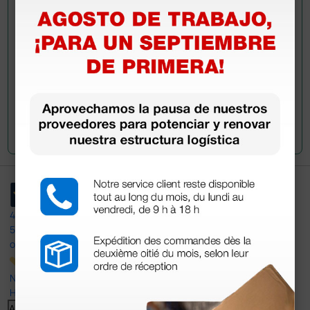
han adquirido este producto.
Envía tu pregunta
4,4
/5
597
opiniones
Nuestras reseñas de 4 y 5 estrellas.
Haga clic aquí para leerlos todos >
Anterior
Siguiente