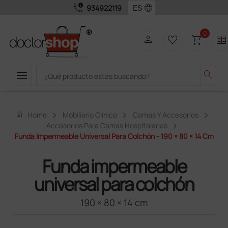
call_quality
language
934922119
0
person
favorite_border
shopping_cart
two_pager
menu
search
home
Home
Mobiliario Clínico
Camas Y Accesorios
Accesorios Para Camas Hospitalarias
Funda Impermeable Universal Para Colchón - 190 × 80 × 14 Cm
Funda impermeable
universal para colchón
190 × 80 × 14 cm