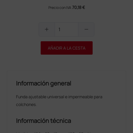
70,18 €
Precio con IVA
add
remove
AÑADIR A LA CESTA
Información general
Funda ajustable universal e impermeable para
colchones.
Información técnica