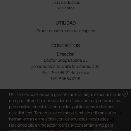
Lista de deseos
Mis datos
UTILIDAD
Pruebas antes, compra despues
CONTACTOS
Dirección
Doctor Shop España SL
Domicilio Social: Calle Muntaner, 305,
Pral. 2ª – 08021 Barcelona
NIF: B66341298
cancel
Utilizamos cookies para garantizarte la mejor experiencia de
compra, ofrecerte contenidos en línea con tus preferencias,
personalizar nuestros contenidos publicitarios y obtener
DOCTOR SHOP ES UN SITIO WEB PROFESIONAL
estadísticas. Terceros autorizados también utilizan estas
DEDICADO A LA PROFESIÓN MÉDICA Y LA
herramientas en relación con los anuncios mostrados.
Haciendo clic en “Aceptar” darás el consentimiento para
ASISTENCIA SANITARIA