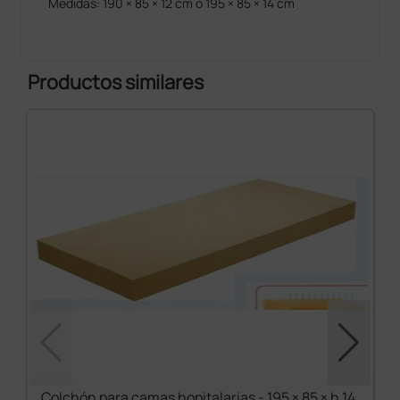
Medidas: 190 × 85 × 12 cm o 195 × 85 × 14 cm
Productos similares
Colchón para camas hopitalarias - 195 × 85 × h 14