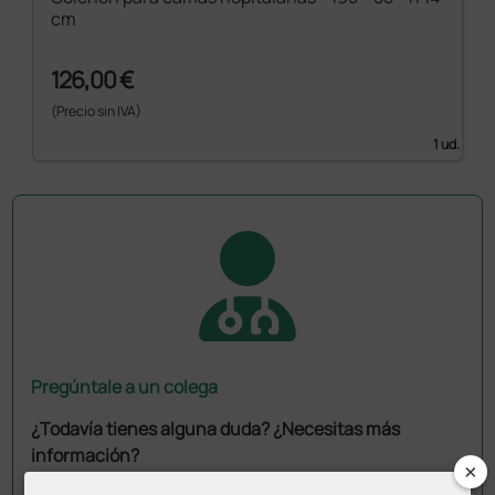
cm
126,00 €
(Precio sin IVA)
1 ud.
Pregúntale a un colega
¿Todavía tienes alguna duda? ¿Necesitas más
información?
×
Envía ahora mismo tu pregunta a los colegas que ya