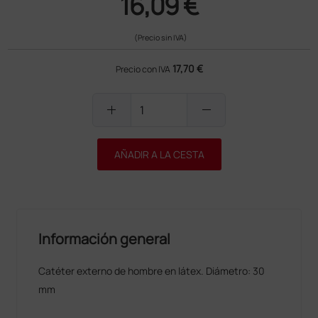
16,09 €
(Precio sin IVA)
17,70 €
Precio con IVA
add
remove
AÑADIR A LA CESTA
Información general
Catéter externo de hombre en látex. Diámetro: 30
mm