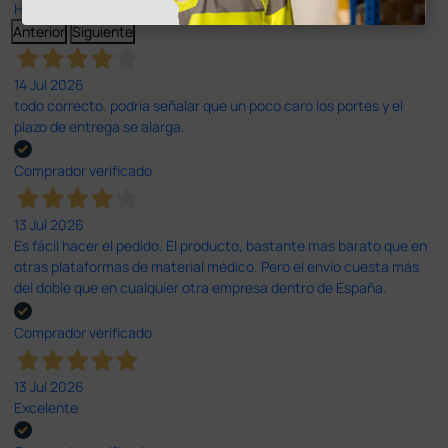
Haga clic aquí para leerlos todos >
Anterior
Siguiente
14 Jul 2026
todo correcto. podria señalar que un poco caro los portes y el
plazo de entrega se alarga.
Comprador verificado
13 Jul 2026
Es fácil hacer el pedido. El producto, bastante mas barato que en
otras plataformas de material médico. Pero el envío cuesta más
del doble que en cualquier otra empresa dentro de España.
Comprador verificado
13 Jul 2026
Excelente