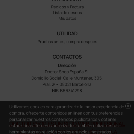
Pedidos y Factura
Lista de deseos
Mis datos
UTILIDAD
Pruebas antes, compra despues
CONTACTOS
Dirección
Doctor Shop España SL
Domicilio Social: Calle Muntaner, 305,
Pral. 2ª – 08021 Barcelona
NIF: B66341298
cancel
Utilizamos cookies para garantizarte la mejor experiencia de
compra, ofrecerte contenidos en línea con tus preferencias,
personalizar nuestros contenidos publicitarios y obtener
DOCTOR SHOP ES UN SITIO WEB PROFESIONAL
estadísticas. Terceros autorizados también utilizan estas
DEDICADO A LA PROFESIÓN MÉDICA Y LA
herramientas en relación con los anuncios mostrados.