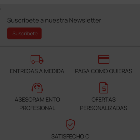
;
Suscríbete a nuestra Newsletter
Suscríbete
local_shipping
credit_card
ENTREGAS A MEDIDA
PAGA COMO QUIERAS
support_agent
request_quote
ASESORAMIENTO
OFERTAS
PROFESIONAL
PERSONALIZADAS
verified_user
SATISFECHO O