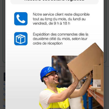
Envía ahora mismo tu pregunta a los colegas que ya
han adquirido este producto.
Envía tu pregunta
4,4
/5
597
opiniones
Nuestras reseñas de 4 y 5 estrellas.