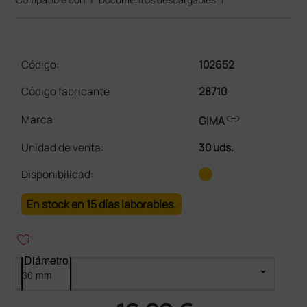
Código:
102652
Código fabricante
28710
link
Marca
GIMA
Unidad de venta
:
30 uds.
Disponibilidad:
En stock en 15 días laborables.
heart_plus
Diámetro