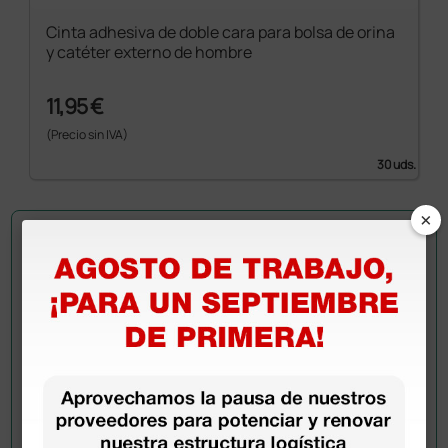
Cinta adhesiva de doble cara para bolsa de orina
y catéter externo de hombre
11,95 €
(Precio sin IVA)
30 uds.
×
Pregúntale a un colega
¿Todavía tienes alguna duda? ¿Necesitas más
información?