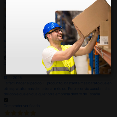
opiniones
Nuestras reseñas de 4 y 5 estrellas.
Haga clic aquí para leerlos todos >
Anterior
Siguiente
14 Jul 2026
todo correcto. podria señalar que un poco caro los portes y el
plazo de entrega se alarga.
Comprador verificado
13 Jul 2026
Es fácil hacer el pedido. El producto, bastante mas barato que en
otras plataformas de material médico. Pero el envío cuesta más
del doble que en cualquier otra empresa dentro de España.
Comprador verificado