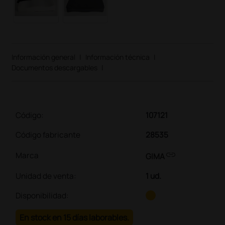
Información general
|
Información técnica
|
Documentos descargables
|
Código:
107121
Código fabricante
28535
link
Marca
GIMA
Unidad de venta
:
1 ud.
Disponibilidad:
En stock en 15 días laborables.