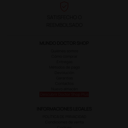
verified_user
SATISFECHO O
REEMBOLSADO
MUNDO DOCTOR SHOP
Quiénes somos
Cómo comprar
Entregas
Métodos de pago
Devolución
Garantías
Contactos
Nuevo almacén
Descubrir Doctor Shop Plus
INFORMACIONES LEGALES
POLÍTICA DE PRIVACIDAD
Condiciones de venta
Cookies