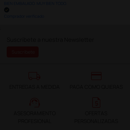
BIEN EMBALADO. MUY BIEN TODO.
Comprador verificado
;
Suscríbete a nuestra Newsletter
Suscríbete
local_shipping
credit_card
ENTREGAS A MEDIDA
PAGA COMO QUIERAS
support_agent
request_quote
ASESORAMIENTO
OFERTAS
PROFESIONAL
PERSONALIZADAS