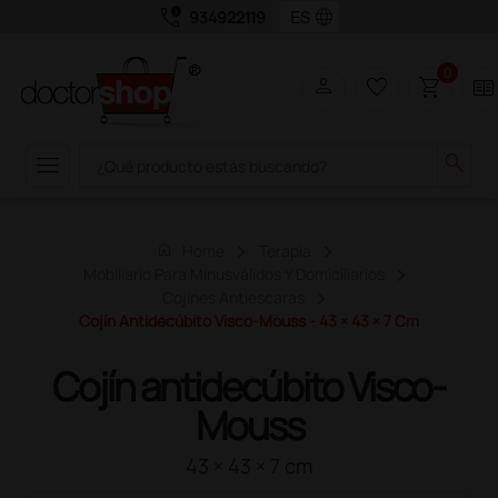
call_quality
language
934922119
0
person
favorite_border
shopping_cart
two_pager
menu
search
home
Home
Terapia
Mobiliario Para Minusválidos Y Domiciliarios
Cojines Antiescaras
Cojín Antidecúbito Visco-Mouss - 43 × 43 × 7 Cm
Cojín antidecúbito Visco-
Mouss
43 × 43 × 7 cm