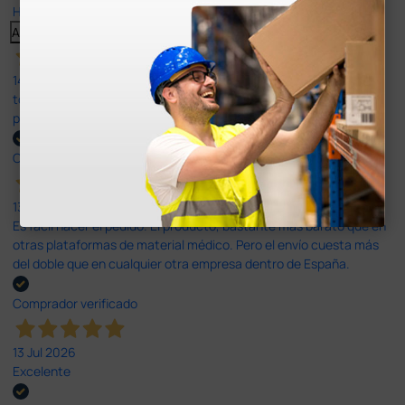
Haga clic aquí para leerlos todos >
Anterior
Siguiente
14 Jul 2026
todo correcto. podria señalar que un poco caro los portes y el
plazo de entrega se alarga.
Comprador verificado
13 Jul 2026
Es fácil hacer el pedido. El producto, bastante mas barato que en
otras plataformas de material médico. Pero el envío cuesta más
del doble que en cualquier otra empresa dentro de España.
Comprador verificado
13 Jul 2026
Excelente