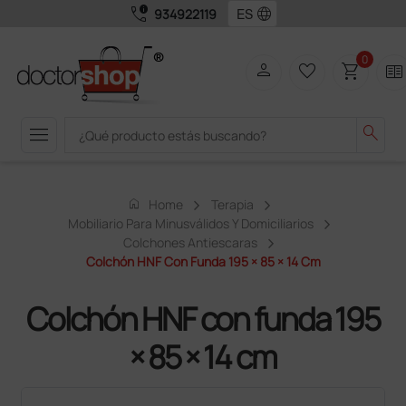
call_quality
language
934922119
0
person
favorite_border
shopping_cart
two_pager
menu
search
home
Home
Terapia
Mobiliario Para Minusválidos Y Domiciliarios
Colchones Antiescaras
Colchón HNF Con Funda 195 × 85 × 14 Cm
Colchón HNF con funda 195
× 85 × 14 cm