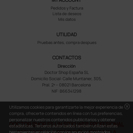
Pedidos y Factura
Lista de deseos
Mis datos
UTILIDAD
Pruebas antes, compra despues
CONTACTOS
Dirección
Doctor Shop España SL
Domicilio Social: Calle Muntaner, 305,
Pral. 2ª – 08021 Barcelona
NIF: B66341298
cancel
Utilizamos cookies para garantizarte la mejor experiencia de
compra, ofrecerte contenidos en línea con tus preferencias,
personalizar nuestros contenidos publicitarios y obtener
DOCTOR SHOP ES UN SITIO WEB PROFESIONAL
estadísticas. Terceros autorizados también utilizan estas
DEDICADO A LA PROFESIÓN MÉDICA Y LA
herramientas en relación con los anuncios mostrados.