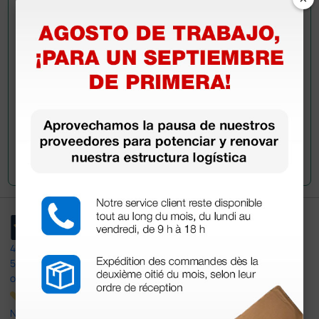
información?
Envía ahora mismo tu pregunta a los colegas que ya
han adquirido este producto.
Envía tu pregunta
4,4
/5
597
opiniones
Nuestras reseñas de 4 y 5 estrellas.