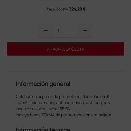
324,28 €
Precio con IVA
add
remove
AÑADIR A LA CESTA
Información general
Colchón en espuma de poliuretano, densidad de 35
kg/m3. Indeformable, antibacteriano, antifúngico y
lavable en autoclave a 135 °C.
Incluye funda TEKMA de poliuretano con cremallera.
Información técnica