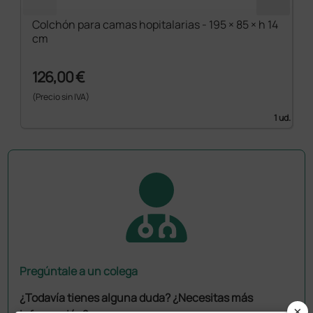
Colchón para camas hopitalarias - 195 × 85 × h 14
cm
126,00 €
(Precio sin IVA)
1 ud.
Pregúntale a un colega
¿Todavía tienes alguna duda? ¿Necesitas más
×