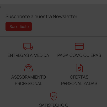
;
Suscríbete a nuestra Newsletter
Suscríbete
local_shipping
credit_card
ENTREGAS A MEDIDA
PAGA COMO QUIERAS
support_agent
request_quote
ASESORAMIENTO
OFERTAS
PROFESIONAL
PERSONALIZADAS
verified_user
SATISFECHO O