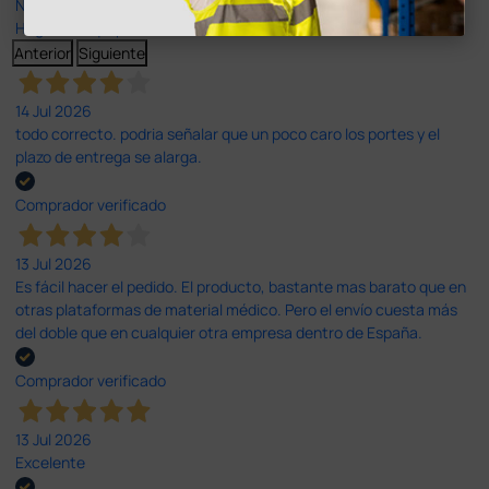
Nuestras reseñas de 4 y 5 estrellas.
Haga clic aquí para leerlos todos >
Anterior
Siguiente
14 Jul 2026
todo correcto. podria señalar que un poco caro los portes y el
plazo de entrega se alarga.
Comprador verificado
13 Jul 2026
Es fácil hacer el pedido. El producto, bastante mas barato que en
otras plataformas de material médico. Pero el envío cuesta más
del doble que en cualquier otra empresa dentro de España.
Comprador verificado
13 Jul 2026
Excelente