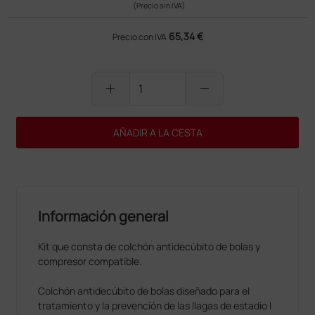
(Precio sin IVA)
65,34 €
Precio con IVA
add
remove
AÑADIR A LA CESTA
Información general
Kit que consta de colchón antidecúbito de bolas y
compresor compatible.
Colchón antidecúbito de bolas diseñado para el
tratamiento y la prevención de las llagas de estadio I