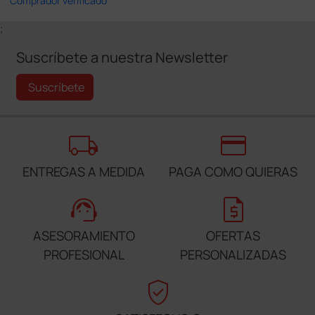
Comprador verificado
;
Suscríbete a nuestra Newsletter
Suscríbete
local_shipping
credit_card
ENTREGAS A MEDIDA
PAGA COMO QUIERAS
support_agent
request_quote
ASESORAMIENTO
OFERTAS
PROFESIONAL
PERSONALIZADAS
verified_user