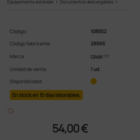
Equipamiento estándar
|
Documentos descargables
|
Código:
108552
Código fabricante
28566
link
Marca
GIMA
Unidad de venta
:
1 ud.
Disponibilidad:
En stock en 15 días laborables.
heart_plus
54,00 €