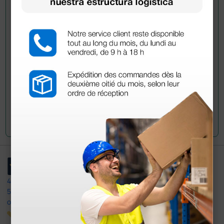
información?
Envía ahora mismo tu pregunta a los colegas que ya
han adquirido este producto.
Envía tu pregunta
4,4
/5
597
opiniones