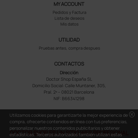
MY ACCOUNT
Pedidos y Factura
Lista de deseos
Mis datos
UTILIDAD
Pruebas antes, compra despues
CONTACTOS
Dirección
Doctor Shop España SL
Domicilio Social: Calle Muntaner, 305,
Pral. 2ª – 08021 Barcelona
NIF: B66341298
cancel
Utilizamos cookies para garantizarte la mejor experiencia de
compra, ofrecerte contenidos en línea con tus preferencias,
personalizar nuestros contenidos publicitarios y obtener
DOCTOR SHOP ES UN SITIO WEB PROFESIONAL
estadísticas. Terceros autorizados también utilizan estas