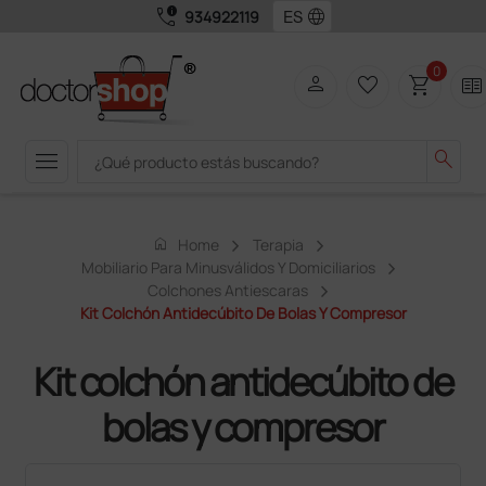
call_quality
language
934922119
0
person
favorite_border
shopping_cart
two_pager
menu
search
home
Home
Terapia
Mobiliario Para Minusválidos Y Domiciliarios
Colchones Antiescaras
Kit Colchón Antidecúbito De Bolas Y Compresor
Kit colchón antidecúbito de
bolas y compresor