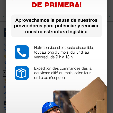
Envía tu pregunta
4,4
/5
597
opiniones
Nuestras reseñas de 4 y 5 estrellas.
Haga clic aquí para leerlos todos >
Anterior
Siguiente
14 Jul 2026
todo correcto. podria señalar que un poco caro los portes y el
plazo de entrega se alarga.
Comprador verificado