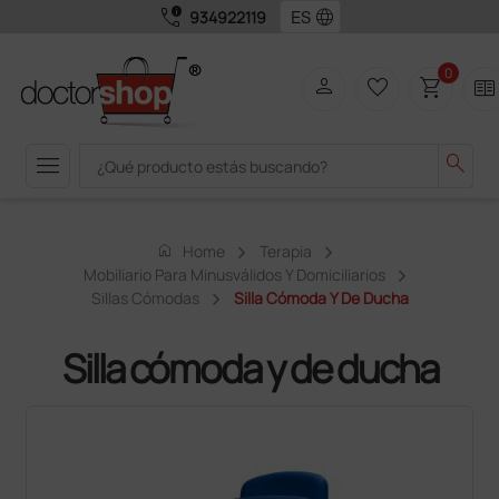
call_quality
language
934922119
0
person
favorite_border
shopping_cart
two_pager
menu
search
home
Home
Terapia
Mobiliario Para Minusválidos Y Domiciliarios
Sillas Cómodas
Silla Cómoda Y De Ducha
Silla cómoda y de ducha