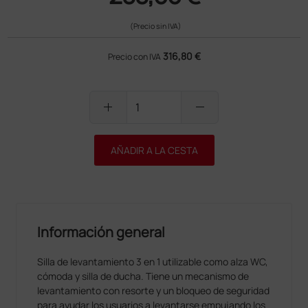
(Precio sin IVA)
316,80 €
Precio con IVA
add
remove
AÑADIR A LA CESTA
Información general
Silla de levantamiento 3 en 1 utilizable como alza WC,
cómoda y silla de ducha. Tiene un mecanismo de
levantamiento con resorte y un bloqueo de seguridad
para ayudar los usuarios a levantarse empujando los