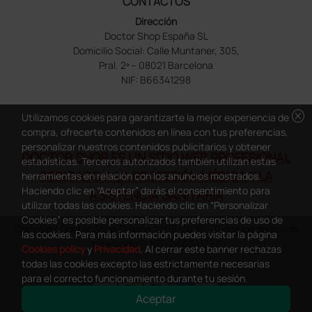
CONTACTOS
Dirección
Doctor Shop España SL
Domicilio Social: Calle Muntaner, 305,
Pral. 2ª – 08021 Barcelona
NIF: B66341298
cancel
Utilizamos cookies para garantizarte la mejor experiencia de
compra, ofrecerte contenidos en línea con tus preferencias,
personalizar nuestros contenidos publicitarios y obtener
DOCTOR SHOP ES UN SITIO WEB PROFESIONAL
estadísticas. Terceros autorizados también utilizan estas
DEDICADO A LA PROFESIÓN MÉDICA Y LA
herramientas en relación con los anuncios mostrados.
Haciendo clic en “Aceptar” darás el consentimiento para
ASISTENCIA SANITARIA
utilizar todas las cookies. Haciendo clic en “Personalizar
Cookies” es posible personalizar tus preferencias de uso de
Copyright Doctor Shop España 2005-2026 - Todos los derechos
las cookies. Para más información puedes visitar la página
reservados - NIF.: B66341298
Cookies policy
y
Privacidad
. Al cerrar este banner rechazas
todas las cookies excepto las estrictamente necesarias
para el correcto funcionamiento durante tu sesión.
Aceptar