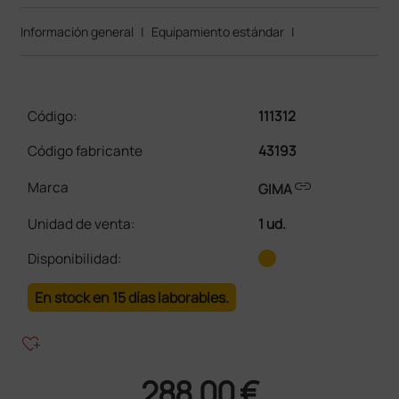
Información general
|
Equipamiento estándar
|
Código:
111312
Código fabricante
43193
link
Marca
GIMA
Unidad de venta
:
1 ud.
Disponibilidad:
En stock en 15 días laborables.
heart_plus
288,00 €