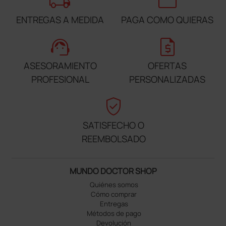
local_shipping
credit_card
ENTREGAS A MEDIDA
PAGA COMO QUIERAS
support_agent
request_quote
ASESORAMIENTO
OFERTAS
PROFESIONAL
PERSONALIZADAS
verified_user
SATISFECHO O
REEMBOLSADO
MUNDO DOCTOR SHOP
Quiénes somos
Cómo comprar
Entregas
Métodos de pago
Devolución