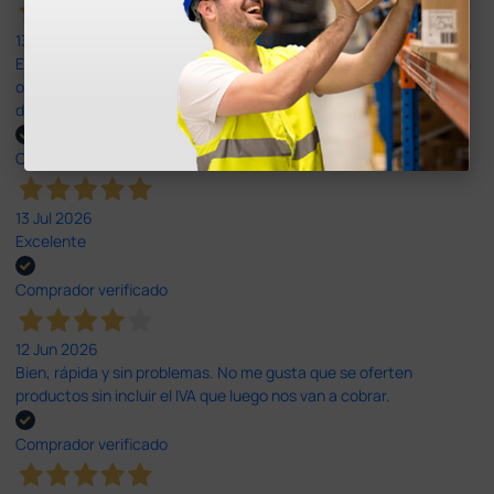
13 Jul 2026
Es fácil hacer el pedido. El producto, bastante mas barato que en
otras plataformas de material médico. Pero el envío cuesta más
del doble que en cualquier otra empresa dentro de España.
Comprador verificado
13 Jul 2026
Excelente
Comprador verificado
12 Jun 2026
Bien, rápida y sin problemas. No me gusta que se oferten
productos sin incluir el IVA que luego nos van a cobrar.
Comprador verificado