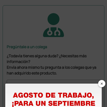
Pregúntale a un colega
¿Todavía tienes alguna duda? ¿Necesitas más
información?
Envía ahora mismo tu pregunta a los colegas que ya
han adquirido este producto.
×