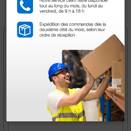
(Precio sin IVA)
1 ud.
Pregúntale a un colega
¿Todavía tienes alguna duda? ¿Necesitas más
información?
Envía ahora mismo tu pregunta a los colegas que ya
han adquirido este producto.