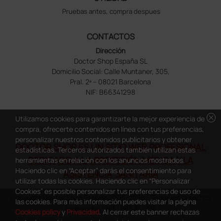
Pruebas antes, compra despues
CONTACTOS
Dirección
Doctor Shop España SL
Domicilio Social: Calle Muntaner, 305,
Pral. 2ª – 08021 Barcelona
NIF: B66341298
cancel
Utilizamos cookies para garantizarte la mejor experiencia de
compra, ofrecerte contenidos en línea con tus preferencias,
personalizar nuestros contenidos publicitarios y obtener
DOCTOR SHOP ES UN SITIO WEB PROFESIONAL
estadísticas. Terceros autorizados también utilizan estas
DEDICADO A LA PROFESIÓN MÉDICA Y LA
herramientas en relación con los anuncios mostrados.
Haciendo clic en “Aceptar” darás el consentimiento para
ASISTENCIA SANITARIA
utilizar todas las cookies. Haciendo clic en “Personalizar
Cookies” es posible personalizar tus preferencias de uso de
Copyright Doctor Shop España 2005-2026 - Todos los derechos
las cookies. Para más información puedes visitar la página
reservados - NIF.: B66341298
Cookies policy
y
Privacidad
. Al cerrar este banner rechazas