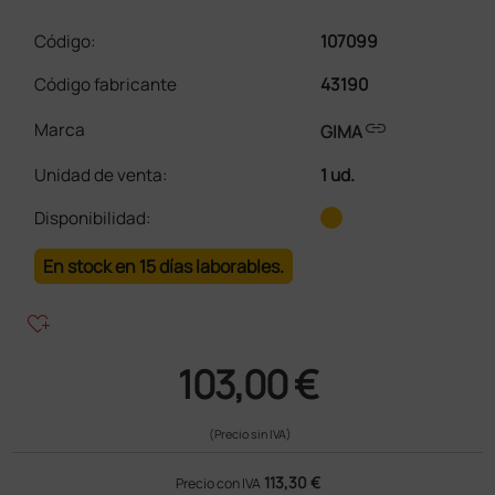
Código:
107099
Código fabricante
43190
link
Marca
GIMA
Unidad de venta
:
1 ud.
Disponibilidad:
En stock en 15 días laborables.
heart_plus
103,00 €
(Precio sin IVA)
113,30 €
Precio con IVA