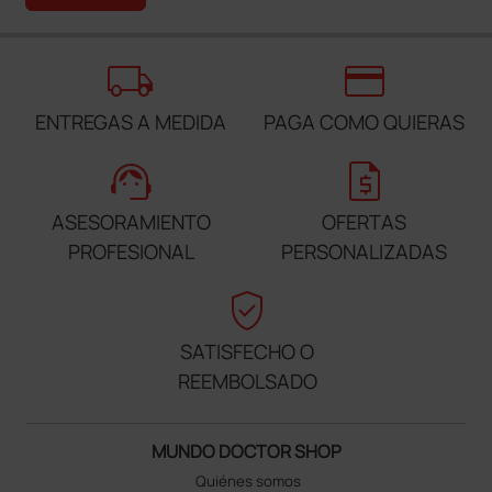
local_shipping
credit_card
ENTREGAS A MEDIDA
PAGA COMO QUIERAS
support_agent
request_quote
ASESORAMIENTO
OFERTAS
PROFESIONAL
PERSONALIZADAS
verified_user
SATISFECHO O
REEMBOLSADO
MUNDO DOCTOR SHOP
Quiénes somos