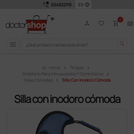
call_quality
language
934922119
0
person
favorite_border
shopping_cart
two_pager
menu
search
home
Home
Terapia
Mobiliario Para Minusválidos Y Domiciliarios
Sillas Cómodas
Silla Con Inodoro Cómoda
Silla con inodoro cómoda