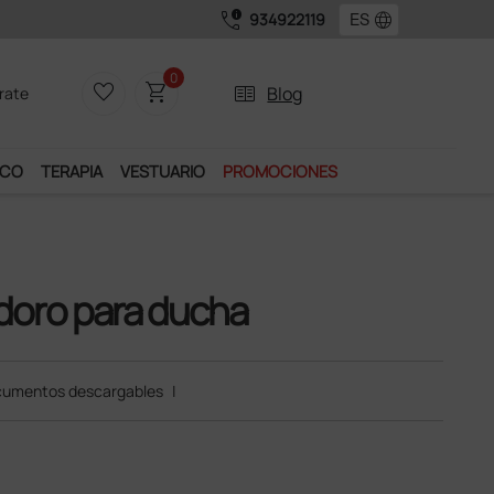
call_quality
language
934922119
0
favorite_border
shopping_cart
two_pager
Blog
rate
ICO
TERAPIA
VESTUARIO
PROMOCIONES
odoro para ducha
umentos descargables
|