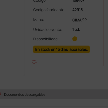
Código:
108407
Código fabricante
42915
link
Marca
GIMA
Unidad de venta
:
1 ud.
Disponibilidad:
En stock en 15 días laborables.
heart_plus
e_alt
Documentos descargables