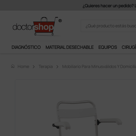
Únete al programa Ds
DIAGNÓSTICO
MATERIAL DESECHABLE
EQUIPOS
CIRUGÍ
home
Home
Terapia
Mobiliario Para Minusválidos Y Domicili