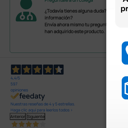
¿Todavía tienes alguna duda? ¿Necesit
información?
Envía ahora mismo tu pregunta a los co
han adquirido este producto.
4,4
/5
597
opiniones
Nuestras reseñas de 4 y 5 estrellas.
Haga clic aquí para leerlos todos >
Anterior
Siguiente