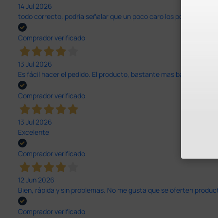
14 Jul 2026
todo correcto. podria señalar que un poco caro los portes y el pl
Comprador verificado
13 Jul 2026
Es fácil hacer el pedido. El producto, bastante mas barato que 
Comprador verificado
13 Jul 2026
Excelente
Comprador verificado
12 Jun 2026
Bien, rápida y sin problemas. No me gusta que se oferten productos
Comprador verificado