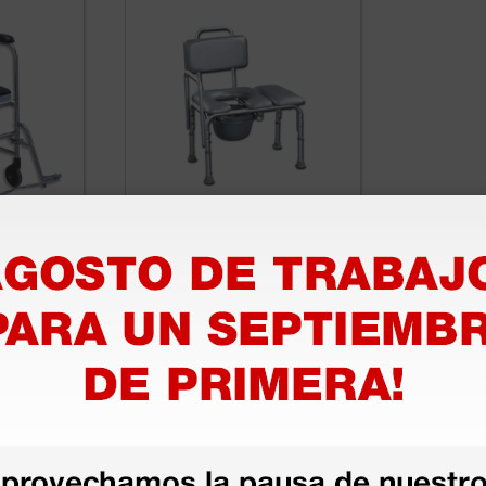
cómoda -
Silla de baño con
respaldo
101,00 €
(Precio sin IVA)
1 ud.
1 ud.