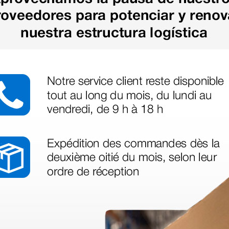
as más
legas que ya