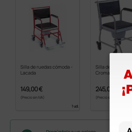
Silla de ruedas cómoda -
Silla de ruedas 
Lacada
Cromada
149,00 €
245,00 €
(Precio sin IVA)
(Precio sin IVA)
1 ud.
Pregúntale a un colega