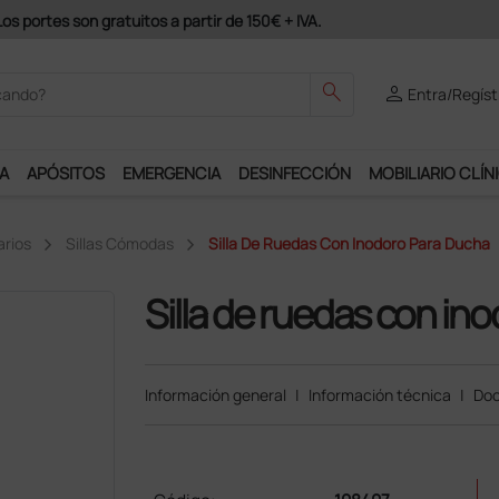
 Plus y podrás disfrutar de muchos servicios exclusivos.
search
person
Entra/Regíst
A
APÓSITOS
EMERGENCIA
DESINFECCIÓN
MOBILIARIO CLÍN
arios
Sillas Cómodas
Silla De Ruedas Con Inodoro Para Ducha
Silla de ruedas con in
Información general
|
Información técnica
|
Doc