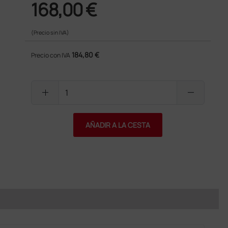
168,00 €
(Precio sin IVA)
184,80 €
Precio con IVA
add
remove
AÑADIR A LA CESTA