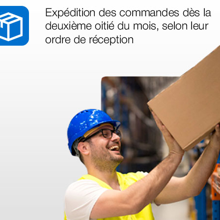
- Marcas disponibles para la vía e
Baxa
Neomed
Vygon
a - 20 ml
as de jeringa - 150 cm
Pantalla LCD
bas de jeringa - 75 cm
- Pantalla de alta definición retr
ambientes poco iluminados. Lumi
perfusión
- Parámetros siempre visibles
Infusión en curso
Tipo de perfil infusional se
Velocidad / Dosis de infusi
Carga mediante red eléctric
Nivel batería
Alarmas con descripción te
Nombre simplificado del fár
librería de medicamentos)