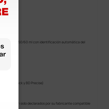
 Infusión
os de 1 min
:
<< 0.5%
 20 ml, 30 ml, 50/60 ml con identificación automática del
arenteral:
ject)
, BD Luer Lock y BD Precise)
ositivos han sido declarados por su fabricante compatible
la lista