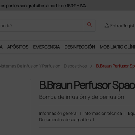
odrás disfrutar de muchos servicios exclusivos.
search
person
Entra/Regíst
A
APÓSITOS
EMERGENCIA
DESINFECCIÓN
MOBILIARIO CLÍN
istemas De Infusión Y Perfusión - Dispositivos
B.Braun Perfusor Sp
B.Braun Perfusor Spac
Bomba de infusión y de perfusión
Información general
|
Información técnica
|
Equ
Documentos descargables
|