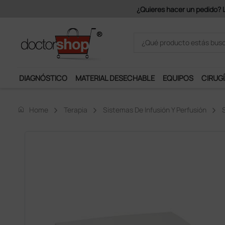
Únete al programa Ds Plus y p
DIAGNÓSTICO
MATERIAL DESECHABLE
EQUIPOS
CIRUGÍ
home
Home
Terapia
Sistemas De Infusión Y Perfusión
S