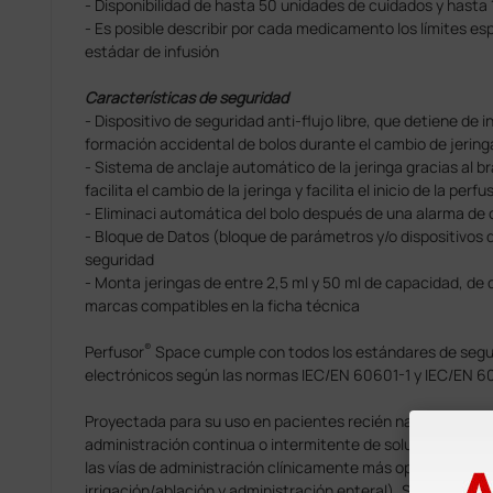
- Disponibilidad de hasta 50 unidades de cuidados y hasta 
- Es posible describir por cada medicamento los límites esp
estádar de infusión
Características de seguridad
- Dispositivo de seguridad anti-flujo libre, que detiene de i
formación accidental de bolos durante el cambio de jerin
- Sistema de anclaje automático de la jeringa gracias al
facilita el cambio de la jeringa y facilita el inicio de la perfu
- Eliminaci automática del bolo después de una alarma de 
- Bloque de Datos (bloque de parámetros y/o dispositivos 
seguridad
- Monta jeringas de entre 2,5 ml y 50 ml de capacidad, de 
marcas compatibles en la ficha técnica
®
Perfusor
Space cumple con todos los estándares de segur
electrónicos según las normas IEC/EN 60601-1 y IEC/EN 6
Proyectada para su uso en pacientes recién nacidos, pediát
administración continua o intermitente de soluciones pare
las vías de administración clínicamente más oportunas (p
irrigación/ablación y administración enteral). Se recomienda