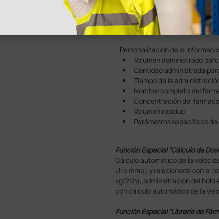
Nivel de presión en la línea 
Nivel de presión seleccion
Tiempo residuo de la pausa
- Personalización de la información
Volumen administrado parcia
Cantidad administrada parci
Tiempo de la administración 
Nombre completo del fármaco
Concentración del fármaco (s
Volumen residuo
Parámetros específicos de c
Función Especial "Cálculo de Dosi
Cálculo automático de la velocid
UI o mmol, y relacionado con el p
kg/24h), administración del bolo 
con cálculo automático de la velo
Función Especial "Librería de Fá