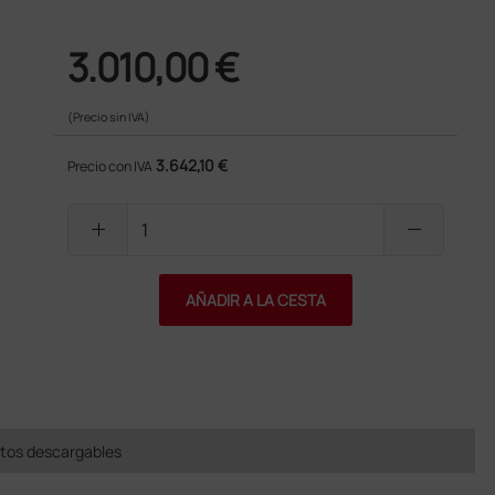
3.010,00 €
(Precio sin IVA)
3.642,10 €
Precio con IVA
add
remove
AÑADIR A LA CESTA
os descargables