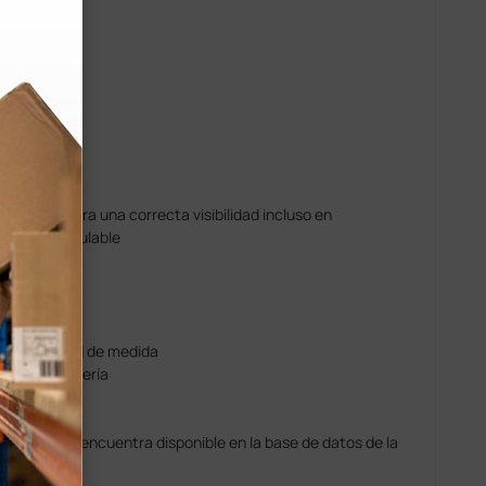
nteral:
oiluminada para una correcta visibilidad incluso en
nosidad regulable
leccionado
ón con unidad de medida
a o con batería
xtual
maco (si se encuentra disponible en la base de datos de la