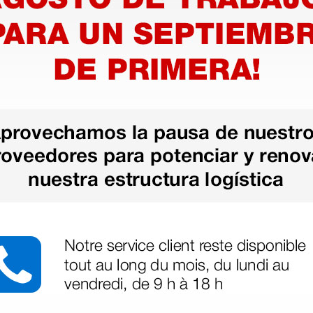
sional, que pueden incluir (no de
Pre-selección de la Duración de la
onentes sanguíneos, soluciones
00:01 - 99:59 h con interval
es para la administración enteral.
fesionales médicos y de la salud
Precisión mecánica (sólo bomba)
u uso en hospitales y centros de
adas e incluso en ambulancias y
Tipos de jeringas compatibles:
- Capacidad: 2/3 ml, 5 ml, 10 ml,
calibre
B. Braun Space, diseñado para
o un sistema de infusión completo
- Marcas disponibles para la vía p
, si necesaria, acerca de la
B. Braun (OPS y Omnifix)
Medtronic/Covidien (Mono
Codan
Terumo
Becton Dickinson (Plastipak
Fresenius (Injectomat)
Polfa
Margomed
todas las marcas cuyos disp
con las jeringas indicadas en 