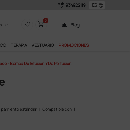
call_quality
language
934922119
0
favorite_border
shopping_cart
two_pager
Blog
rate
ICO
TERAPIA
VESTUARIO
PROMOCIONES
ace - Bomba De Infusión Y De Perfusión
e
ipamiento estándar
|
Compatible con
|