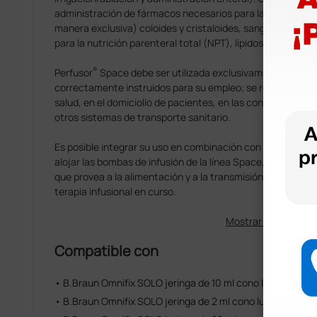
administración de fármacos necesarios para la terapia infu
manera exclusiva) coloides y cristaloides, sangre y comp
para la nutrición parenteral total (NPT), lípidos y solucion
®
Perfusor
Space debe ser utilizada exclusivamente por pro
correctamente instruidos para su empleo; se recomienda s
salud, en el domiciolio de pacientes, en las consultas priv
otros sistemas de transporte sanitario.
Es posible integrar su uso en combinación con el sistema 
alojar las bombas de infusión de la línea Space, realizand
que provea a la alimentación y a la transmisión de los datos
terapia infusional en curso.
Mostrar más
Compatible con
• B.Braun Omnifix SOLO jeringa de 10 ml cono luer lock
• B.Braun Omnifix SOLO jeringa de 2 ml cono luer lock