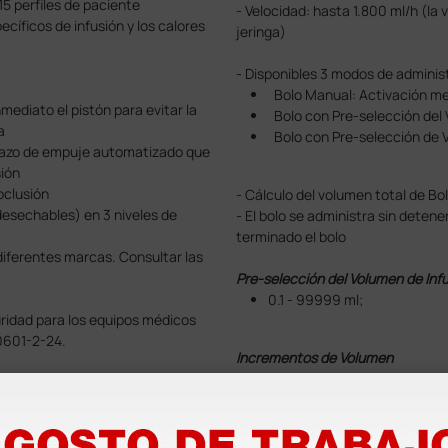
15 perfiles de paciente
- Velocidad: hasta 1.800 ml/h (la
ecíficos de infusión y los calores
jeringa)
- Disponibles 3 modos de administ
Bolo Manual: Activación me
nmediato el pistón para evitar la
Bolo con Pre-selección del V
ga
Bolo con Pre-selección de Vo
 brazo de empuje automatizado que
sión
oclusión
- Cálculo del volumen total de Bo
desechables) en 3 niveles de
- El bolo se administra sin deten
terminado el bolo
diferentes marcas. Consultar las
Pre-selección del Volumen de Inf
0.1 - 99999 ml;
idad para los equipos médicos
0601-2-24.
Incrementos de Volumen
0.01 ml entre 0.1 y 99.99 ml
ricos y adultos, para la
0.1 ml entre 100 y 999.9 ml
nterales o enterales a través de
1 ml entre 1000 y 99999 ml
or ej. administración endovenosa,
 utilizar el equipo para la