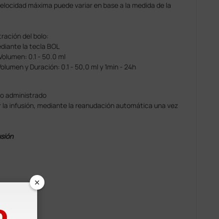
 velocidad máxima puede variar en base a la medida de la
ración del bolo:
diante la tecla BOL
olumen: 0.1 - 50.0 ml
lumen y Duración: 0.1 - 50,0 ml y 1min - 24h
lo administrado
er la infusión, mediante la reanudación automática una vez
usión
×