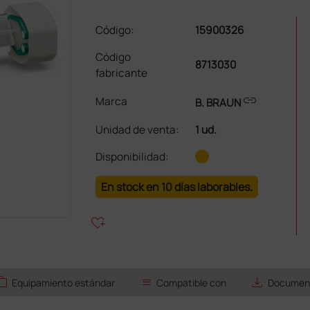
Código:
15900326
Código
8713030
fabricante
link
Marca
B. BRAUN
Unidad de venta
:
1 ud.
Disponibilidad:
En stock en 10 días laborables.
heart_plus
ork
list
save_alt
Equipamiento estándar
Compatible con
Document