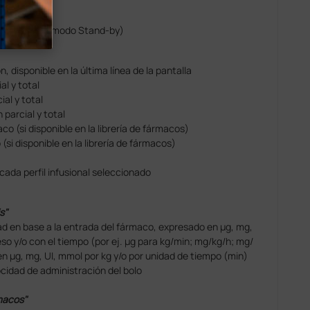
del paciente
ado
 (durante el modo Stand-by)
, disponible en la última línea de la pantalla
l y total
al y total
parcial y total
 (si disponible en la librería de fármacos)
i disponible en la librería de fármacos)
ada perfil infusional seleccionado
s"
ad en base a la entrada del fármaco, expresado en μg, mg,
eso y/o con el tiempo (por ej. μg para kg/min; mg/kg/h; mg/
en μg, mg, UI, mmol por kg y/o por unidad de tiempo (min)
cidad de administración del bolo
rmacos"