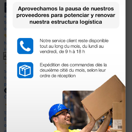
4,4
/5
597
opiniones
Nuestras reseñas de 4 y 5 estrellas.
Haga clic aquí para leerlos todos >
Anterior
Siguiente
14 Jul 2026
todo correcto. podria señalar que un poco caro los portes y el
plazo de entrega se alarga.
Comprador verificado
13 Jul 2026
Es fácil hacer el pedido. El producto, bastante mas barato que en
otras plataformas de material médico. Pero el envío cuesta más
del doble que en cualquier otra empresa dentro de España.