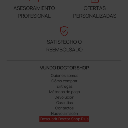
ASESORAMIENTO
OFERTAS
PROFESIONAL
PERSONALIZADAS
verified_user
SATISFECHO O
REEMBOLSADO
MUNDO DOCTOR SHOP
Quiénes somos
Cómo comprar
Entregas
Métodos de pago
Devolución
Garantías
Contactos
Nuevo almacén
Descubrir Doctor Shop Plus