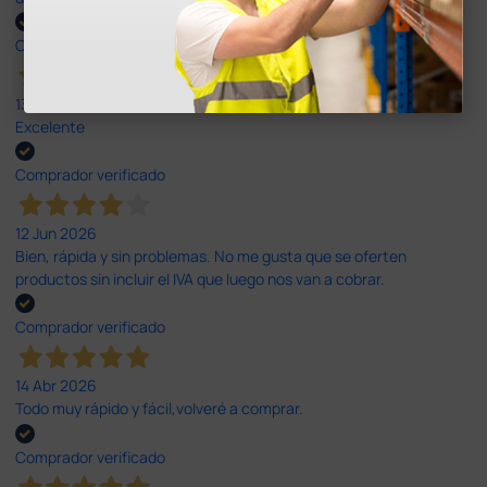
Comprador verificado
13 Jul 2026
Excelente
Comprador verificado
12 Jun 2026
Bien, rápida y sin problemas. No me gusta que se oferten
productos sin incluir el IVA que luego nos van a cobrar.
Comprador verificado
14 Abr 2026
Todo muy rápido y fácil,volveré a comprar.
Comprador verificado