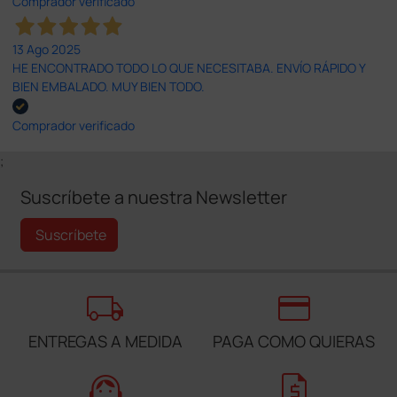
Comprador verificado
13 Ago 2025
HE ENCONTRADO TODO LO QUE NECESITABA. ENVÍO RÁPIDO Y
BIEN EMBALADO. MUY BIEN TODO.
Comprador verificado
;
Suscríbete a nuestra Newsletter
Suscríbete
local_shipping
credit_card
ENTREGAS A MEDIDA
PAGA COMO QUIERAS
support_agent
request_quote