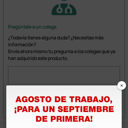
Pregúntale a un colega
¿Todavía tienes alguna duda? ¿Necesitas más
información?
Envía ahora mismo tu pregunta a los colegas que ya
han adquirido este producto.
×
Envía tu pregunta