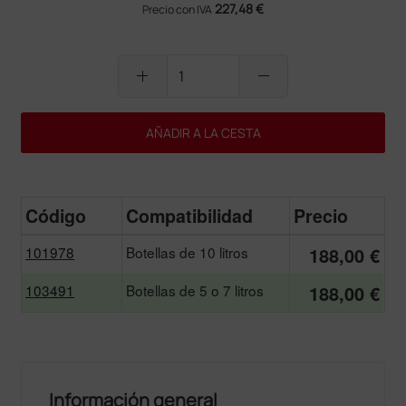
227,48 €
Precio con IVA
add
remove
AÑADIR A LA CESTA
Código
Compatibilidad
Precio
101978
Botellas de 10 litros
188,00 €
103491
Botellas de 5 o 7 litros
188,00 €
Información general