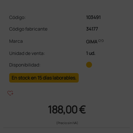
Código:
103491
Código fabricante
34177
link
Marca
GIMA
Unidad de venta
:
1 ud.
Disponibilidad:
En stock en 15 días laborables.
heart_plus
188,00 €
(Precio sin IVA)