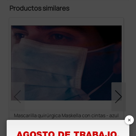
Productos similares
Mascarilla quirúrgica Maskella con cintas - azul
×