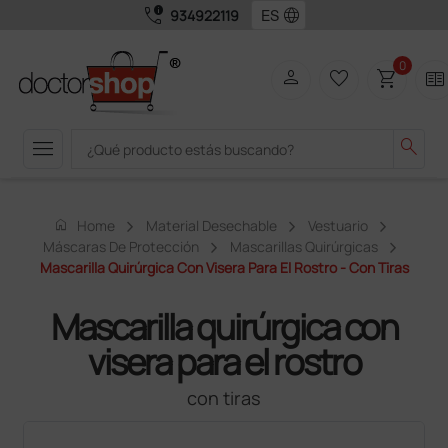
call_quality
language
934922119
0
person
favorite_border
shopping_cart
two_pager
menu
search
home
Home
Material Desechable
Vestuario
Máscaras De Protección
Mascarillas Quirúrgicas
Mascarilla Quirúrgica Con Visera Para El Rostro - Con Tiras
Mascarilla quirúrgica con
visera para el rostro
con tiras