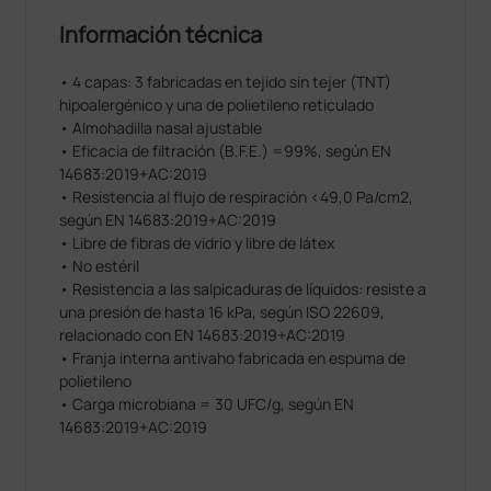
Información técnica
• 4 capas: 3 fabricadas en tejido sin tejer (TNT)
hipoalergénico y una de polietileno reticulado
• Almohadilla nasal ajustable
• Eficacia de filtración (B.F.E.) =99%, según EN
14683:2019+AC:2019
• Resistencia al flujo de respiración <49,0 Pa/cm2,
según EN 14683:2019+AC:2019
• Libre de fibras de vidrio y libre de látex
• No estéril
• Resistencia a las salpicaduras de líquidos: resiste a
una presión de hasta 16 kPa, según ISO 22609,
relacionado con EN 14683:2019+AC:2019
• Franja interna antivaho fabricada en espuma de
polietileno
• Carga microbiana = 30 UFC/g, según EN
14683:2019+AC:2019