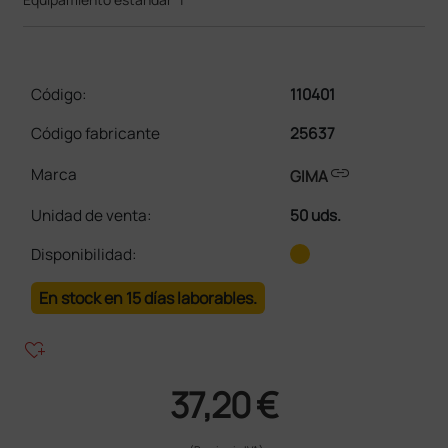
Código:
110401
Código fabricante
25637
link
Marca
GIMA
Unidad de venta
:
50 uds.
Disponibilidad:
En stock en 15 días laborables.
heart_plus
37,20 €