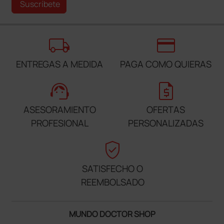
Suscríbete
local_shipping
credit_card
ENTREGAS A MEDIDA
PAGA COMO QUIERAS
support_agent
request_quote
ASESORAMIENTO
OFERTAS
PROFESIONAL
PERSONALIZADAS
verified_user
SATISFECHO O
REEMBOLSADO
MUNDO DOCTOR SHOP