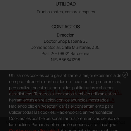
UTILIDAD
Pruebas antes, compra despues
CONTACTOS
Dirección
Doctor Shop España SL
Domicilio Social: Calle Muntaner, 305,
Pral. 2ª – 08021 Barcelona
NIF: B66341298
cancel
Utilizamos cookies para garantizarte la mejor experiencia de
compra, ofrecerte contenidos en línea con tus preferencias,
personalizar nuestros contenidos publicitarios y obtener
DOCTOR SHOP ES UN SITIO WEB PROFESIONAL
estadísticas. Terceros autorizados también utilizan estas
DEDICADO A LA PROFESIÓN MÉDICA Y LA
herramientas en relación con los anuncios mostrados.
Haciendo clic en “Aceptar” darás el consentimiento para
ASISTENCIA SANITARIA
utilizar todas las cookies. Haciendo clic en “Personalizar
Cookies” es posible personalizar tus preferencias de uso de
Copyright Doctor Shop España 2005-2026 - Todos los derechos
las cookies. Para más información puedes visitar la página
reservados - NIF.: B66341298
Cookies policy
y
Privacidad
. Al cerrar este banner rechazas