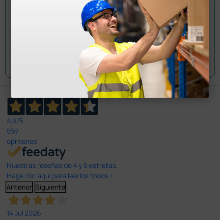
Envía tu pregunta
4,4
/5
597
opiniones
Nuestras reseñas de 4 y 5 estrellas.
Haga clic aquí para leerlos todos >
Anterior
Siguiente
14 Jul 2026