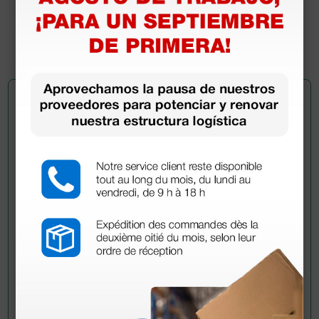
101,00 €
(Precio sin IVA)
900 uds.
Pregúntale a un colega
¿Todavía tienes alguna duda? ¿Necesitas más
información?
Envía ahora mismo tu pregunta a los colegas que ya
han adquirido este producto.