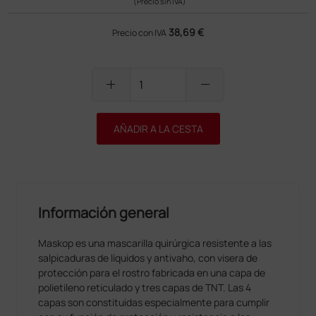
(Precio sin IVA)
38,69 €
Precio con IVA
add
remove
AÑADIR A LA CESTA
Información general
Maskop es una mascarilla quirúrgica resistente a las
salpicaduras de líquidos y antivaho, con visera de
protección para el rostro fabricada en una capa de
polietileno reticulado y tres capas de TNT. Las 4
capas son constituidas especialmente para cumplir