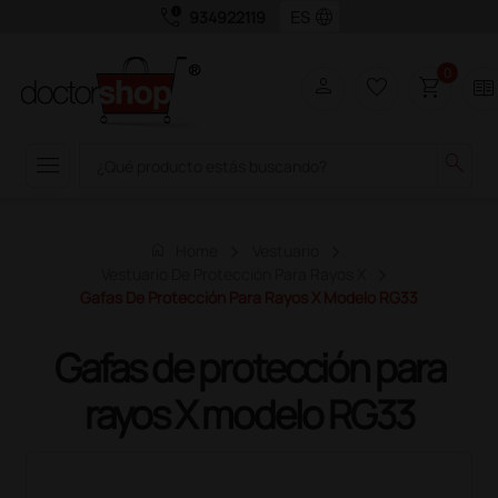
call_quality
language
934922119
0
person
favorite_border
shopping_cart
two_pager
menu
search
home
Home
Vestuario
Vestuario De Protección Para Rayos X
Gafas De Protección Para Rayos X Modelo RG33
Gafas de protección para
rayos X modelo RG33