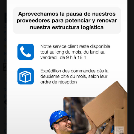
4,4
/5
597
opiniones
Nuestras reseñas de 4 y 5 estrellas.
Haga clic aquí para leerlos todos >
Anterior
Siguiente
14 Jul 2026
todo correcto. podria señalar que un poco caro los portes y el
plazo de entrega se alarga.
Comprador verificado
13 Jul 2026
Es fácil hacer el pedido. El producto, bastante mas barato que en