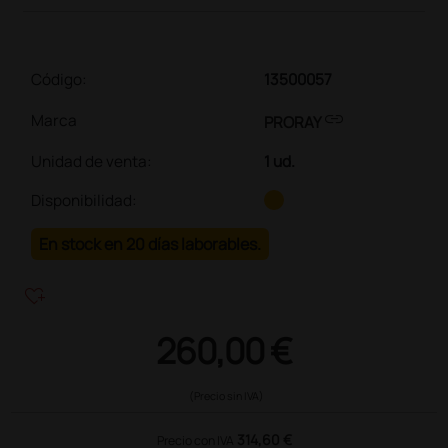
Código:
13500057
link
Marca
PRORAY
Unidad de venta
:
1 ud.
Disponibilidad:
En stock en 20 días laborables.
heart_plus
260,00 €
(Precio sin IVA)
314,60 €
Precio con IVA