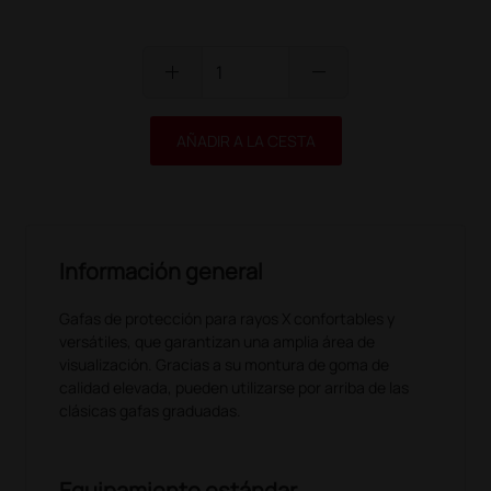
add
remove
AÑADIR A LA CESTA
Información general
Gafas de protección para rayos X confortables y
versátiles, que garantizan una amplia área de
visualización. Gracias a su montura de goma de
calidad elevada, pueden utilizarse por arriba de las
clásicas gafas graduadas.
Equipamiento estándar