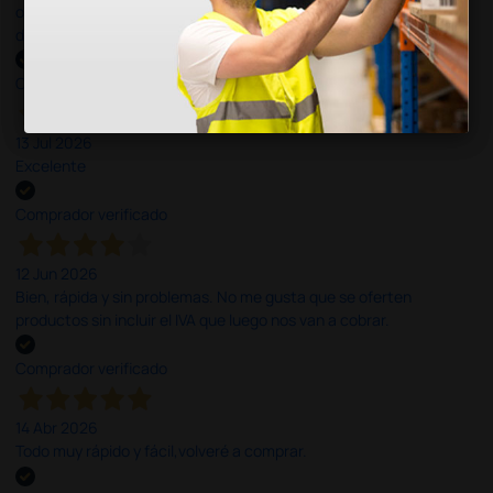
otras plataformas de material médico. Pero el envío cuesta más
del doble que en cualquier otra empresa dentro de España.
Comprador verificado
13 Jul 2026
Excelente
Comprador verificado
12 Jun 2026
Bien, rápida y sin problemas. No me gusta que se oferten
productos sin incluir el IVA que luego nos van a cobrar.
Comprador verificado
14 Abr 2026
Todo muy rápido y fácil,volveré a comprar.