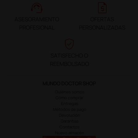
support_agent
request_quote
ASESORAMIENTO
OFERTAS
PROFESIONAL
PERSONALIZADAS
verified_user
SATISFECHO O
REEMBOLSADO
MUNDO DOCTOR SHOP
Quiénes somos
Cómo comprar
Entregas
Métodos de pago
Devolución
Garantías
Contactos
Nuevo almacén