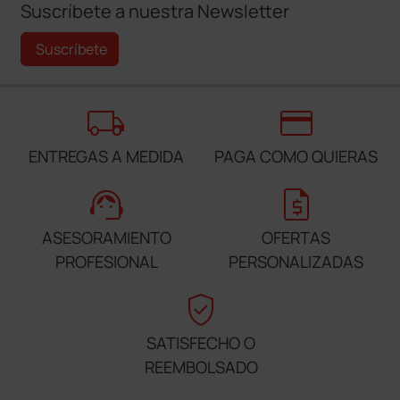
Suscríbete a nuestra Newsletter
Suscríbete
local_shipping
credit_card
ENTREGAS A MEDIDA
PAGA COMO QUIERAS
support_agent
request_quote
ASESORAMIENTO
OFERTAS
PROFESIONAL
PERSONALIZADAS
verified_user
SATISFECHO O
REEMBOLSADO