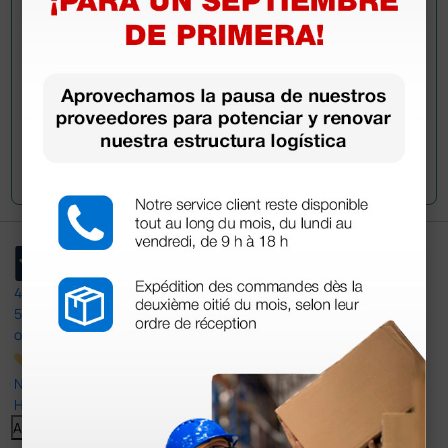
Envía tu pregunta
4,4
/5
597
opiniones
Nuestras reseñas de 4 y 5 estrellas.
Haga clic aquí para leerlos todos >
Anterior
Siguiente