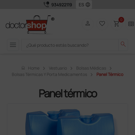
call_quality
language
934922119
0
person
favorite_border
shopping_cart
two_pager
menu
search
home
Home
Vestuario
Bolsas Médicas
Bolsas Térmicas Y Porta Medicamentos
Panel Térmico
Panel térmico