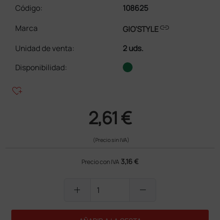
Código:
108625
link
Marca
GIO'STYLE
Unidad de venta
:
2 uds.
Disponibilidad:
heart_plus
2,61 €
(Precio sin IVA)
3,16 €
Precio con IVA
add
remove