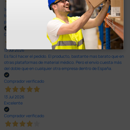
14 Jul 2026
todo correcto. podria señalar que un poco caro los portes y el
plazo de entrega se alarga.
Comprador verificado
13 Jul 2026
Es fácil hacer el pedido. El producto, bastante mas barato que en
otras plataformas de material médico. Pero el envío cuesta más
del doble que en cualquier otra empresa dentro de España.
Comprador verificado
13 Jul 2026
Excelente
Comprador verificado