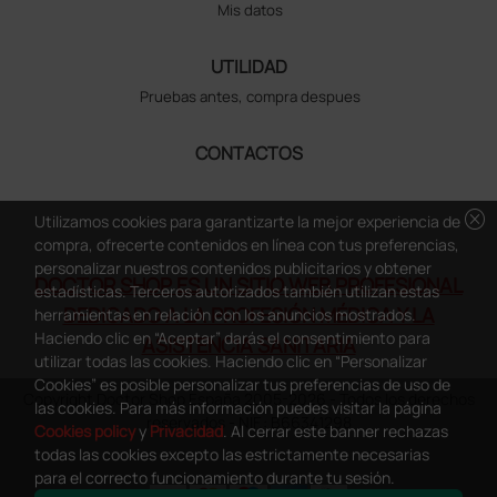
Mis datos
UTILIDAD
Pruebas antes, compra despues
CONTACTOS
cancel
Utilizamos cookies para garantizarte la mejor experiencia de
compra, ofrecerte contenidos en línea con tus preferencias,
personalizar nuestros contenidos publicitarios y obtener
DOCTOR SHOP ES UN SITIO WEB PROFESIONAL
estadísticas. Terceros autorizados también utilizan estas
DEDICADO A LA PROFESIÓN MÉDICA Y LA
herramientas en relación con los anuncios mostrados.
Haciendo clic en “Aceptar” darás el consentimiento para
ASISTENCIA SANITARIA
utilizar todas las cookies. Haciendo clic en “Personalizar
Cookies” es posible personalizar tus preferencias de uso de
Copyright Doctor Shop España 2005-2026 - Todos los derechos
las cookies. Para más información puedes visitar la página
reservados - NIF.: B66341298
Cookies policy
y
Privacidad
. Al cerrar este banner rechazas
todas las cookies excepto las estrictamente necesarias
para el correcto funcionamiento durante tu sesión.