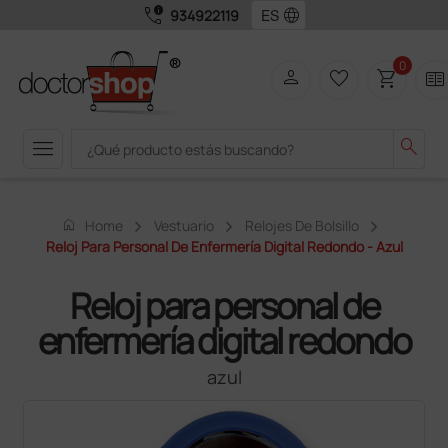
call_quality
language
934922119
0
person
favorite_border
shopping_cart
two_pager
menu
search
home
Home
Vestuario
Relojes De Bolsillo
Reloj Para Personal De Enfermería Digital Redondo - Azul
Reloj para personal de
enfermería digital redondo
azul