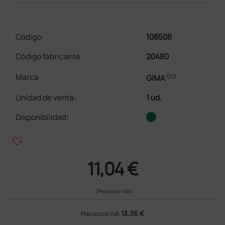
Código:
108508
Código fabricante
20480
link
Marca
GIMA
Unidad de venta
:
1 ud.
Disponibilidad:
heart_plus
11,04 €
(Precio sin IVA)
13,36 €
Precio con IVA