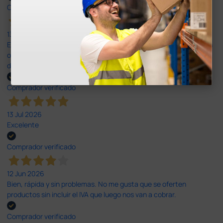
Comprador verificado
13 Jul 2026
Es fácil hacer el pedido. El producto, bastante mas barato que en
otras plataformas de material médico. Pero el envío cuesta más
del doble que en cualquier otra empresa dentro de España.
Comprador verificado
13 Jul 2026
Excelente
Comprador verificado
12 Jun 2026
Bien, rápida y sin problemas. No me gusta que se oferten
productos sin incluir el IVA que luego nos van a cobrar.
Comprador verificado