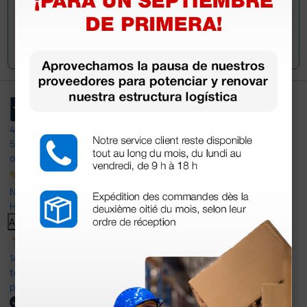
Envía tu pregunta
4,4
/5
597
opiniones
Nuestras reseñas de 4 y 5 estrellas.
Haga clic aquí para leerlos todos >
Anterior
Siguiente
14 Jul 2026
todo correcto. podria señalar que un poco caro los portes y el
plazo de entrega se alarga.