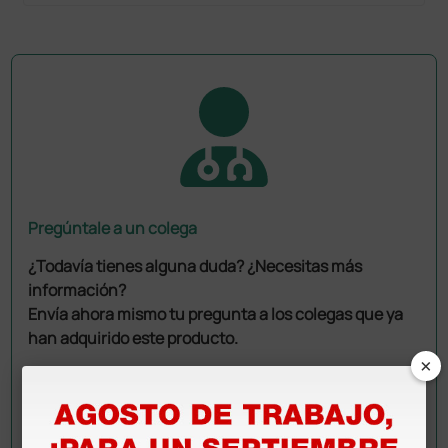
Pregúntale a un colega
¿Todavía tienes alguna duda? ¿Necesitas más
información?
Envía ahora mismo tu pregunta a los colegas que ya
han adquirido este producto.
×