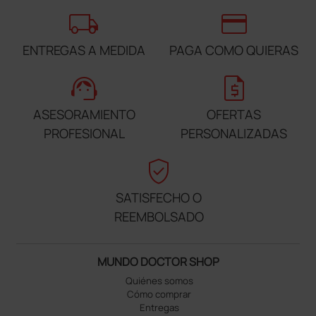
local_shipping
credit_card
ENTREGAS A MEDIDA
PAGA COMO QUIERAS
support_agent
request_quote
ASESORAMIENTO
OFERTAS
PROFESIONAL
PERSONALIZADAS
verified_user
SATISFECHO O
REEMBOLSADO
MUNDO DOCTOR SHOP
Quiénes somos
Cómo comprar
Entregas