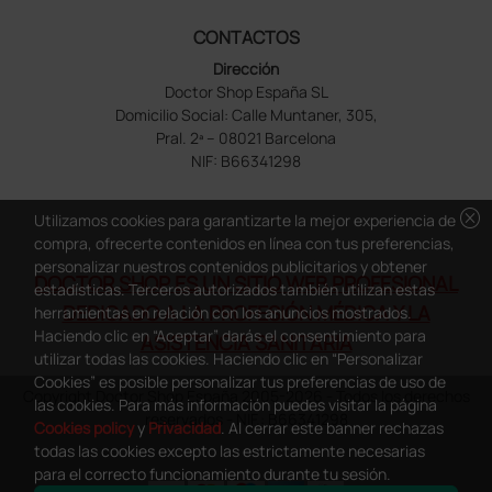
CONTACTOS
Dirección
Doctor Shop España SL
Domicilio Social: Calle Muntaner, 305,
Pral. 2ª – 08021 Barcelona
NIF: B66341298
cancel
Utilizamos cookies para garantizarte la mejor experiencia de
compra, ofrecerte contenidos en línea con tus preferencias,
personalizar nuestros contenidos publicitarios y obtener
DOCTOR SHOP ES UN SITIO WEB PROFESIONAL
estadísticas. Terceros autorizados también utilizan estas
DEDICADO A LA PROFESIÓN MÉDICA Y LA
herramientas en relación con los anuncios mostrados.
Haciendo clic en “Aceptar” darás el consentimiento para
ASISTENCIA SANITARIA
utilizar todas las cookies. Haciendo clic en “Personalizar
Cookies” es posible personalizar tus preferencias de uso de
Copyright Doctor Shop España 2005-2026 - Todos los derechos
las cookies. Para más información puedes visitar la página
reservados - NIF.: B66341298
Cookies policy
y
Privacidad
. Al cerrar este banner rechazas
todas las cookies excepto las estrictamente necesarias
para el correcto funcionamiento durante tu sesión.