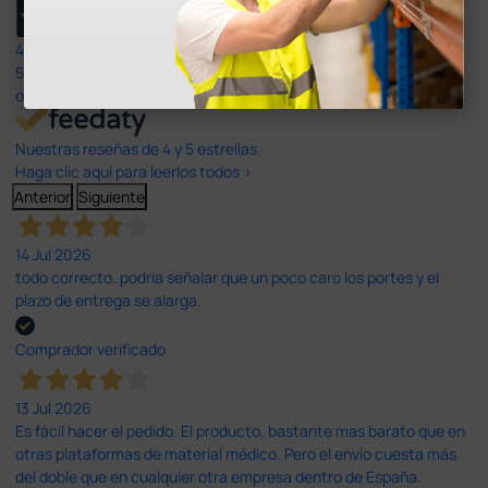
4,4
/5
597
opiniones
Nuestras reseñas de 4 y 5 estrellas.
Haga clic aquí para leerlos todos >
Anterior
Siguiente
14 Jul 2026
todo correcto. podria señalar que un poco caro los portes y el
plazo de entrega se alarga.
Comprador verificado
13 Jul 2026
Es fácil hacer el pedido. El producto, bastante mas barato que en
otras plataformas de material médico. Pero el envío cuesta más
del doble que en cualquier otra empresa dentro de España.