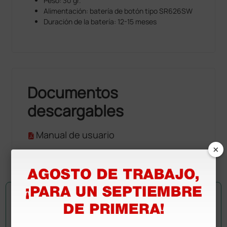
Peso: 30 gr.
Alimentación: batería de botón tipo SR626SW
Duración de la batería: 12-15 meses
Documentos
descargables
Manual de usuario
×