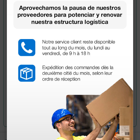
Pregúntale a un colega
¿Todavía tienes alguna duda? ¿Necesitas más
información?
Envía ahora mismo tu pregunta a los colegas que ya
han adquirido este producto.
Envía tu pregunta