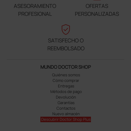
ASESORAMIENTO
OFERTAS
PROFESIONAL
PERSONALIZADAS
verified_user
SATISFECHO O
REEMBOLSADO
MUNDO DOCTOR SHOP
Quiénes somos
Cómo comprar
Entregas
Métodos de pago
Devolución
Garantías
Contactos
Nuevo almacén
Descubrir Doctor Shop Plus