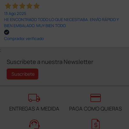
13 Ago 2025
HE ENCONTRADO TODO LO QUE NECESITABA. ENVÍO RÁPIDO Y
BIEN EMBALADO. MUY BIEN TODO.
Comprador verificado
;
Suscríbete a nuestra Newsletter
Suscríbete
local_shipping
credit_card
ENTREGAS A MEDIDA
PAGA COMO QUIERAS
support_agent
request_quote