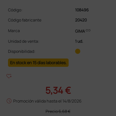
Código:
108496
Código fabricante
20420
link
Marca
GIMA
Unidad de venta
:
1 ud.
Disponibilidad:
En stock en 15 días laborables.
heart_plus
5,34 €
schedule
Promoción válida hasta el 14/8/2026
Precio
6,68 €