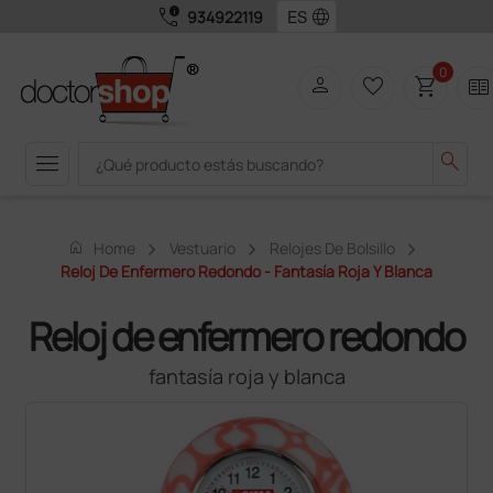
call_quality
language
934922119
0
person
favorite_border
shopping_cart
two_pager
menu
search
home
Home
Vestuario
Relojes De Bolsillo
Reloj De Enfermero Redondo - Fantasía Roja Y Blanca
Reloj de enfermero redondo
fantasía roja y blanca