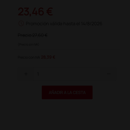
23,46 €
schedule
Promoción válida hasta el 14/8/2026
Precio
27,60 €
(Precio sin IVA)
28,39 €
Precio con IVA
add
remove
AÑADIR A LA CESTA