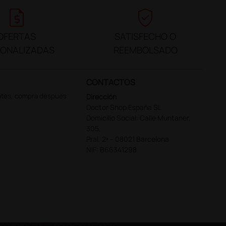
request_quote
verified_user
OFERTAS
SATISFECHO O
SONALIZADAS
REEMBOLSADO
CONTACTOS
ntes, compra despues
Dirección
Doctor Shop España SL
Domicilio Social: Calle Muntaner,
305,
Pral. 2ª – 08021 Barcelona
NIF: B66341298