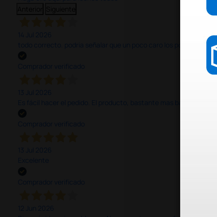
Anterior
Siguiente
14 Jul 2026
todo correcto. podria señalar que un poco caro los portes y el pl
Comprador verificado
13 Jul 2026
Es fácil hacer el pedido. El producto, bastante mas barato que 
Comprador verificado
13 Jul 2026
Excelente
Comprador verificado
12 Jun 2026