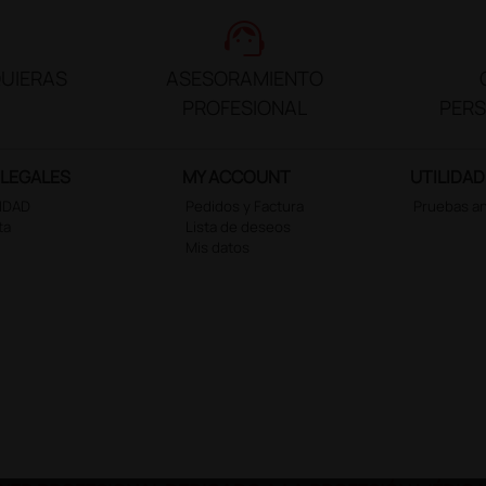
support_agent
UIERAS
ASESORAMIENTO
PROFESIONAL
PER
 LEGALES
MY ACCOUNT
UTILIDAD
CIDAD
Pedidos y Factura
Pruebas a
ta
Lista de deseos
Mis datos