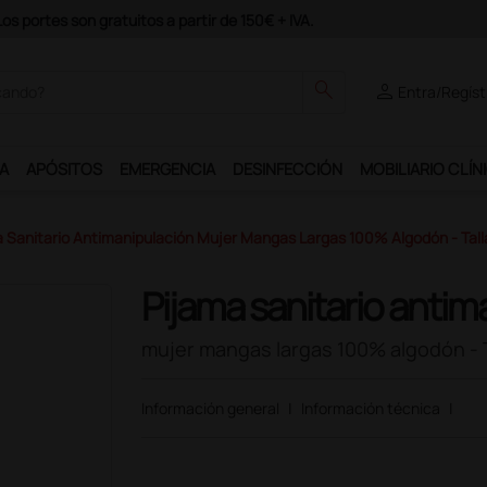
Únete al programa Ds Plus y podrás disfrutar de m
search
person
Entra/Regíst
A
APÓSITOS
EMERGENCIA
DESINFECCIÓN
MOBILIARIO CLÍN
 Sanitario Antimanipulación Mujer Mangas Largas 100% Algodón - Tall
Pijama sanitario antim
mujer mangas largas 100% algodón - T
Información general
|
Información técnica
|