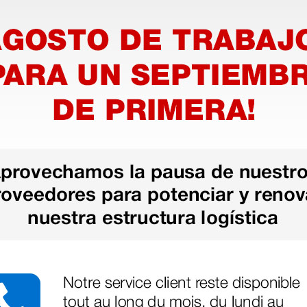
as más
legas que ya