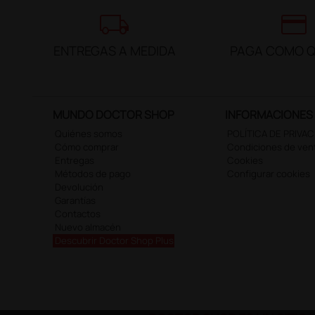
local_shipping
credit_card
ENTREGAS A MEDIDA
PAGA COMO Q
MUNDO DOCTOR SHOP
INFORMACIONES
Quiénes somos
POLÍTICA DE PRIVA
Cómo comprar
Condiciones de ven
Entregas
Cookies
Métodos de pago
Configurar cookies
Devolución
Garantías
Contactos
Nuevo almacén
Descubrir Doctor Shop Plus