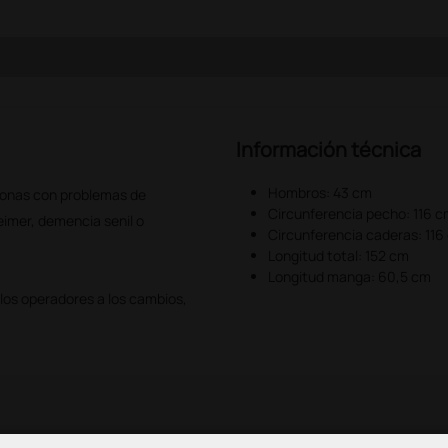
Información técnica
Hombros: 43 cm
sonas con problemas de
Circunferencia pecho: 116 
eimer, demencia senil o
Circunferencia caderas: 116
Longitud total: 152 cm
Longitud manga: 60,5 cm
 los operadores a los cambios,