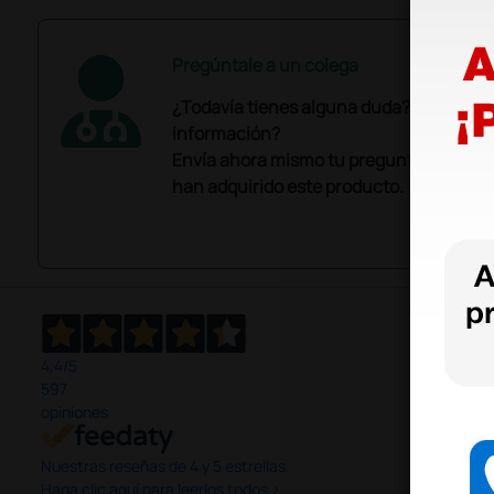
Pregúntale a un colega
¿Todavía tienes alguna duda? ¿Necesit
información?
Envía ahora mismo tu pregunta a los co
han adquirido este producto.
4,4
/5
597
opiniones
Nuestras reseñas de 4 y 5 estrellas.
Haga clic aquí para leerlos todos >