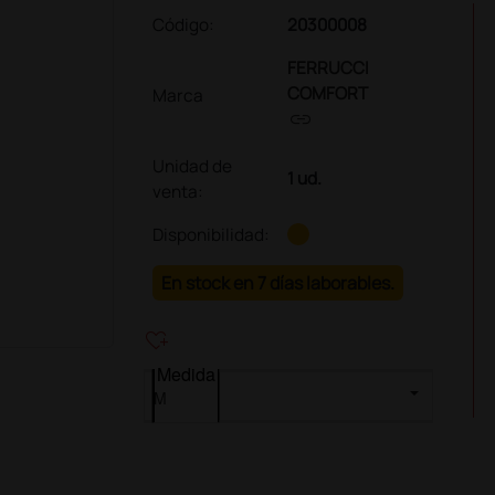
Código:
20300008
FERRUCCI
COMFORT
Marca
link
Unidad de
1 ud.
venta
:
Disponibilidad:
En stock en 7 días laborables.
heart_plus
Medida