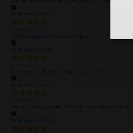
Bien, rápida y sin problemas. No me gusta que se oferten productos
Comprador verificado
14 Abr 2026
Todo muy rápido y fácil,volveré a comprar.
Comprador verificado
14 Abr 2026
Muy buena. Excelente trato, disposición y rapidez
Comprador verificado
13 Abr 2026
Son muy serios y puntuales. El material siempre llega muy bien¡¡¡
Comprador verificado