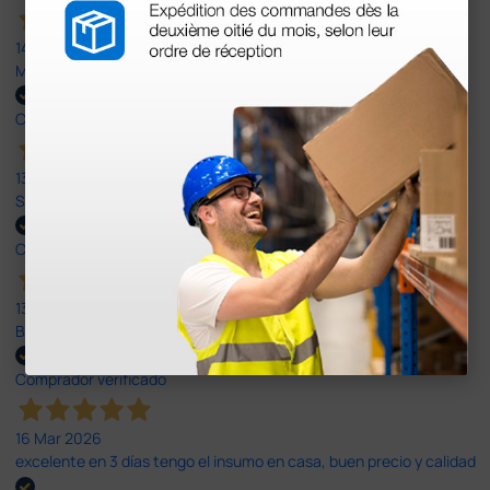
14 Abr 2026
Muy buena. Excelente trato, disposición y rapidez
Comprador verificado
13 Abr 2026
Son muy serios y puntuales. El material siempre llega muy bien¡¡¡
Comprador verificado
13 Abr 2026
Buen producto y envío rápido y bien presentado
Comprador verificado
16 Mar 2026
excelente en 3 días tengo el insumo en casa, buen precio y calidad