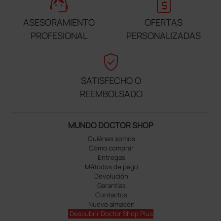
support_agent
request_quote
ASESORAMIENTO
OFERTAS
PROFESIONAL
PERSONALIZADAS
verified_user
SATISFECHO O
REEMBOLSADO
MUNDO DOCTOR SHOP
Quiénes somos
Cómo comprar
Entregas
Métodos de pago
Devolución
Garantías
Contactos
Nuevo almacén
Descubrir Doctor Shop Plus