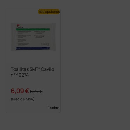
más opciones
Toallitas 3M™ Cavilo
n™ 9274
6,09 €
6,77 €
(Precio sin IVA)
1 sobre