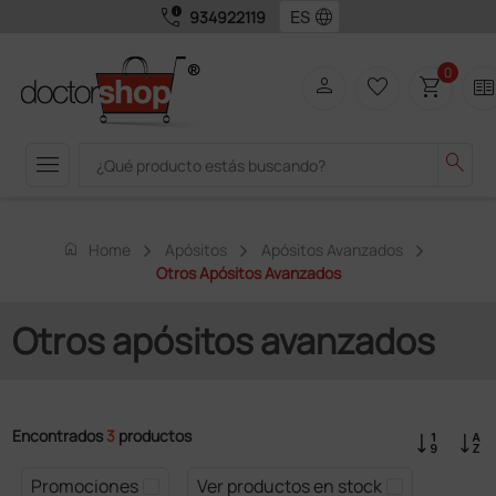
call_quality
language
934922119
0
person
favorite_border
shopping_cart
two_page
menu
search
home
Home
Apósitos
Apósitos Avanzados
Otros Apósitos Avanzados
Otros apósitos avanzados
Encontrados
3
productos
Promociones
Ver productos en stock