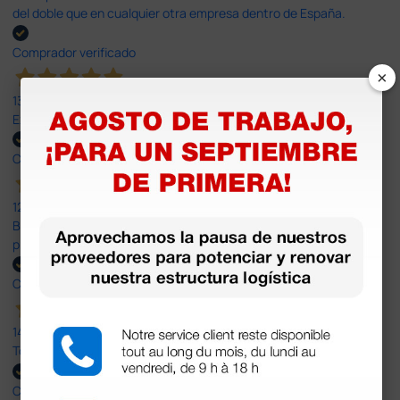
del doble que en cualquier otra empresa dentro de España.
Comprador verificado
×
13 Jul 2026
Excelente
Comprador verificado
12 Jun 2026
Bien, rápida y sin problemas. No me gusta que se oferten
productos sin incluir el IVA que luego nos van a cobrar.
Comprador verificado
14 Abr 2026
Todo muy rápido y fácil,volveré a comprar.
Comprador verificado