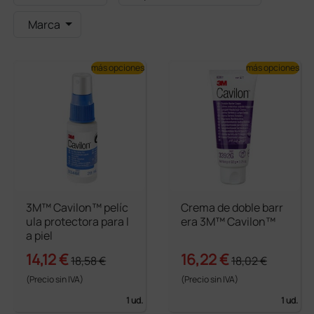
Marca
más opciones
más opciones
3M™ Cavilon™ pelíc
Crema de doble barr
ula protectora para l
era 3M™ Cavilon™
a piel
14,12 €
16,22 €
18,58 €
18,02 €
(Precio sin IVA)
(Precio sin IVA)
1 ud.
1 ud.