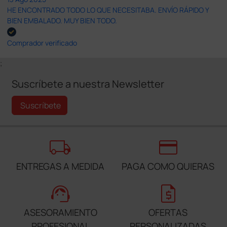
HE ENCONTRADO TODO LO QUE NECESITABA. ENVÍO RÁPIDO Y
BIEN EMBALADO. MUY BIEN TODO.
Comprador verificado
;
Suscríbete a nuestra Newsletter
Suscríbete
local_shipping
credit_card
ENTREGAS A MEDIDA
PAGA COMO QUIERAS
support_agent
request_quote
ASESORAMIENTO
OFERTAS
PROFESIONAL
PERSONALIZADAS