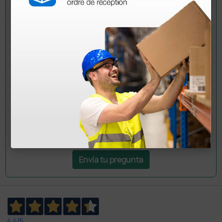
Pregúntale a un colega
¿Todavía tienes alguna duda? ¿Necesitas más
información?
Envía ahora mismo tu pregunta a los colegas que ya
han adquirido este producto.
Envía tu pregunta
4,4
/5