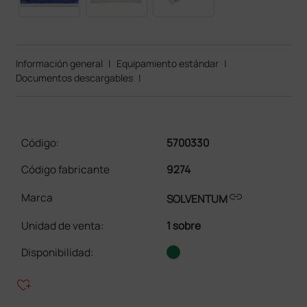
Información general
|
Equipamiento estándar
|
Documentos descargables
|
Código:
5700330
Código fabricante
9274
link
Marca
SOLVENTUM
Unidad de venta
:
1 sobre
Disponibilidad:
heart_plus