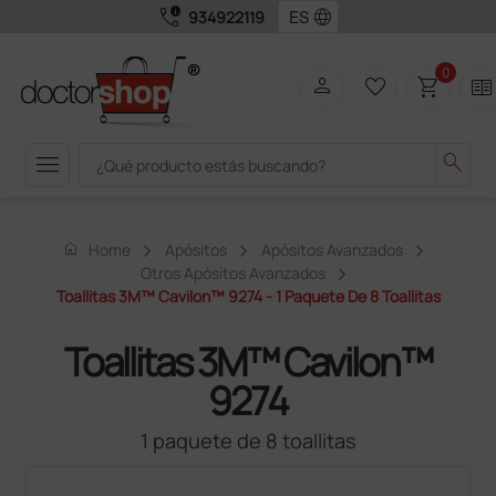
call_quality
language
934922119
0
person
favorite_border
shopping_cart
two_pager
menu
search
home
Home
Apósitos
Apósitos Avanzados
Otros Apósitos Avanzados
Toallitas 3M™ Cavilon™ 9274 - 1 Paquete De 8 Toallitas
Toallitas 3M™ Cavilon™
9274
1 paquete de 8 toallitas