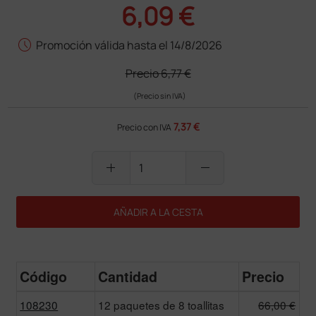
6,09 €
schedule
Promoción válida hasta el 14/8/2026
Precio
6,77 €
(Precio sin IVA)
7,37 €
Precio con IVA
add
remove
AÑADIR A LA CESTA
Código
Cantidad
Precio
108230
12 paquetes de 8 toallitas
66,00 €