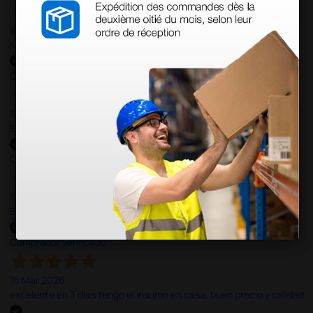
14 Abr 2026
Muy buena. Excelente trato, disposición y rapidez
Comprador verificado
13 Abr 2026
Son muy serios y puntuales. El material siempre llega muy bien¡¡¡
Comprador verificado
13 Abr 2026
Buen producto y envío rápido y bien presentado
Comprador verificado
16 Mar 2026
excelente en 3 días tengo el insumo en casa, buen precio y calidad