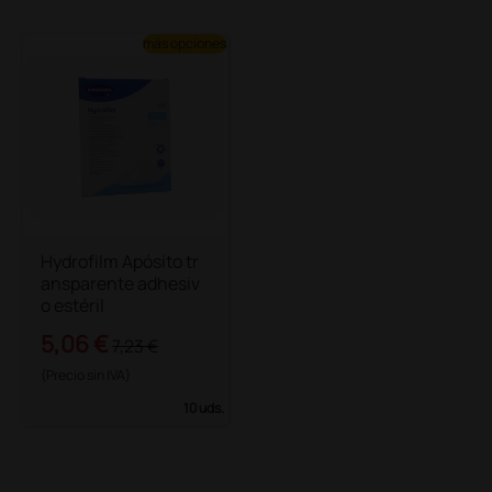
más opciones
Hydrofilm Apósito tr
ansparente adhesiv
o estéril
5,06 €
7,23 €
(Precio sin IVA)
10 uds.