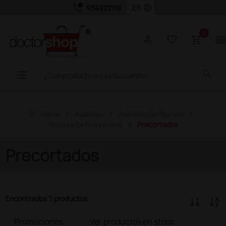
call_quality
language
934922119
0
person
favorite_border
shopping_cart
two_page
menu
search
home
Home
Apósitos
Apósitos De Fijación
Película De Poliuretano
Precortados
Precortados
Encontrados
3
productos
Promociones
Ver productos en stock