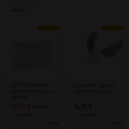
Marca
más opciones
más opciones
3M™ TEGADERM™ -
Hypor Film - Apósito
Apósito estéril trans
esteril de fijación
parente
47,70 €
14,70 €
53,00 €
(Precio sin IVA)
(Precio sin IVA)
100 uds.
50 uds.