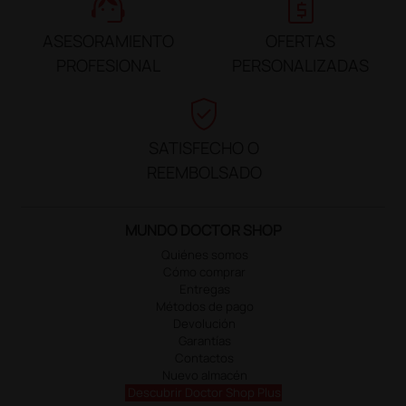
support_agent
request_quote
ASESORAMIENTO
OFERTAS
PROFESIONAL
PERSONALIZADAS
verified_user
SATISFECHO O
REEMBOLSADO
MUNDO DOCTOR SHOP
Quiénes somos
Cómo comprar
Entregas
Métodos de pago
Devolución
Garantías
Contactos
Nuevo almacén
Descubrir Doctor Shop Plus