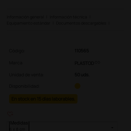
Información general
|
Información técnica
|
Equipamiento estándar
|
Documentos descargables
|
Código:
110565
link
Marca
PLASTOD
Unidad de venta
:
50 uds.
Disponibilidad:
En stock en 15 días laborables.
heart_plus
Medidas