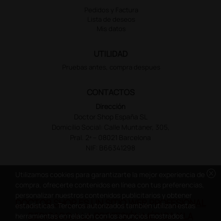
Pedidos y Factura
Lista de deseos
Mis datos
UTILIDAD
Pruebas antes, compra despues
CONTACTOS
Dirección
Doctor Shop España SL
Domicilio Social: Calle Muntaner, 305,
Pral. 2ª – 08021 Barcelona
NIF: B66341298
cancel
Utilizamos cookies para garantizarte la mejor experiencia de
compra, ofrecerte contenidos en línea con tus preferencias,
personalizar nuestros contenidos publicitarios y obtener
DOCTOR SHOP ES UN SITIO WEB PROFESIONAL
estadísticas. Terceros autorizados también utilizan estas
DEDICADO A LA PROFESIÓN MÉDICA Y LA
herramientas en relación con los anuncios mostrados.