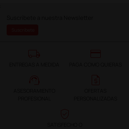
;
Suscríbete a nuestra Newsletter
Suscríbete
local_shipping
credit_card
ENTREGAS A MEDIDA
PAGA COMO QUIERAS
support_agent
request_quote
ASESORAMIENTO
OFERTAS
PROFESIONAL
PERSONALIZADAS
verified_user
SATISFECHO O