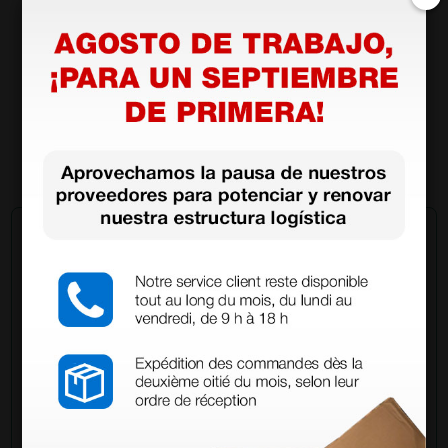
Hydrofilm Apósito adhesivo estéril transparente
- 6 × 7 cm
5,06 €
7,23 €
(Precio sin IVA)
10 uds.
Pregúntale a un colega
¿Todavía tienes alguna duda? ¿Necesitas más
información?