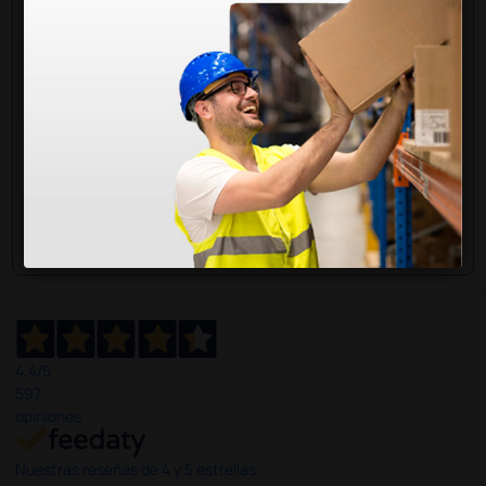
Envía ahora mismo tu pregunta a los colegas que ya
han adquirido este producto.
Envía tu pregunta
4,4
/5
597
opiniones
Nuestras reseñas de 4 y 5 estrellas.