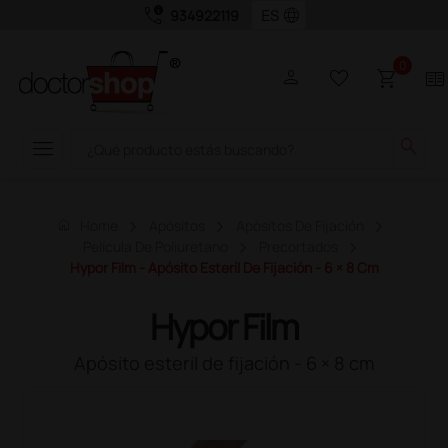
call_quality
language
934922119
0
person
favorite_border
shopping_cart
two_pager
menu
search
home
Home
Apósitos
Apósitos De Fijación
Película De Poliuretano
Precortados
Hypor Film - Apósito Esteril De Fijación - 6 × 8 Cm
Hypor Film
Apósito esteril de fijación - 6 × 8 cm