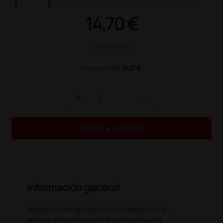
14,70 €
(Precio sin IVA)
16,17 €
Precio con IVA
add
remove
AÑADIR A LA CESTA
Información general
Apósito esteril de poliuretano trasparente en
película, indicado para la fijaci de cánulas y