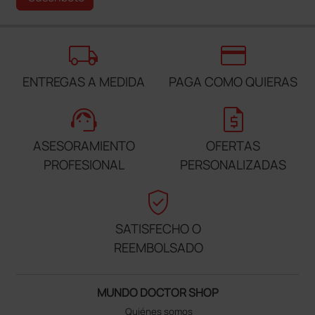
local_shipping
credit_card
ENTREGAS A MEDIDA
PAGA COMO QUIERAS
support_agent
request_quote
ASESORAMIENTO
OFERTAS
PROFESIONAL
PERSONALIZADAS
verified_user
SATISFECHO O
REEMBOLSADO
MUNDO DOCTOR SHOP
Quiénes somos