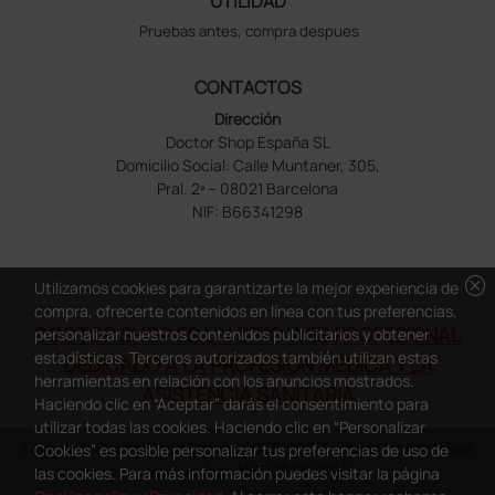
UTILIDAD
Pruebas antes, compra despues
CONTACTOS
Dirección
Doctor Shop España SL
Domicilio Social: Calle Muntaner, 305,
Pral. 2ª – 08021 Barcelona
NIF: B66341298
cancel
Utilizamos cookies para garantizarte la mejor experiencia de
compra, ofrecerte contenidos en línea con tus preferencias,
DOCTOR SHOP ES UN SITIO WEB PROFESIONAL
personalizar nuestros contenidos publicitarios y obtener
estadísticas. Terceros autorizados también utilizan estas
DEDICADO A LA PROFESIÓN MÉDICA Y LA
herramientas en relación con los anuncios mostrados.
ASISTENCIA SANITARIA
Haciendo clic en “Aceptar” darás el consentimiento para
utilizar todas las cookies. Haciendo clic en “Personalizar
Copyright Doctor Shop España 2005-2026 - Todos los derechos
Cookies” es posible personalizar tus preferencias de uso de
reservados - NIF.: B66341298
las cookies. Para más información puedes visitar la página