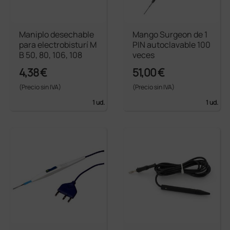
Maniplo desechable
Mango Surgeon de 1
para electrobisturí M
PIN autoclavable 100
B 50, 80, 106, 108
veces
4,38 €
51,00 €
(Precio sin IVA)
(Precio sin IVA)
1 ud.
1 ud.