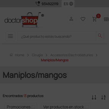
call_quality
language
934922119
0
person
favorite_border
shopping_cart
two_page
menu
search
home
Home
Cirugía
Accesorios Electrobisturíes
Maniplos/mangos
Maniplos/mangos
Encontrados
13
productos
Promociones
Ver productos en stock