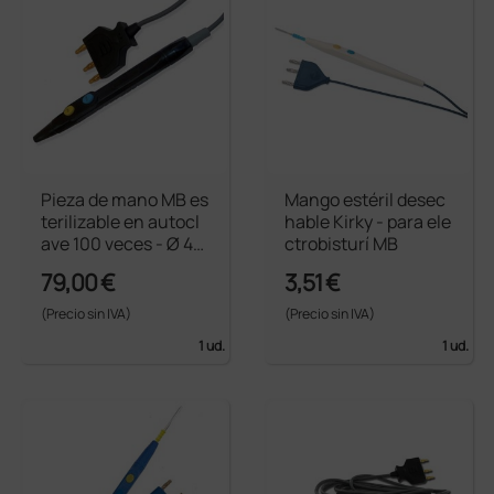
Pieza de mano MB es
Mango estéril desec
terilizable en autocl
hable Kirky - para ele
ave 100 veces - Ø 4
ctrobisturí MB
mm
79,00 €
3,51 €
(Precio sin IVA)
(Precio sin IVA)
1 ud.
1 ud.