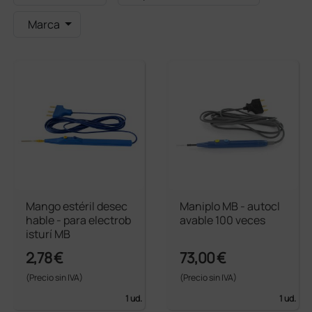
Marca
Mango estéril desec
Maniplo MB - autocl
hable - para electrob
avable 100 veces
isturí MB
2,78 €
73,00 €
(Precio sin IVA)
(Precio sin IVA)
1 ud.
1 ud.