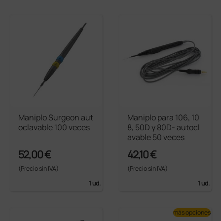
Maniplo Surgeon aut
Maniplo para 106, 10
oclavable 100 veces
8, 50D y 80D- autocl
avable 50 veces
52,00 €
42,10 €
(Precio sin IVA)
(Precio sin IVA)
1 ud.
1 ud.
más opciones