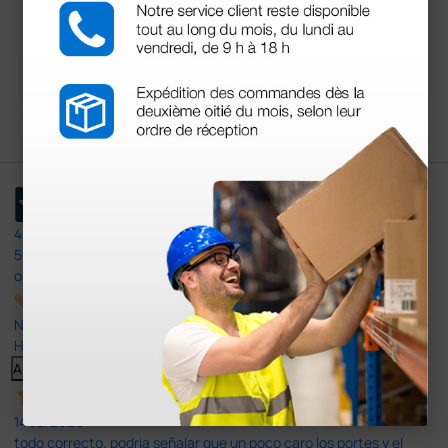
42,40 €
(Precio sin IVA)
1 ud.
4,4
/5
597
opiniones
Nuestras reseñas de 4 y 5 estrellas.
Haga clic aquí para leerlos todos >
Anterior
Siguiente
14 Jul 2026
todo correcto. podria señalar que un poco caro los portes y el