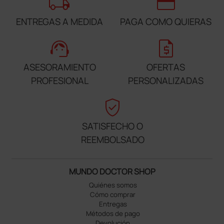
local_shipping
credit_card
ENTREGAS A MEDIDA
PAGA COMO QUIERAS
support_agent
request_quote
ASESORAMIENTO
OFERTAS
PROFESIONAL
PERSONALIZADAS
verified_user
SATISFECHO O
REEMBOLSADO
MUNDO DOCTOR SHOP
Quiénes somos
Cómo comprar
Entregas
Métodos de pago
Devolución