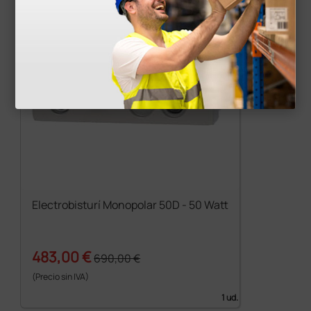
Electrobisturí Monopolar 50D - 50 Watt
483,00 €
690,00 €
(Precio sin IVA)
1 ud.