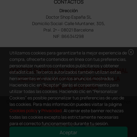
CONTACTOS
Dirección
Doctor Shop España SL
Domicilio Social: Calle Muntaner, 305,
Pral. 2ª – 08021 Barcelona
NIF: B66341298
cancel
Utilizamos cookies para garantizarte la mejor experiencia de
compra, ofrecerte contenidos en línea con tus preferencias,
personalizar nuestros contenidos publicitarios y obtener
DOCTOR SHOP ES UN SITIO WEB PROFESIONAL
estadísticas. Terceros autorizados también utilizan estas
DEDICADO A LA PROFESIÓN MÉDICA Y LA
herramientas en relación con los anuncios mostrados.
Haciendo clic en “Aceptar” darás el consentimiento para
ASISTENCIA SANITARIA
utilizar todas las cookies. Haciendo clic en “Personalizar
Cookies” es posible personalizar tus preferencias de uso de
Copyright Doctor Shop España 2005-2026 - Todos los derechos
las cookies. Para más información puedes visitar la página
reservados - NIF.: B66341298
Cookies policy
y
Privacidad
. Al cerrar este banner rechazas
todas las cookies excepto las estrictamente necesarias
para el correcto funcionamiento durante tu sesión.
Aceptar