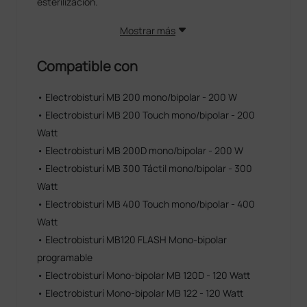
esterilización.
Si el tiempo recomendado en el manual del autoclave
Mostrar más
es inferior al indicado por FIAB, la pieza de mano
puede esterilizarse también con el ciclo más corto.
Compatible con
Si el tiempo fuese superior, no habría que emplear
• Electrobisturí MB 200 mono/bipolar - 200 W
ese ciclo porque el instrumento podría dañarse.
• Electrobisturí MB 200 Touch mono/bipolar - 200
Por consiguiente, se pueden utilizar ciclos de 121 °C
Watt
siempre que duren menos de 20 minutos y ciclos de
• Electrobisturí MB 200D mono/bipolar - 200 W
134 °C, excepto el pion que dura 20 minutos.
• Electrobisturí MB 300 Táctil mono/bipolar - 300
Watt
• Electrobisturí MB 400 Touch mono/bipolar - 400
Watt
• Electrobisturí MB120 FLASH Mono-bipolar
programable
• Electrobisturí Mono-bipolar MB 120D - 120 Watt
• Electrobisturí Mono-bipolar MB 122 - 120 Watt