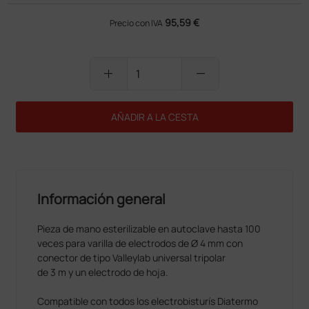
95,59 €
Precio con IVA
add
remove
AÑADIR A LA CESTA
Información general
Pieza de mano esterilizable en autoclave hasta 100
veces para varilla de electrodos de Ø 4 mm con
conector de tipo Valleylab universal tripolar
de 3 m y un electrodo de hoja.
Compatible con todos los electrobisturís Diatermo