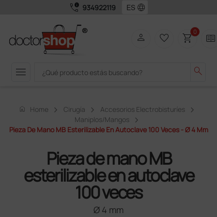
call_quality
language
934922119
0
person
favorite_border
shopping_cart
two_pager
menu
search
home
Home
Cirugía
Accesorios Electrobisturíes
Maniplos/mangos
Pieza De Mano MB Esterilizable En Autoclave 100 Veces - Ø 4 Mm
Pieza de mano MB
esterilizable en autoclave
100 veces
Ø 4 mm