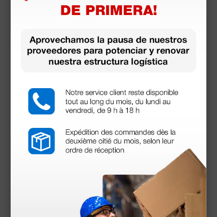
Electrobisturí Mono-bipolar MB 160D - 160 Watt
836,00 €
1.100,00 €
(Precio sin IVA)
1 ud.
Productos similares