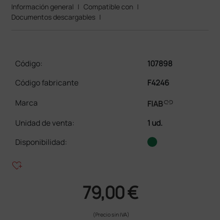
Información general
|
Compatible con
|
Documentos descargables
|
Código:
107898
Código fabricante
F4246
link
Marca
FIAB
Unidad de venta
:
1 ud.
Disponibilidad:
heart_plus
79,00 €
(Precio sin IVA)