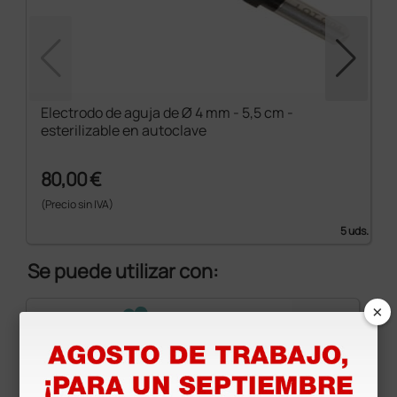
Electrodo de aguja de Ø 4 mm - 5,5 cm -
esterilizable en autoclave
80,00 €
(Precio sin IVA)
5 uds.
Se puede utilizar con:
×