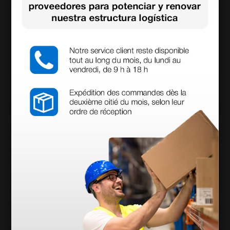
Mostrar más
Equipamiento estándar
1 maniplo desechable con 2 interruptores
1 kit de 10 electrodos surtidos, longitud 5 cm
1 placa neutra de metal 120 × 160 mm con cable
1 pedal único estanco
1 cable de alimentación de 2 mt, 3×1 mm
El cable bipolar y las pinzas están excluidos del
equipamiento estándar del aparato ya que, dada la
gran variedad de pinzas disponibles y su alto costo,
hemos preferido dejar al usuario libre de elegir la que
más le guste. Pinzas y cables, de producción
alemana, esterilizables en autoclave, son adecuados
para la mayoría de los electrobisturíes en el mercado.
Información técnica