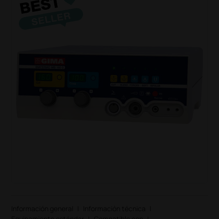
Información general
|
Información técnica
|
Equipamiento estándar
|
Compatible con
|