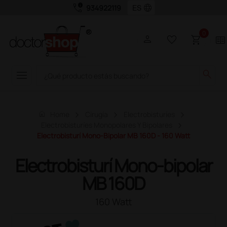
call_quality
language
934922119
0
person
favorite_border
shopping_cart
two_pager
menu
search
home
Home
Cirugía
Electrobisturíes
Electrobisturíes Monopolares Y Bipolares
Electrobisturí Mono-Bipolar MB 160D - 160 Watt
Electrobisturí Mono-bipolar
MB 160D
160 Watt