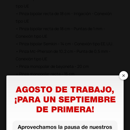
tipo UE
• Pinza bipolar recta de 18 cm - Irrigación - Conexión
tipo UE
• Pinza bipolar recta de 18 cm - Puntas de 1 mm -
Conexión tipo UE
• Pinza bipolar Semkin - 14 cm - Conexión tipo EE.UU.
• Pinza Mc-Pherson de 10,2 cm - Punta de 0,5 mm -
Conexión tipo UE
• Pinza monopolar de bayoneta - 20 cm
×
×
• Pinza monopolar recta - 15 cm
• Placa de goma bipartita de 20 × 15 sin cable
• Placa de metal sin cable
• Set de 10 electrodos de 10 cm de longitud
• Set de 10 electrodos de 5 cm de longitud
• Tijera de Metzenbaum monopolar curva - 18 cm
• Tijera de Metzenbaum monopolar recta - 18 cm
• Tijera monopolar - 18 cm