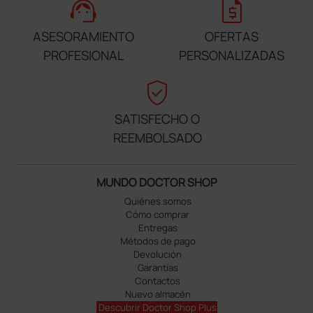
support_agent
request_quote
ASESORAMIENTO
OFERTAS
PROFESIONAL
PERSONALIZADAS
verified_user
SATISFECHO O
REEMBOLSADO
MUNDO DOCTOR SHOP
Quiénes somos
Cómo comprar
Entregas
Métodos de pago
Devolución
Garantías
Contactos
Nuevo almacén
Descubrir Doctor Shop Plus