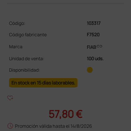
Código:
103317
Código fabricante
F7520
link
Marca
FIAB
Unidad de venta
:
100 uds.
Disponibilidad:
En stock en 15 días laborables.
heart_plus
57,80 €
schedule
Promoción válida hasta el 14/8/2026