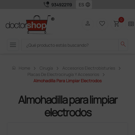
call_quality
language
934922119
0
person
favorite_border
shopping_cart
two_pager
menu
search
home
Home
Cirugía
Accesorios Electrobisturíes
Placas De Electrocirugía Y Accesorios
Almohadilla Para Limpiar Electrodos
Almohadilla para limpiar
electrodos