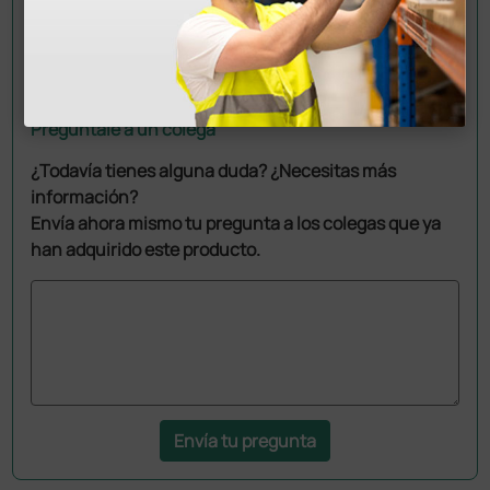
Pregúntale a un colega
¿Todavía tienes alguna duda? ¿Necesitas más
información?
Envía ahora mismo tu pregunta a los colegas que ya
han adquirido este producto.
Envía tu pregunta