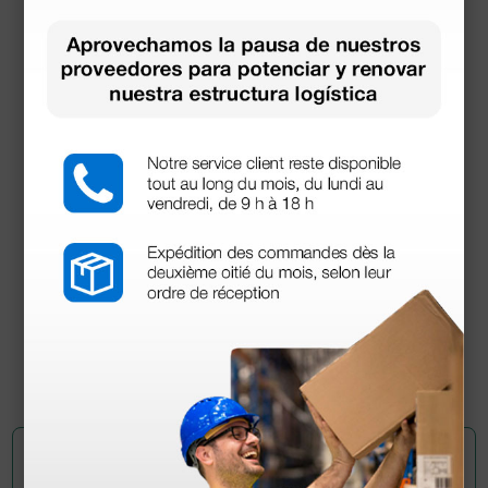
Electrobisturí Mono-bipolar MB 120D - 120 Watt
698,40 €
970,00 €
(Precio sin IVA)
1 ud.