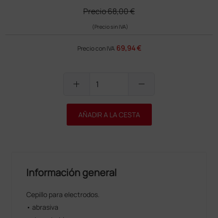
Precio
68,00 €
(Precio sin IVA)
69,94 €
Precio con IVA
add
remove
AÑADIR A LA CESTA
Información general
Cepillo para electrodos.
• abrasiva