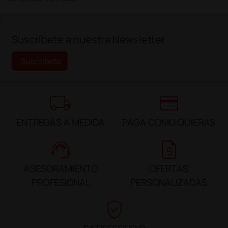
;
Suscríbete a nuestra Newsletter
Suscríbete
local_shipping
credit_card
ENTREGAS A MEDIDA
PAGA COMO QUIERAS
support_agent
request_quote
ASESORAMIENTO
OFERTAS
PROFESIONAL
PERSONALIZADAS
verified_user