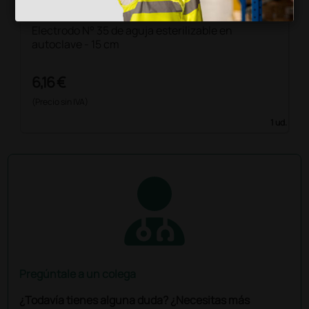
Electrodo N° 35 de aguja esterilizable en
autoclave - 15 cm
6,16 €
(Precio sin IVA)
1 ud.
Pregúntale a un colega
¿Todavía tienes alguna duda? ¿Necesitas más