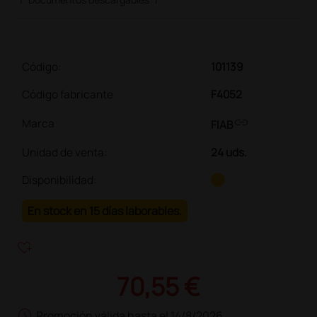
Código:
101139
Código fabricante
F4052
link
Marca
FIAB
Unidad de venta
:
24 uds.
Disponibilidad:
En stock en 15 días laborables.
heart_plus
70,55 €
schedule
Promoción válida hasta el 14/8/2026