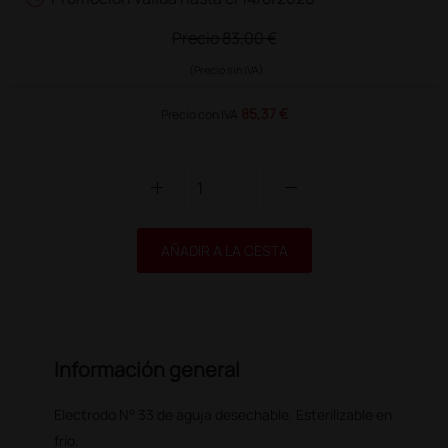
Precio
83,00 €
(Precio sin IVA)
85,37 €
Precio con IVA
add
remove
AÑADIR A LA CESTA
Información general
Electrodo N° 33 de aguja desechable. Esterilizable en
frío.