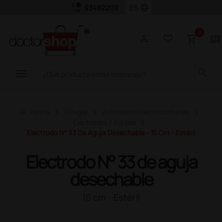
call_quality
language
934922119
0
person
favorite_border
shopping_cart
two_pager
menu
search
home
Home
Cirugía
Accesorios Electrobisturíes
Electrodos Y Agujas
Electrodo N° 33 De Aguja Desechable - 15 Cm - Estéril
Electrodo N° 33 de aguja
desechable
15 cm - Estéril