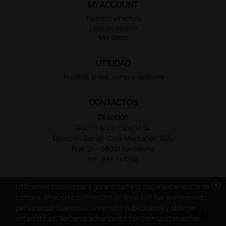
MY ACCOUNT
Pedidos y Factura
Lista de deseos
Mis datos
UTILIDAD
Pruebas antes, compra despues
CONTACTOS
Dirección
Doctor Shop España SL
Domicilio Social: Calle Muntaner, 305,
Pral. 2ª – 08021 Barcelona
NIF: B66341298
cancel
Utilizamos cookies para garantizarte la mejor experiencia de
compra, ofrecerte contenidos en línea con tus preferencias,
personalizar nuestros contenidos publicitarios y obtener
DOCTOR SHOP ES UN SITIO WEB PROFESIONAL
estadísticas. Terceros autorizados también utilizan estas