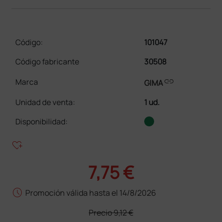
Código:
101047
Código fabricante
30508
link
Marca
GIMA
Unidad de venta
:
1 ud.
Disponibilidad:
heart_plus
7,75 €
schedule
Promoción válida hasta el 14/8/2026
Precio
9,12 €