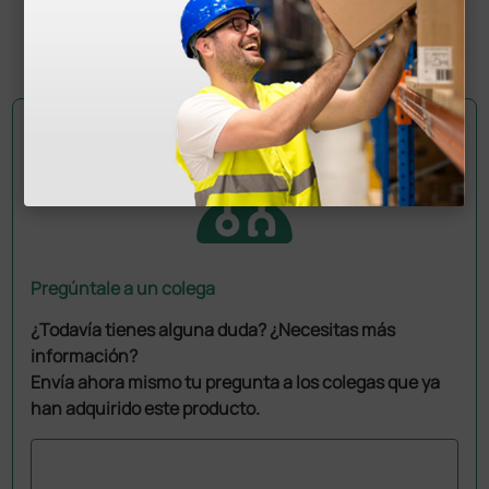
(Precio sin IVA)
1 ud.
Pregúntale a un colega
¿Todavía tienes alguna duda? ¿Necesitas más
información?
Envía ahora mismo tu pregunta a los colegas que ya
han adquirido este producto.