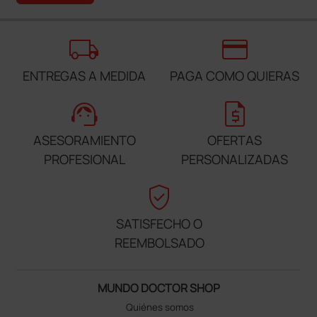
local_shipping
credit_card
ENTREGAS A MEDIDA
PAGA COMO QUIERAS
support_agent
request_quote
ASESORAMIENTO
OFERTAS
PROFESIONAL
PERSONALIZADAS
verified_user
SATISFECHO O
REEMBOLSADO
MUNDO DOCTOR SHOP
Quiénes somos