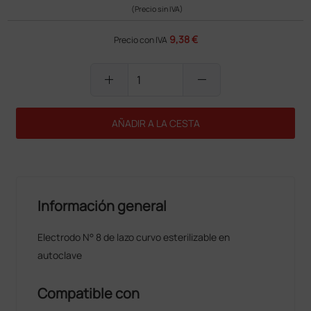
(Precio sin IVA)
9,38 €
Precio con IVA
add
remove
AÑADIR A LA CESTA
Información general
Electrodo N° 8 de lazo curvo esterilizable en
autoclave
Compatible con