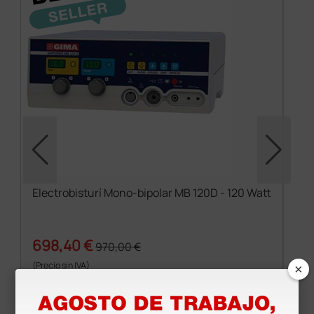
Electrobisturí Mono-bipolar MB 120D - 120 Watt
698,40 €
970,00 €
×
(Precio sin IVA)
1 ud.