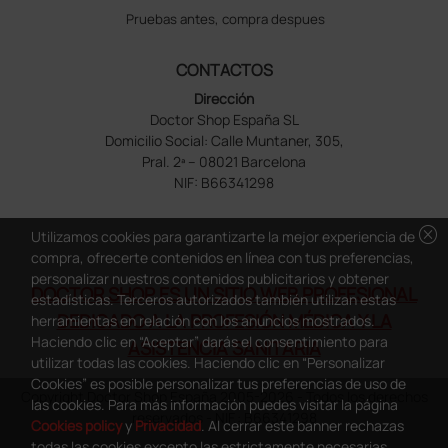
Pruebas antes, compra despues
CONTACTOS
Dirección
Doctor Shop España SL
Domicilio Social: Calle Muntaner, 305,
Pral. 2ª – 08021 Barcelona
NIF: B66341298
cancel
Utilizamos cookies para garantizarte la mejor experiencia de
compra, ofrecerte contenidos en línea con tus preferencias,
personalizar nuestros contenidos publicitarios y obtener
DOCTOR SHOP ES UN SITIO WEB PROFESIONAL
estadísticas. Terceros autorizados también utilizan estas
DEDICADO A LA PROFESIÓN MÉDICA Y LA
herramientas en relación con los anuncios mostrados.
Haciendo clic en “Aceptar” darás el consentimiento para
ASISTENCIA SANITARIA
utilizar todas las cookies. Haciendo clic en “Personalizar
Cookies” es posible personalizar tus preferencias de uso de
Copyright Doctor Shop España 2005-2026 - Todos los derechos
las cookies. Para más información puedes visitar la página
reservados - NIF.: B66341298
Cookies policy
y
Privacidad
. Al cerrar este banner rechazas
todas las cookies excepto las estrictamente necesarias