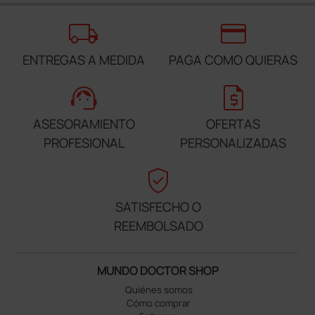
local_shipping
credit_card
ENTREGAS A MEDIDA
PAGA COMO QUIERAS
support_agent
request_quote
ASESORAMIENTO
OFERTAS
PROFESIONAL
PERSONALIZADAS
verified_user
SATISFECHO O
REEMBOLSADO
MUNDO DOCTOR SHOP
Quiénes somos
Cómo comprar