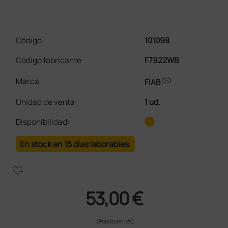
Código:
101098
Código fabricante
F7922WB
link
Marca
FIAB
Unidad de venta
:
1 ud.
Disponibilidad:
En stock en 15 días laborables.
heart_plus
53,00 €
(Precio sin IVA)