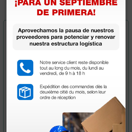
1 ud.
Pregúntale a un colega
¿Todavía tienes alguna duda? ¿Necesitas más
información?
Envía ahora mismo tu pregunta a los colegas que ya
han adquirido este producto.