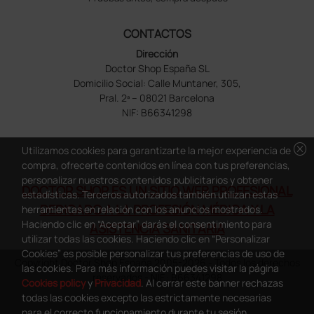
CONTACTOS
Dirección
Doctor Shop España SL
Domicilio Social: Calle Muntaner, 305,
Pral. 2ª – 08021 Barcelona
NIF: B66341298
cancel
Utilizamos cookies para garantizarte la mejor experiencia de
compra, ofrecerte contenidos en línea con tus preferencias,
personalizar nuestros contenidos publicitarios y obtener
DOCTOR SHOP ES UN SITIO WEB PROFESIONAL
estadísticas. Terceros autorizados también utilizan estas
DEDICADO A LA PROFESIÓN MÉDICA Y LA
herramientas en relación con los anuncios mostrados.
Haciendo clic en “Aceptar” darás el consentimiento para
ASISTENCIA SANITARIA
utilizar todas las cookies. Haciendo clic en “Personalizar
Cookies” es posible personalizar tus preferencias de uso de
Copyright Doctor Shop España 2005-2026 - Todos los derechos
las cookies. Para más información puedes visitar la página
reservados - NIF.: B66341298
Cookies policy
y
Privacidad
. Al cerrar este banner rechazas
todas las cookies excepto las estrictamente necesarias
para el correcto funcionamiento durante tu sesión.