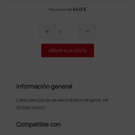
64,13 €
Precio con IVA
add
remove
AÑADIR A LA CESTA
Información general
Cable para placas de electrobisturí de goma, ref.
101096/101097.
Compatible con