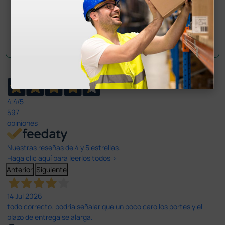
Envía tu pregunta
4,4
/5
597
opiniones
Nuestras reseñas de 4 y 5 estrellas.
Haga clic aquí para leerlos todos >
Anterior
Siguiente
14 Jul 2026
todo correcto. podria señalar que un poco caro los portes y el
plazo de entrega se alarga.