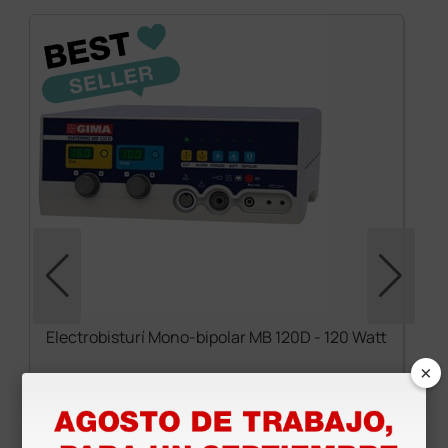
Electrobisturí Mono-bipolar MB 120D - 120 Watt
×
698,40 €
970,00 €
(Precio sin IVA)