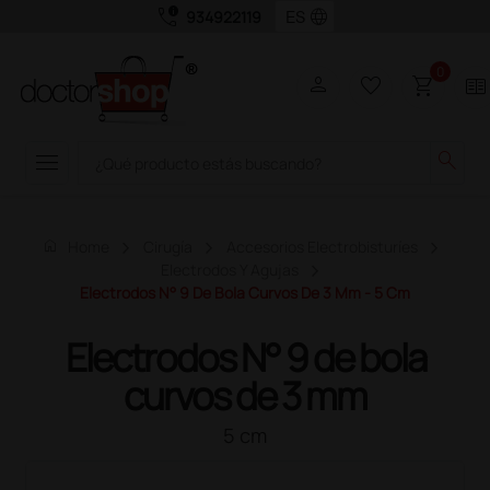
call_quality
language
934922119
0
person
favorite_border
shopping_cart
two_pager
menu
search
home
Home
Cirugía
Accesorios Electrobisturíes
Electrodos Y Agujas
Electrodos N° 9 De Bola Curvos De 3 Mm - 5 Cm
Electrodos N° 9 de bola
curvos de 3 mm
5 cm