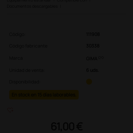
Documentos descargables
|
Código:
111908
Código fabricante
30338
link
Marca
GIMA
Unidad de venta
:
6 uds.
Disponibilidad:
En stock en 15 días laborables.
heart_plus
61,00 €