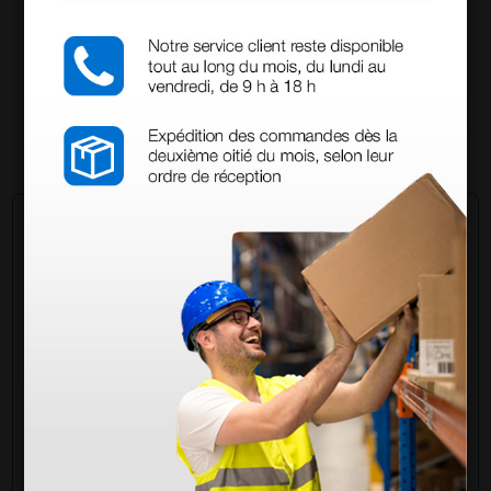
698,40 €
970,00 €
(Precio sin IVA)
1 ud.
Pregúntale a un colega
¿Todavía tienes alguna duda? ¿Necesitas más
información?
Envía ahora mismo tu pregunta a los colegas que ya