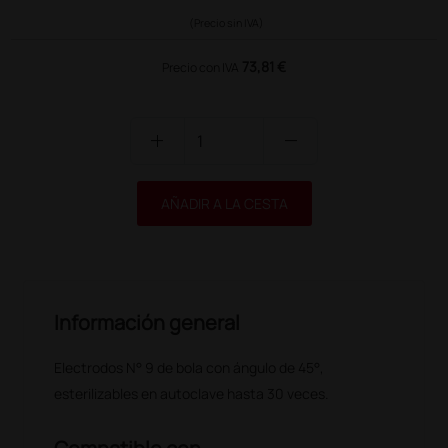
(Precio sin IVA)
73,81 €
Precio con IVA
add
remove
AÑADIR A LA CESTA
Información general
Electrodos N° 9 de bola con ángulo de 45°,
esterilizables en autoclave hasta 30 veces.