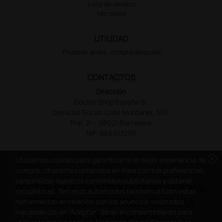
Lista de deseos
Mis datos
UTILIDAD
Pruebas antes, compra despues
CONTACTOS
Dirección
Doctor Shop España SL
Domicilio Social: Calle Muntaner, 305,
Pral. 2ª – 08021 Barcelona
NIF: B66341298
cancel
Utilizamos cookies para garantizarte la mejor experiencia de
compra, ofrecerte contenidos en línea con tus preferencias,
personalizar nuestros contenidos publicitarios y obtener
DOCTOR SHOP ES UN SITIO WEB PROFESIONAL
estadísticas. Terceros autorizados también utilizan estas
DEDICADO A LA PROFESIÓN MÉDICA Y LA
herramientas en relación con los anuncios mostrados.
Haciendo clic en “Aceptar” darás el consentimiento para
ASISTENCIA SANITARIA