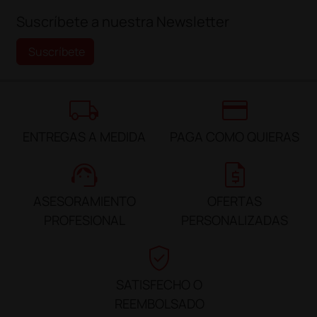
Suscríbete a nuestra Newsletter
Suscríbete
local_shipping
credit_card
ENTREGAS A MEDIDA
PAGA COMO QUIERAS
support_agent
request_quote
ASESORAMIENTO
OFERTAS
PROFESIONAL
PERSONALIZADAS
verified_user
SATISFECHO O
REEMBOLSADO