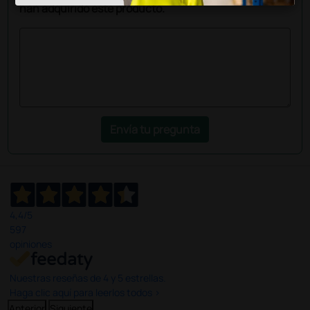
han adquirido este producto.
Envía tu pregunta
4,4
/5
597
opiniones
Nuestras reseñas de 4 y 5 estrellas.
Haga clic aquí para leerlos todos >
Anterior
Siguiente