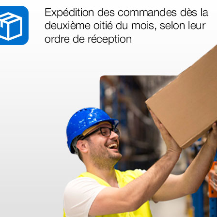
as más
legas que ya