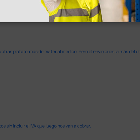
azo de entrega se alarga.
en otras plataformas de material médico. Pero el envío cuesta más del 
 sin incluir el IVA que luego nos van a cobrar.