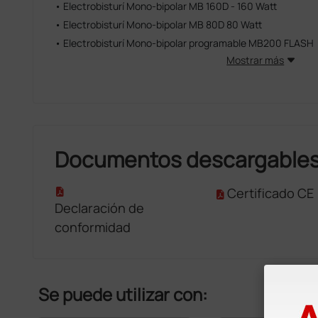
• Electrobisturí Mono-bipolar MB 160D - 160 Watt
• Electrobisturí Mono-bipolar MB 80D 80 Watt
• Electrobisturí Mono-bipolar programable MB200 FLASH
Mostrar más
Documentos descargable
Certificado CE
Declaración de
conformidad
Se puede utilizar con: