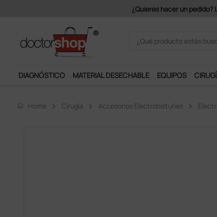
Únete al programa Ds Plus y p
DIAGNÓSTICO
MATERIAL DESECHABLE
EQUIPOS
CIRUGÍ
home
Home
Cirugía
Accesorios Electrobisturíes
Elect