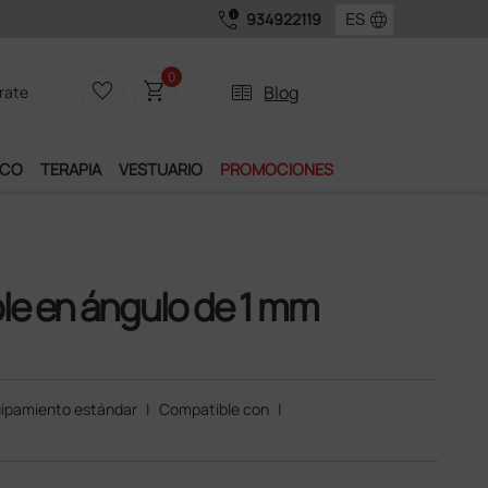
call_quality
language
934922119
0
favorite_border
shopping_cart
two_pager
Blog
rate
ICO
TERAPIA
VESTUARIO
PROMOCIONES
ble en ángulo de 1 mm
ipamiento estándar
|
Compatible con
|