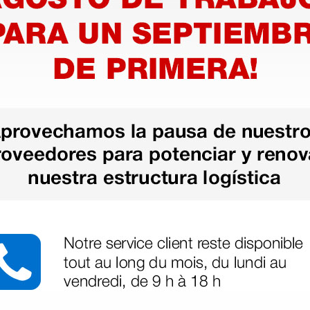
ono-
Electrobisturí MB 200D
Electrob
- 160
mono/bipolar - 200 W
bipolar 
1.696,00 €
774,3
0,00 €
2.120,00 €
(Precio sin IVA)
(Precio sin
1 ud.
1 ud.