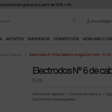
odrás disfrutar de muchos servicios exclusivos.
search
person
Entra/Regíst
A
APÓSITOS
EMERGENCIA
DESINFECCIÓN
MOBILIARIO CLÍN
rodos Y Agujas
Electrodos N° 6 De Cable En Ángulo De 1 Mm - 5 Cm
Electrodos N° 6 de ca
5 cm
Información general
|
Información técnica
|
Equ
Documentos descargables
|