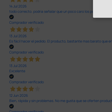
14 Jul 2026
todo correcto. podria señalar que un poco caro los portes y el pl
Comprador verificado
13 Jul 2026
Es fácil hacer el pedido. El producto, bastante mas barato que 
Comprador verificado
13 Jul 2026
Excelente
Comprador verificado
12 Jun 2026
Bien, rápida y sin problemas. No me gusta que se oferten productos
Comprador verificado