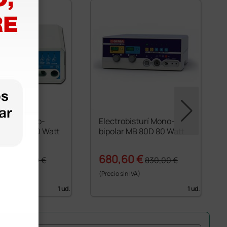
isturí Mono-
Electrobisturí Mono-
MB 122 - 120 Watt
bipolar MB 80D 80 Watt
0 €
680,60 €
890,00 €
830,00 €
 IVA)
(Precio sin IVA)
1 ud.
1 ud.