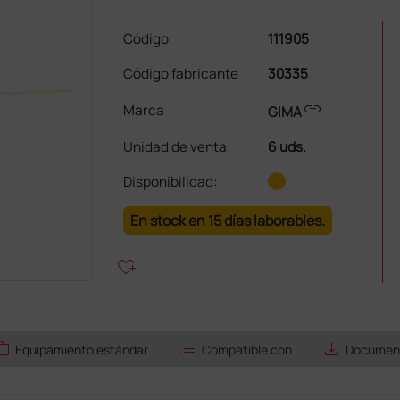
Código:
111905
Código fabricante
30335
link
Marca
GIMA
Unidad de venta
:
6 uds.
Disponibilidad:
En stock en 15 días laborables.
heart_plus
ork
list
save_alt
Equipamiento estándar
Compatible con
Document