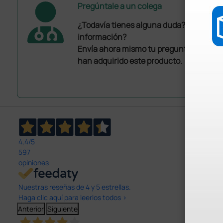
Pregúntale a un colega
¿Todavía tienes alguna duda? ¿Necesit
información?
Envía ahora mismo tu pregunta a los co
han adquirido este producto.
4,4
/5
597
opiniones
Nuestras reseñas de 4 y 5 estrellas.
Haga clic aquí para leerlos todos >
Anterior
Siguiente