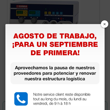
×
Electrobisturí Mono-bipolar MB 160D - 160 Watt
836,00 €
1.100,00 €
(Precio sin IVA)
1 ud.