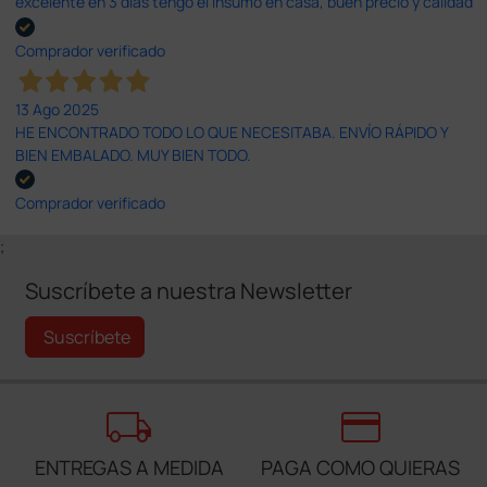
excelente en 3 días tengo el insumo en casa, buen precio y calidad
Comprador verificado
13 Ago 2025
HE ENCONTRADO TODO LO QUE NECESITABA. ENVÍO RÁPIDO Y
BIEN EMBALADO. MUY BIEN TODO.
Comprador verificado
;
Suscríbete a nuestra Newsletter
Suscríbete
local_shipping
credit_card
ENTREGAS A MEDIDA
PAGA COMO QUIERAS