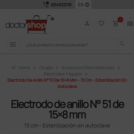
call_quality
language
934922119
0
person
favorite_border
shopping_cart
two_pager
menu
search
home
Home
Cirugía
Accesorios Electrobisturíes
Electrodos Y Agujas
Electrodo De Anillo N° 51 De 15×8 Mm - 13 Cm - Esterilización En
Autoclave
Electrodo de anillo N° 51 de
15×8 mm
13 cm - Esterilización en autoclave