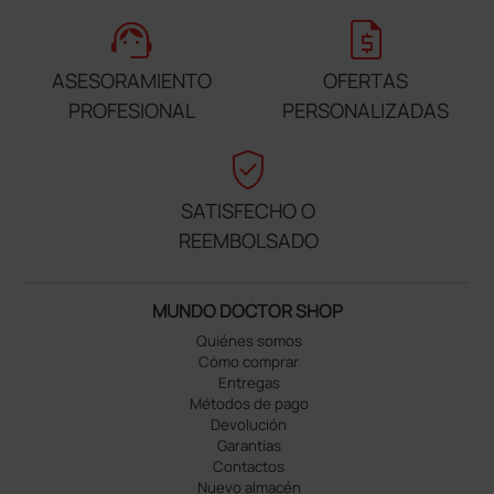
support_agent
request_quote
ASESORAMIENTO
OFERTAS
PROFESIONAL
PERSONALIZADAS
verified_user
SATISFECHO O
REEMBOLSADO
MUNDO DOCTOR SHOP
Quiénes somos
Cómo comprar
Entregas
Métodos de pago
Devolución
Garantías
Contactos
Nuevo almacén