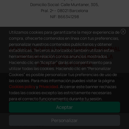
Domicilio Social: Calle Muntaner, 305,
Pral. 2ª – 08021 Barcelona
NIF: B66341298
cancel
Utilizamos cookies para garantizarte la mejor experiencia de
compra, ofrecerte contenidos en línea con tus preferencias,
personalizar nuestros contenidos publicitarios y obtener
DOCTOR SHOP ES UN SITIO WEB PROFESIONAL
estadísticas. Terceros autorizados también utilizan estas
DEDICADO A LA PROFESIÓN MÉDICA Y LA
herramientas en relación con los anuncios mostrados.
Haciendo clic en “Aceptar” darás el consentimiento para
ASISTENCIA SANITARIA
utilizar todas las cookies. Haciendo clic en “Personalizar
Cookies” es posible personalizar tus preferencias de uso de
Copyright Doctor Shop España 2005-2026 - Todos los derechos
las cookies. Para más información puedes visitar la página
reservados - NIF.: B66341298
Cookies policy
y
Privacidad
. Al cerrar este banner rechazas
todas las cookies excepto las estrictamente necesarias
para el correcto funcionamiento durante tu sesión.
Aceptar
0
This site is protected by reCAPTCHA and the Google
Privacy Policy
and
Personalizar
Terms of Service
apply.