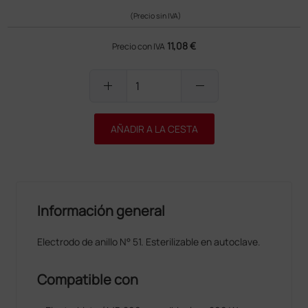
(Precio sin IVA)
11,08 €
Precio con IVA
add
remove
AÑADIR A LA CESTA
Información general
Electrodo de anillo N° 51. Esterilizable en autoclave.
Compatible con