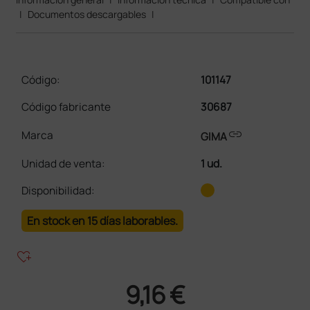
|
Documentos descargables
|
Código:
101147
Código fabricante
30687
link
Marca
GIMA
Unidad de venta
:
1 ud.
Disponibilidad:
En stock en 15 días laborables.
heart_plus
9,16 €