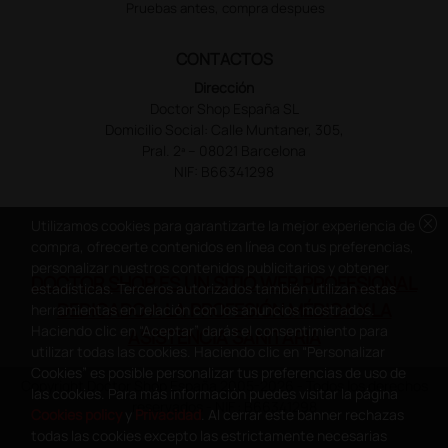
Pruebas antes, compra despues
CONTACTOS
Dirección
Doctor Shop España SL
Domicilio Social: Calle Muntaner, 305,
Pral. 2ª – 08021 Barcelona
NIF: B66341298
cancel
Utilizamos cookies para garantizarte la mejor experiencia de
compra, ofrecerte contenidos en línea con tus preferencias,
personalizar nuestros contenidos publicitarios y obtener
DOCTOR SHOP ES UN SITIO WEB PROFESIONAL
estadísticas. Terceros autorizados también utilizan estas
DEDICADO A LA PROFESIÓN MÉDICA Y LA
herramientas en relación con los anuncios mostrados.
Haciendo clic en “Aceptar” darás el consentimiento para
ASISTENCIA SANITARIA
utilizar todas las cookies. Haciendo clic en “Personalizar
Cookies” es posible personalizar tus preferencias de uso de
Copyright Doctor Shop España 2005-2026 - Todos los derechos
las cookies. Para más información puedes visitar la página
reservados - NIF.: B66341298
Cookies policy
y
Privacidad
. Al cerrar este banner rechazas
todas las cookies excepto las estrictamente necesarias