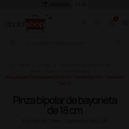
call_quality
language
934922119
0
person
favorite_border
shopping_cart
two_pager
menu
search
home
Home
Cirugía
Accesorios Electrobisturíes
Pinzas, Tijeras Y Cables Bipolares
Pinza Bipolar De Bayoneta De 18 Cm - Puntas De 1 Mm - Conexión
Tipo UE
Pinza bipolar de bayoneta
de 18 cm
Puntas de 1 mm - Conexión tipo UE