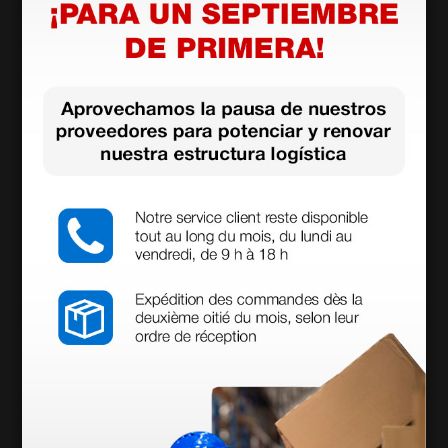
Cable bipolar para electrobisturí MB 120D y 160D
- Enchufe europeo
75,00 €
(Precio sin IVA)
1 ud.
Se puede utilizar con: