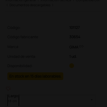
|
Documentos descargables
|
Código:
101127
Código fabricante
30654
link
Marca
GIMA
Unidad de venta
:
1 ud.
Disponibilidad:
En stock en 15 días laborables.
heart_plus
Largo