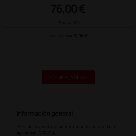
76,00 €
(Precio sin IVA)
91,96 €
Precio con IVA
add
remove
AÑADIR A LA CESTA
Información general
Pinza de bayoneta de puntas redondeadas, de 1 mm.
Aplicación: CIRUGÍA