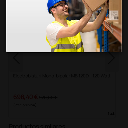
Electrobisturí Mono-bipolar MB 120D - 120 Watt
698,40 €
970,00 €
(Precio sin IVA)
1 ud.
Productos similares