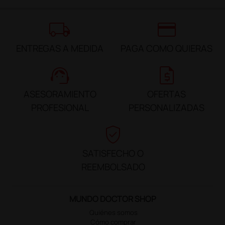
local_shipping
credit_card
ENTREGAS A MEDIDA
PAGA COMO QUIERAS
support_agent
request_quote
ASESORAMIENTO
OFERTAS
PROFESIONAL
PERSONALIZADAS
verified_user
SATISFECHO O
REEMBOLSADO
MUNDO DOCTOR SHOP
Quiénes somos
Cómo comprar