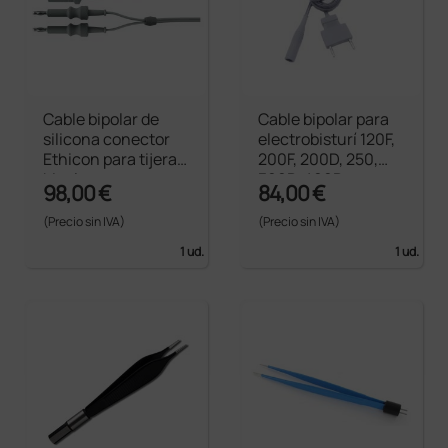
Cable bipolar de
Cable bipolar para
silicona conector
electrobisturí 120F,
Ethicon para tijeras
200F, 200D, 250,
bipolares
300D, 400D -
98,00 €
84,00 €
Enchufe europeo
(Precio sin IVA)
(Precio sin IVA)
1 ud.
1 ud.