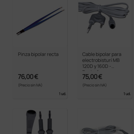
Pinza bipolar recta
Cable bipolar para
electrobisturí MB
120D y 160D -
Enchufe europeo
76,00 €
75,00 €
(Precio sin IVA)
(Precio sin IVA)
1 ud.
1 ud.