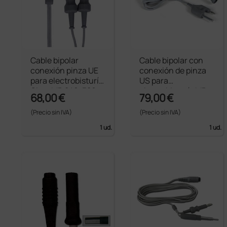
Cable bipolar
Cable bipolar con
conexión pinza UE
conexión de pinza
para electrobisturí
US para
Gima MB 240, 380
electrobisturís MB
68,00 €
79,00 €
80D, 120D y 160D
(Precio sin IVA)
(Precio sin IVA)
1 ud.
1 ud.