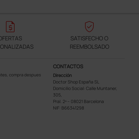
request_quote
verified_user
OFERTAS
SATISFECHO O
SONALIZADAS
REEMBOLSADO
CONTACTOS
ntes, compra despues
Dirección
Doctor Shop España SL
Domicilio Social: Calle Muntaner,
305,
Pral. 2ª – 08021 Barcelona
NIF: B66341298