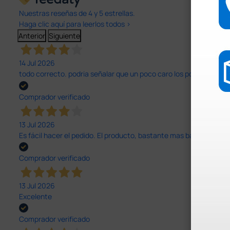
Nuestras reseñas de 4 y 5 estrellas.
Haga clic aquí para leerlos todos >
Anterior
Siguiente
14 Jul 2026
todo correcto. podria señalar que un poco caro los portes y el pl
Comprador verificado
13 Jul 2026
Es fácil hacer el pedido. El producto, bastante mas barato que 
Comprador verificado
13 Jul 2026
Excelente
Comprador verificado