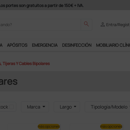
Únete al programa Ds Plus y podrás disfrutar de muchos servici
search
person
Entra/Regíst
A
APÓSITOS
EMERGENCIA
DESINFECCIÓN
MOBILIARIO CLÍN
, Tijeras Y Cables Bipolares
lares
tock
Marca
Largo
Tipología/Modelo
más opciones
más opciones