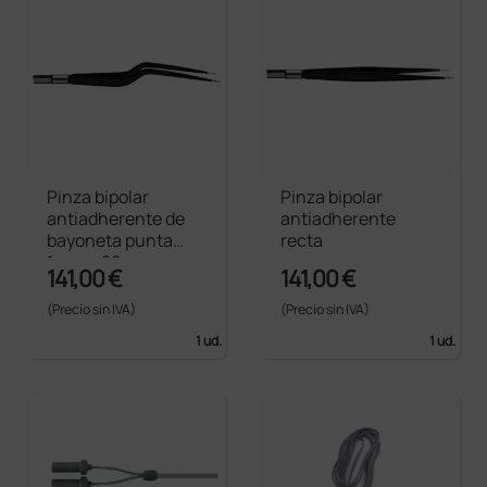
Pinza bipolar
Pinza bipolar
antiadherente de
antiadherente
bayoneta punta
recta
1 mm - 20 cm
141,00 €
141,00 €
(Precio sin IVA)
(Precio sin IVA)
1 ud.
1 ud.