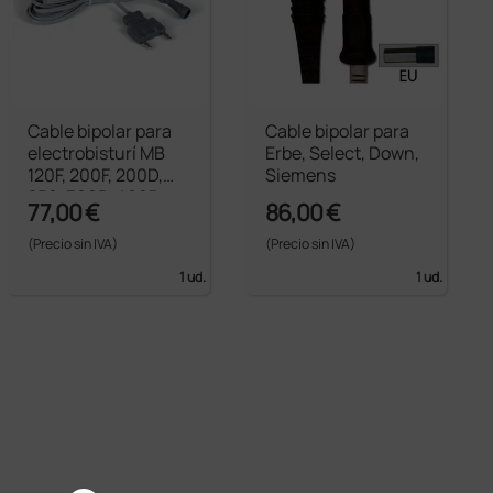
Cable bipolar para
Cable bipolar para
electrobisturí MB
Erbe, Select, Down,
120F, 200F, 200D,
Siemens
250, 300D, 400D -
77,00 €
86,00 €
Enchufe americano
(Precio sin IVA)
(Precio sin IVA)
1 ud.
1 ud.