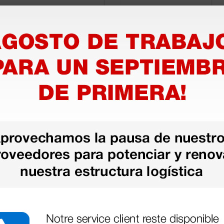
Pinza bipolar "non
Pinza bipolar
stick" Adson - 12,1
Cushing - 15,9 cm -
cm - puntas 1 mm
Conexión tipo
EE.UU.
138,00 €
63,00 €
(Precio sin IVA)
(Precio sin IVA)
1 ud.
1 ud.
Cargar más productos