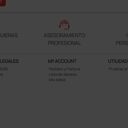
e
support_agent
UIERAS
ASESORAMIENTO
PROFESIONAL
PER
 LEGALES
MY ACCOUNT
UTILIDAD
CIDAD
Pedidos y Factura
Pruebas a
ta
Lista de deseos
Mis datos