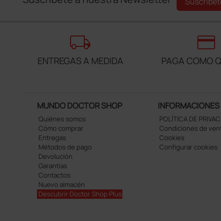
Suscríbet
local_shipping
credit_card
ENTREGAS A MEDIDA
PAGA COMO Q
MUNDO DOCTOR SHOP
INFORMACIONES
Quiénes somos
POLÍTICA DE PRIVA
Cómo comprar
Condiciones de ven
Entregas
Cookies
Métodos de pago
Configurar cookies
Devolución
Garantías
Contactos
Nuevo almacén
Descubrir Doctor Shop Plus