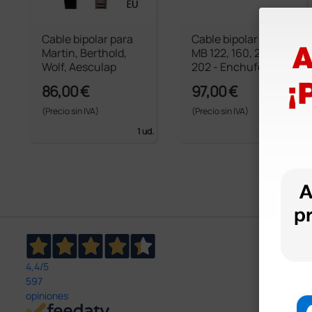
Cable bipolar para
Cable bipolar para
Martin, Berthold,
MB 122, 160, 200,
Wolf, Aesculap
202 - Enchufe
europeo
86,00 €
97,00 €
(Precio sin IVA)
(Precio sin IVA)
1 ud.
1 ud.
4,4
/5
597
opiniones