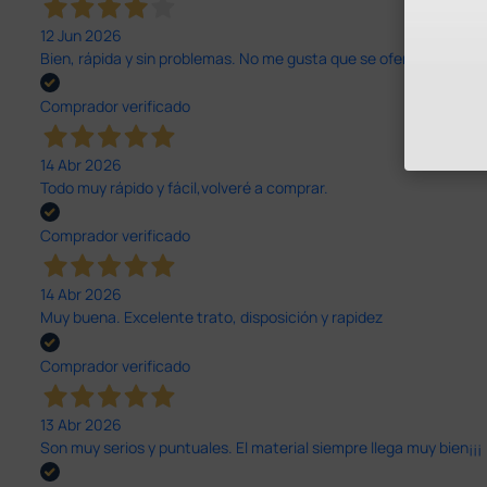
12 Jun 2026
Bien, rápida y sin problemas. No me gusta que se oferten productos
Comprador verificado
14 Abr 2026
Todo muy rápido y fácil,volveré a comprar.
Comprador verificado
14 Abr 2026
Muy buena. Excelente trato, disposición y rapidez
Comprador verificado
13 Abr 2026
Son muy serios y puntuales. El material siempre llega muy bien¡¡¡