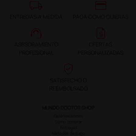
local_shipping
credit_card
ENTREGAS A MEDIDA
PAGA COMO QUIERAS
support_agent
request_quote
ASESORAMIENTO
OFERTAS
PROFESIONAL
PERSONALIZADAS
verified_user
SATISFECHO O
REEMBOLSADO
MUNDO DOCTOR SHOP
Quiénes somos
Cómo comprar
Entregas
Métodos de pago