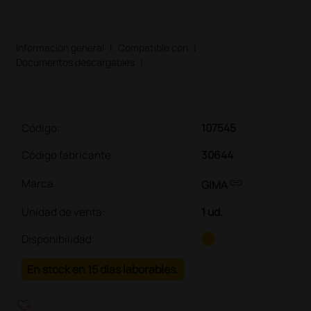
Información general
|
Compatible con
|
Documentos descargables
|
Código:
107545
Código fabricante
30644
link
Marca
GIMA
Unidad de venta
:
1 ud.
Disponibilidad:
En stock en 15 días laborables.
heart_plus