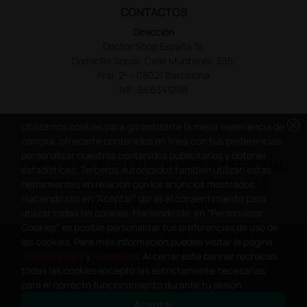
CONTACTOS
Dirección
Doctor Shop España SL
Domicilio Social: Calle Muntaner, 305,
Pral. 2ª – 08021 Barcelona
NIF: B66341298
cancel
Utilizamos cookies para garantizarte la mejor experiencia de
compra, ofrecerte contenidos en línea con tus preferencias,
personalizar nuestros contenidos publicitarios y obtener
DOCTOR SHOP ES UN SITIO WEB PROFESIONAL
estadísticas. Terceros autorizados también utilizan estas
DEDICADO A LA PROFESIÓN MÉDICA Y LA
herramientas en relación con los anuncios mostrados.
Haciendo clic en “Aceptar” darás el consentimiento para
ASISTENCIA SANITARIA
utilizar todas las cookies. Haciendo clic en “Personalizar
Cookies” es posible personalizar tus preferencias de uso de
Copyright Doctor Shop España 2005-2026 - Todos los derechos
las cookies. Para más información puedes visitar la página
reservados - NIF.: B66341298
Cookies policy
y
Privacidad
. Al cerrar este banner rechazas
todas las cookies excepto las estrictamente necesarias
para el correcto funcionamiento durante tu sesión.
Aceptar