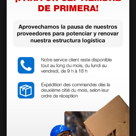
Pregúntale a un colega
¿Todavía tienes alguna duda? ¿Necesitas más
información?
Envía ahora mismo tu pregunta a los colegas que ya
han adquirido este producto.