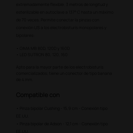
extremadamente flexible. 3 metros de longitud y
esterilizable en autoclave a 137° C hasta un máximo
de 70 veces. Permite conectar la pinzas con
conexión US a los electrobisturís monopolares y
bipolares:
• GIMA MB 80D, 120D y 160D
• LED SUTRON 80, 120, 160
Apto para la mayor parte de los electrobisturís
comercializados; tiene un conector de tipo banana
de 4 mm.
Compatible con
• Pinza bipolar Cushing - 15,9 cm - Conexión tipo
EE.UU.
• Pinza bipolar de Adson - 12,1 cm - Conexión tipo
EE.UU.