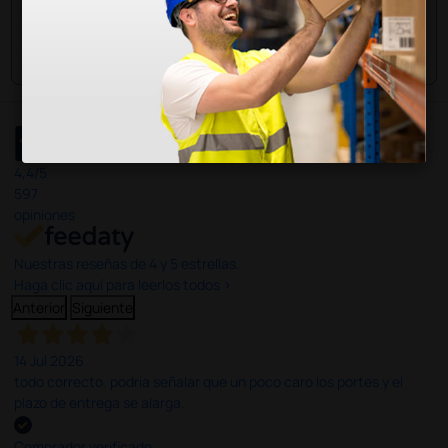
Envía tu pregunta
4,4
/5
597
opiniones
Nuestras reseñas de 4 y 5 estrellas.
Haga clic aquí para leerlos todos >
Anterior
Siguiente
14 Jul 2026
todo correcto. podria señalar que un poco caro los portes y el
plazo de entrega se alarga.
Comprador verificado