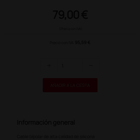
79,00 €
(Precio sin IVA)
95,59 €
Precio con IVA
add
remove
AÑADIR A LA CESTA
Información general
Cable bipolar de alta calidad de silicona