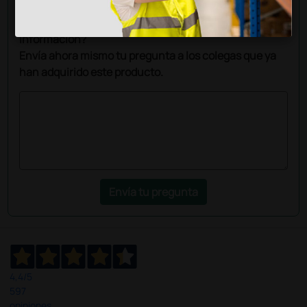
¿Todavía tienes alguna duda? ¿Necesitas más
información?
Envía ahora mismo tu pregunta a los colegas que ya
han adquirido este producto.
Envía tu pregunta
4,4
/5
597
opiniones