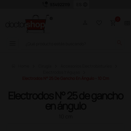
call_quality
language
934922119
0
person
favorite_border
shopping_cart
two_pager
menu
search
home
Home
Cirugía
Accesorios Electrobisturíes
Electrodos Y Agujas
Electrodos N° 25 De Gancho En Ángulo - 10 Cm
Electrodos N° 25 de gancho
en ángulo
10 cm