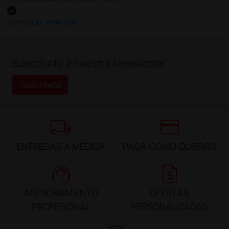
Comprador verificado
;
Suscríbete a nuestra Newsletter
Suscríbete
local_shipping
credit_card
ENTREGAS A MEDIDA
PAGA COMO QUIERAS
support_agent
request_quote
ASESORAMIENTO
OFERTAS
PROFESIONAL
PERSONALIZADAS