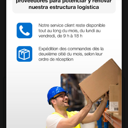
Electrobisturí Mono-bipolar MB 120D - 120 Watt
698,40 €
970,00 €
(Precio sin IVA)
1 ud.
Pregúntale a un colega