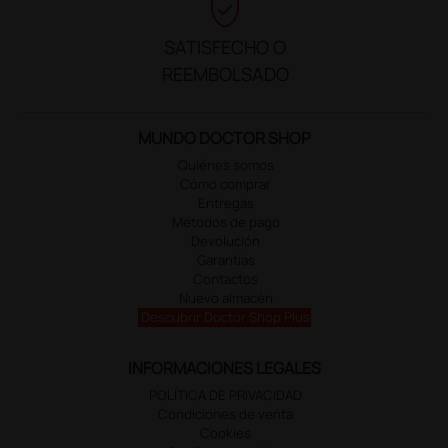
verified_user
SATISFECHO O
REEMBOLSADO
MUNDO DOCTOR SHOP
Quiénes somos
Cómo comprar
Entregas
Métodos de pago
Devolución
Garantías
Contactos
Nuevo almacén
Descubrir Doctor Shop Plus
INFORMACIONES LEGALES
POLÍTICA DE PRIVACIDAD
Condiciones de venta
Cookies