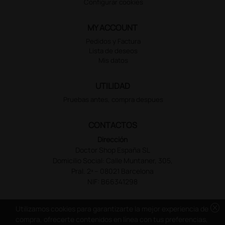
Configurar cookies
MY ACCOUNT
Pedidos y Factura
Lista de deseos
Mis datos
UTILIDAD
Pruebas antes, compra despues
CONTACTOS
Dirección
Doctor Shop España SL
Domicilio Social: Calle Muntaner, 305,
Pral. 2ª – 08021 Barcelona
NIF: B66341298
cancel
Utilizamos cookies para garantizarte la mejor experiencia de
compra, ofrecerte contenidos en línea con tus preferencias,