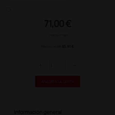
heart_plus
71,00 €
(Precio sin IVA)
85,91 €
Precio con IVA
add
remove
AÑADIR A LA CESTA
Información general