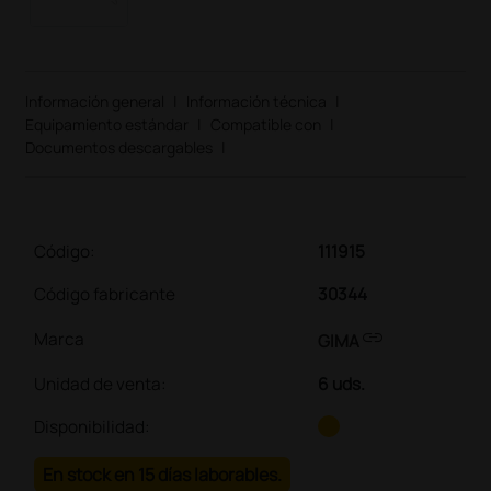
Información general
|
Información técnica
|
Equipamiento estándar
|
Compatible con
|
Documentos descargables
|
Código:
111915
Código fabricante
30344
link
Marca
GIMA
Unidad de venta
:
6 uds.
Disponibilidad:
En stock en 15 días laborables.