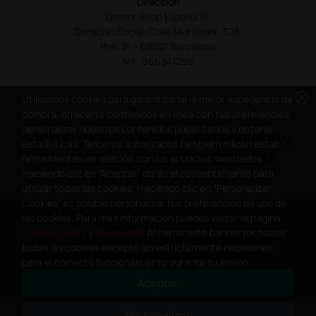
Dirección
Doctor Shop España SL
Domicilio Social: Calle Muntaner, 305,
Pral. 2ª – 08021 Barcelona
NIF: B66341298
cancel
Utilizamos cookies para garantizarte la mejor experiencia de
compra, ofrecerte contenidos en línea con tus preferencias,
personalizar nuestros contenidos publicitarios y obtener
DOCTOR SHOP ES UN SITIO WEB PROFESIONAL
estadísticas. Terceros autorizados también utilizan estas
DEDICADO A LA PROFESIÓN MÉDICA Y LA
herramientas en relación con los anuncios mostrados.
Haciendo clic en “Aceptar” darás el consentimiento para
ASISTENCIA SANITARIA
utilizar todas las cookies. Haciendo clic en “Personalizar
Cookies” es posible personalizar tus preferencias de uso de
Copyright Doctor Shop España 2005-2026 - Todos los derechos
las cookies. Para más información puedes visitar la página
reservados - NIF.: B66341298
Cookies policy
y
Privacidad
. Al cerrar este banner rechazas
todas las cookies excepto las estrictamente necesarias
para el correcto funcionamiento durante tu sesión.
Aceptar
0
This site is protected by reCAPTCHA and the Google
Privacy Policy
and
Personalizar