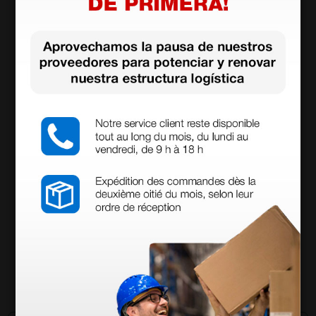
Electrodo de aguja de Ø 4 mm - 5,5 cm -
esterilizable en autoclave
80,00 €
(Precio sin IVA)
5 uds.