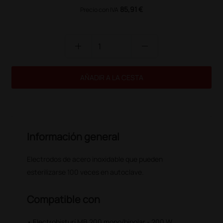
85,91 €
Precio con IVA
add
remove
AÑADIR A LA CESTA
Información general
Electrodos de acero inoxidable que pueden
esterilizarse 100 veces en autoclave.
Compatible con
• Electrobisturí MB 200 mono/bipolar - 200 W