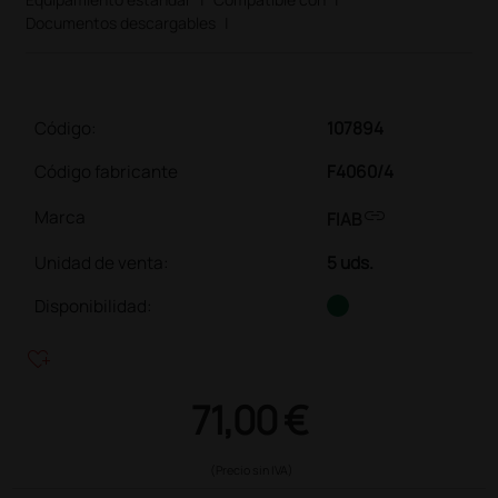
Documentos descargables
|
Código:
107894
Código fabricante
F4060/4
link
Marca
FIAB
Unidad de venta
:
5 uds.
Disponibilidad:
heart_plus
71,00 €
(Precio sin IVA)