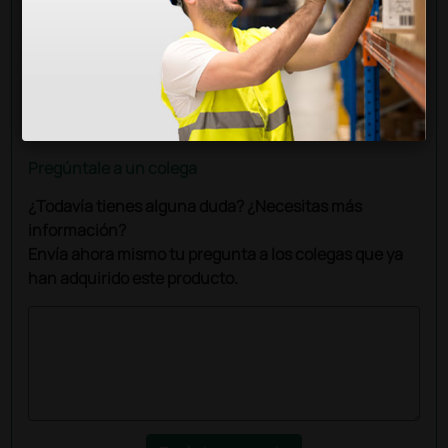
Pregúntale a un colega
¿Todavía tienes alguna duda? ¿Necesitas más
información?
Envía ahora mismo tu pregunta a los colegas que ya
han adquirido este producto.