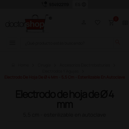
call_quality
language
934922119
0
person
favorite_border
shopping_cart
two_pager
menu
search
home
Home
Cirugía
Accesorios Electrobisturíes
Electrodos Y Agujas
Electrodo De Hoja De Ø 4 Mm - 5,5 Cm - Esterilizable En Autoclave
Electrodo de hoja de Ø 4
mm
5,5 cm - esterilizable en autoclave