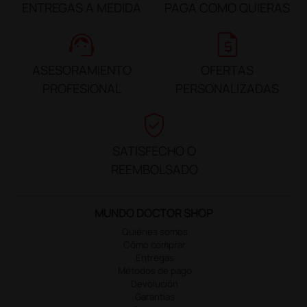
ENTREGAS A MEDIDA
PAGA COMO QUIERAS
support_agent
request_quote
ASESORAMIENTO
OFERTAS
PROFESIONAL
PERSONALIZADAS
verified_user
SATISFECHO O
REEMBOLSADO
MUNDO DOCTOR SHOP
Quiénes somos
Cómo comprar
Entregas
Métodos de pago
Devolución
Garantías