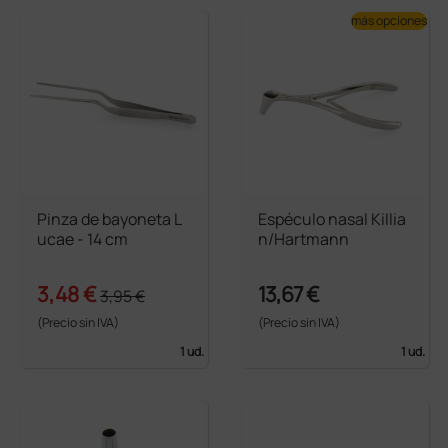
más opciones
Pinza de bayoneta L
Espéculo nasal Killia
ucae - 14 cm
n/Hartmann
3,48 €
13,67 €
3,95 €
(Precio sin IVA)
(Precio sin IVA)
1 ud.
1 ud.