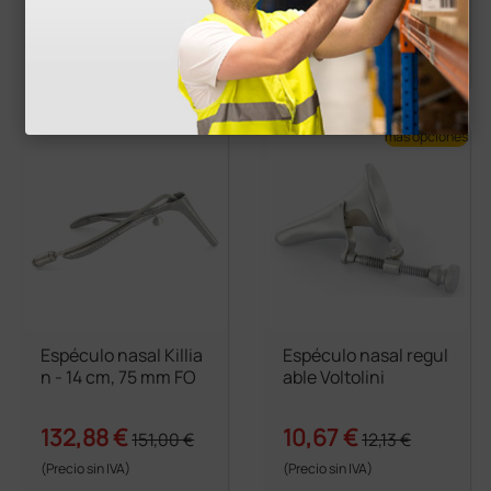
41,45 €
2,88 €
47,10 €
3,27 €
(Precio sin IVA)
(Precio sin IVA)
1 ud.
1 ud.
más opciones
Espéculo nasal Killia
Espéculo nasal regul
n - 14 cm, 75 mm FO
able Voltolini
132,88 €
10,67 €
151,00 €
12,13 €
(Precio sin IVA)
(Precio sin IVA)