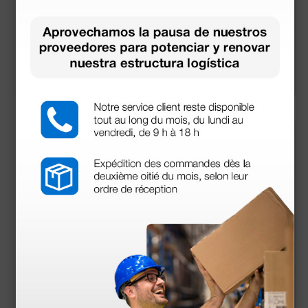
h Halle - 13,5 cm
e 120 ml
17,10 €
9,85 €
19,43 €
11,19 €
(Precio sin IVA)
(Precio sin IVA)
1 ud.
1 ud.
Micro pinza con for
Retractor nasal Thu
ma de cuchara - 8 c
dicum - Tamaño 2
m