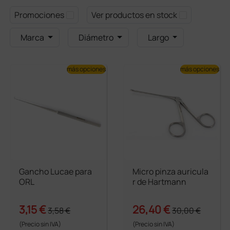
Promociones
Ver productos en stock
Marca
Diámetro
Largo
más opciones
más opciones
Gancho Lucae para
Micro pinza auricula
ORL
r de Hartmann
3,15 €
26,40 €
3,58 €
30,00 €
(Precio sin IVA)
(Precio sin IVA)