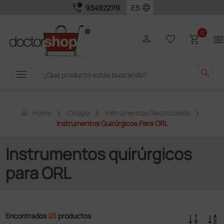
call_quality
language
934922119
0
person
favorite_border
shopping_cart
two_page
menu
search
home
Home
Cirugía
Instrumentos Reutilizables
Instrumentos Quirúrgicos Para ORL
Instrumentos quirúrgicos
para ORL
Encontrados
20
productos