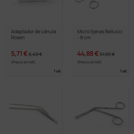
Adaptador de cánula
Micro tijeras Bellucci
Rosen
- 8 cm
5,71 €
44,88 €
6,49 €
51,00 €
(Precio sin IVA)
(Precio sin IVA)
1 ud.
1 ud.