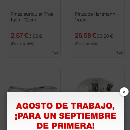
Pinza auricular Troel
Pinza de Hartmann -
tsch - 12 cm
14 cm
2,67 €
26,58 €
3,03 €
30,20 €
(Precio sin IVA)
(Precio sin IVA)
1 ud.
1 ud.
×
Espéculo nasal Tiec
Hornillo de alcohol d